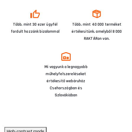
Több, mint 30 ezer ügyfél
Több, mint 40 000 terméket
fordult hozzánk bizalommal
értékesítünk, amelyből 8 000
RAKTÁRon van.
Mi vagyunk a legnagyobb
műhelyfelszereléseket
értékesítő webáruház
Csehországban és
Szlovákiában
High-contrast mode