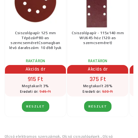
Csiszolópapír 125 mm
Csiszolópapír - 115x140 mm
TépőzárP80-as
WU645-höz (120-as
szemcseméretCsomagban
szemcseméret)
s
lévő darabszám: 10 db8 lyuk
lé
RAKTÁRON
RAKTÁRON
Akciós ár
Akciós ár
915 Ft
375 Ft
Megtakarít 3%
Megtakarít 28%
945 Ft
520 Ft
Eredeti ár:
Eredeti ár:
RÉSZLET
RÉSZLET
Olcsó elektromos szerszámok
,
Olcsó csiszológépek
,
Olcsó