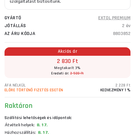
szolgáltatást biztosítunk.
GYÁRTÓ
EXTOL PREMIUM
JÓTÁLLÁS
2 év
AZ ÁRU KÓDJA
8803852
Akciós ár
2 830 Ft
Megtakarít 3%
Eredeti ár:
2 920 Ft
ÁFA NÉLKÜL
2 228 Ft
ELŐRE TÖRTÉNŐ FIZETÉS ESETÉN
KEDVEZMÉNY 1 %
Raktáron
Szállítási lehetőségek és időpontok:
Átvételi helyek:
8. 17.
Házhozszállítás:
8. 17.