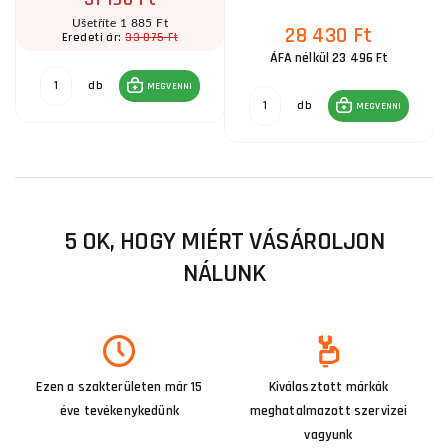
Ušetříte 1 885 Ft
28 430 Ft
33 075 Ft
Eredeti ár:
ÁFA nélkül 23 496 Ft
db
MEGVENNI
db
MEGVENNI
5 OK, HOGY MIÉRT VÁSÁROLJON
NÁLUNK
Ezen a szakterületen már 15
Kiválasztott márkák
éve tevékenykedünk
meghatalmazott szervizei
vagyunk