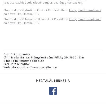
rezgőcsiszológépek
,
Olcsó rezgőcsiszológép tartozékok
Chcete doručit zboží do Česka? Prohlédněte si
Listy pilové zanořovací
na dřevo 2ks, 34mm, HCS
Chcete doručiť tovar na Slovensko? Prezrite si
Listy pilové zanořovací
na drevo 2ks, 34mm, HCS
Gyártói információk
Cím : Madal Bal a.s. Průmyslová zóna Příluky 244 760 01 Zlín
E-mail cím: info@madalbal.cz
EAN: 8595126970143
Weboldalak: https://www.madalbal.cz/
MEGTALÁL MINKET A