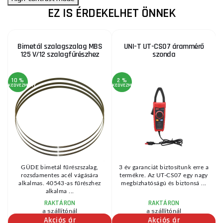
EZ IS ÉRDEKELHET ÖNNEK
Bimetál szalagszalag MBS
UNI-T UT-CS07 árammérő
125 V/12 szalagfűrészhez
szonda
10 %
2 %
KEDVEZMÉNY
KEDVEZMÉNY
KE
,
GÜDE bimetál fűrészszalag,
3 év garanciát biztosítunk erre a
.
rozsdamentes acél vágására
termékre. Az UT-CS07 egy nagy
alkalmas. 40543-as fűrészhez
megbízhatóságú és biztonsá ...
alkalma ...
RAKTÁRON
RAKTÁRON
a szállítónál
a szállítónál
Akciós ár
Akciós ár