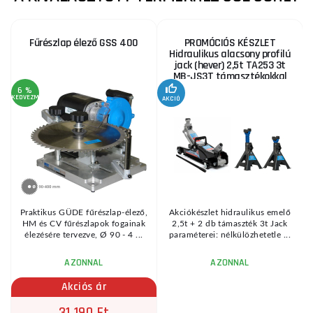
Fűrészlap élező GSS 400
PROMÓCIÓS KÉSZLET
Hidraulikus alacsony profilú
jack (hever) 2,5t TA253 3t
MB-JS3T támasztékokkal
6 %
KEDVEZMÉNY
AKCIÓ
A
KE
Praktikus GÜDE fűrészlap-élező,
Akciókészlet hidraulikus emelő
HM és CV fűrészlapok fogainak
2,5t + 2 db támaszték 3t Jack
élezésére tervezve, Ø 90 - 4 ...
paraméterei: nélkülözhetetle ...
AZONNAL
AZONNAL
Akciós ár
31 190 Ft