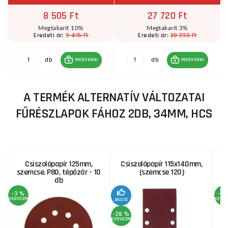
8 505 Ft
27 720 Ft
Megtakarít 10%
Megtakarít 3%
9 415 Ft
28 290 Ft
Eredeti ár:
Eredeti ár:
db
db
MEGVENNI
MEGVENNI
A TERMÉK ALTERNATÍV VÁLTOZATAI
FŰRÉSZLAPOK FÁHOZ 2DB, 34MM, HCS
Csiszolópapír 125mm,
Csiszolópapír 115x140mm,
szemcse. P80, tépőzár - 10
(szemcse 120)
1
db
-3 %
-3 
KEDVEZMÉNY
KEDV
AKCIÓ
-28 %
KEDVEZMÉNY