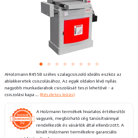
AHolzmann R455B széles szalagcsiszoló ideális eszköz az
ablakkeretek csiszolásához. Az egyik oldalon lévő nyílás
nagyobb munkadarabok csiszolását teszi lehetővé - a
csiszolási kapa ...
(Részletes leírás)
A Holzmann termékek hivatalos értékesítői
vagyunk, megbízható cég tanúsítvánnyal
rendelkezők és vásárlók által ellenőrzött. A
kínált Holzmann termékekre garanciális