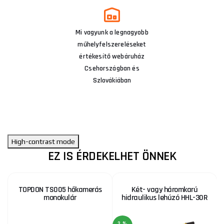
Mi vagyunk a legnagyobb
műhelyfelszereléseket
értékesítő webáruház
Csehországban és
Szlovákiában
High-contrast mode
EZ IS ÉRDEKELHET ÖNNEK
TOPDON TS005 hőkamerás
Két- vagy háromkarú
monokulár
hidraulikus lehúzó HHL-30R
2 %