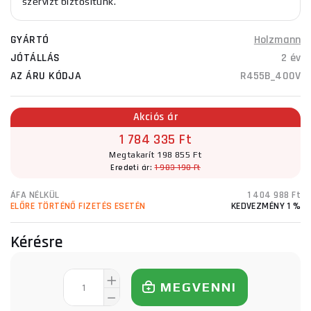
szervizt biztosítunk.
GYÁRTÓ
Holzmann
JÓTÁLLÁS
2 év
AZ ÁRU KÓDJA
R455B_400V
Akciós ár
1 784 335 Ft
Megtakarít 198 855 Ft
Eredeti ár:
1 983 190 Ft
ÁFA NÉLKÜL
1 404 988 Ft
ELŐRE TÖRTÉNŐ FIZETÉS ESETÉN
KEDVEZMÉNY 1 %
Kérésre
MEGVENNI