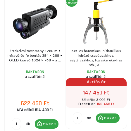
KEDVEZMÉNY
KE
Érzékelési tartomány 1280 m •
Két- és háromkarú hidraulikus
infravörös felbontás 384 × 288 •
lehúzó csapágyakhoz,
.
OLED kijelző 1024 × 768 • a ...
szíjtárcsákhoz, fogaskerekekhez
stb., 3 ...
RAKTÁRON
RAKTÁRON
a szállítónál
a szállítónál
Akciós ár
147 460 Ft
Ušetříte 3 005 Ft
622 460 Ft
150 465 Ft
Eredeti ár:
ÁFA nélkül 514 430 Ft
db
MEGVENNI
db
MEGVENNI