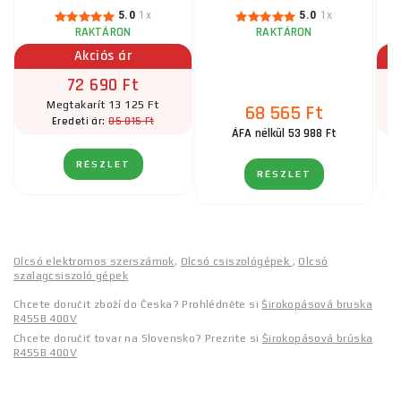
5.0
1x
5.0
1x
RAKTÁRON
RAKTÁRON
Akciós ár
72 690 Ft
Megtakarít 13 125 Ft
68 565 Ft
85 815 Ft
Eredeti ár:
ÁFA nélkül 53 988 Ft
RÉSZLET
RÉSZLET
Olcsó elektromos szerszámok
,
Olcsó csiszológépek
,
Olcsó
szalagcsiszoló gépek
Chcete doručit zboží do Česka? Prohlédněte si
Širokopásová bruska
R455B 400V
Chcete doručiť tovar na Slovensko? Prezrite si
Širokopásová brúska
R455B 400V