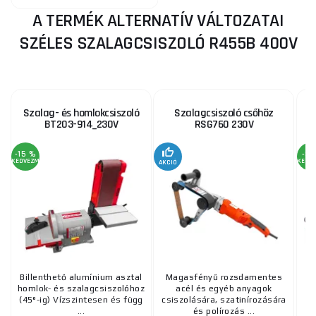
A TERMÉK ALTERNATÍV VÁLTOZATAI
SZÉLES SZALAGCSISZOLÓ R455B 400V
Szalag- és homlokcsiszoló
Szalagcsiszoló csőhöz
BT203-914_230V
RSG760 230V
-15 %
-3 
KEDVEZMÉNY
KEDV
AKCIÓ
Billenthető alumínium asztal
Magasfényű rozsdamentes
homlok- és szalagcsiszolóhoz
acél és egyéb anyagok
kü
(45°-ig) Vízszintesen és függ
csiszolására, szatinírozására
fa
...
és polírozás ...