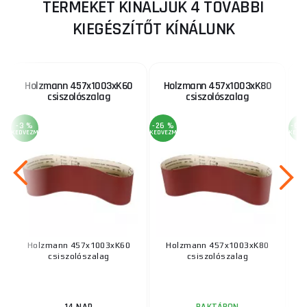
TERMÉKET KÍNÁLJUK 4 TOVÁBBI
KIEGÉSZÍTŐT KÍNÁLUNK
Holzmann 457x1003xK60
Holzmann 457x1003xK80
H
csiszolószalag
csiszolószalag
-3 %
-26 %
-69
KEDVEZMÉNY
KEDVEZMÉNY
KEDV
Holzmann 457x1003xK60
Holzmann 457x1003xK80
csiszolószalag
csiszolószalag