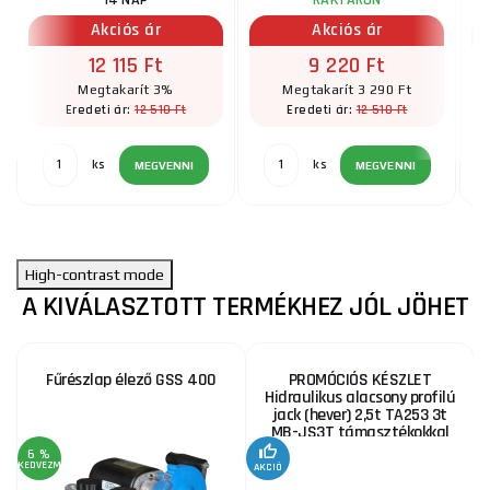
14 NAP
RAKTÁRON
Akciós ár
Akciós ár
12 115 Ft
9 220 Ft
Megtakarít 3%
Megtakarít 3 290 Ft
12 510 Ft
12 510 Ft
Eredeti ár:
Eredeti ár:
ks
ks
MEGVENNI
MEGVENNI
High-contrast mode
A KIVÁLASZTOTT TERMÉKHEZ JÓL JÖHET
Fűrészlap élező GSS 400
PROMÓCIÓS KÉSZLET
Hidraulikus alacsony profilú
jack (hever) 2,5t TA253 3t
MB-JS3T támasztékokkal
6 %
KEDVEZMÉNY
AKCIÓ
A