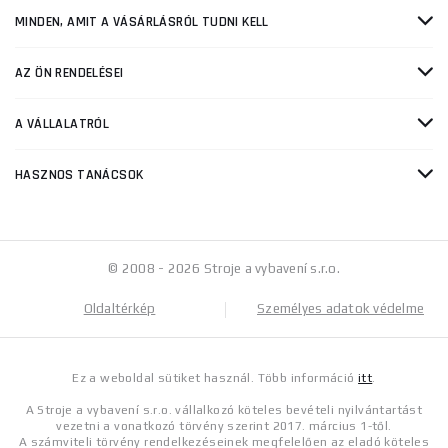
MINDEN, AMIT A VÁSÁRLÁSRÓL TUDNI KELL
AZ ÖN RENDELÉSEI
A VÁLLALATRÓL
HASZNOS TANÁCSOK
© 2008 - 2026 Stroje a vybavení s.r.o.
Oldaltérkép
Személyes adatok védelme
Ez a weboldal sütiket használ. Több információ
itt
.
A Stroje a vybavení s.r.o. vállalkozó köteles bevételi nyilvántartást
vezetni a vonatkozó törvény szerint 2017. március 1-től.
A számviteli törvény rendelkezéseinek megfelelően az eladó köteles