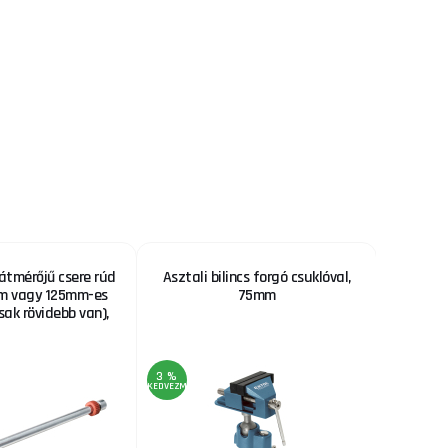
tmérőjű csere rúd
Asztali bilincs forgó csuklóval,
Forga
m vagy 125mm-es
75mm
sak rövidebb van),
3 %
3 %
KEDVEZMÉNY
KEDVEZMÉNY