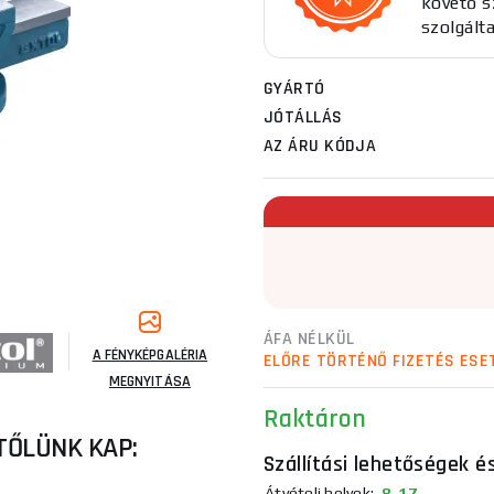
követő sz
szolgált
GYÁRTÓ
JÓTÁLLÁS
AZ ÁRU KÓDJA
ÁFA NÉLKÜL
A FÉNYKÉPGALÉRIA
ELŐRE TÖRTÉNŐ FIZETÉS ESE
MEGNYITÁSA
Raktáron
TŐLÜNK KAP:
Szállítási lehetőségek é
Átvételi helyek:
8. 17.