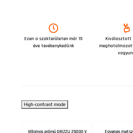
Ezen a szakterületen már 15
Kiválasztott
éve tevékenykedünk
meghatalmazott
vagyun
High-contrast mode
5 1/4"
Villamos erőmű GRIZZLI 25000 V
Egyenes metsző