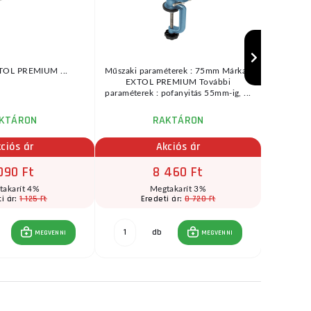
XTOL PREMIUM ...
Műszaki paraméterek : 75mm Márka :
A 100 mm
EXTOL PREMIUM További
minősé
paraméterek : pofanyitás 55mm-ig, ...
biztos
KTÁRON
RAKTÁRON
raktár
ciós ár
Akciós ár
090 Ft
8 460 Ft
takarít 4%
Megtakarít 3%
1 125 Ft
8 720 Ft
i ár:
Eredeti ár:
E
db
MEGVENNI
MEGVENNI