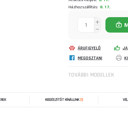
Házhozszállítás:
8. 17.
ÁRUFIGYELŐ
JA
MEGOSZTANI
K
TOVÁBBI MODELLEK
EREK
KIEGÉSZÍTŐT KÍNÁLUNK
(1)
VÉ