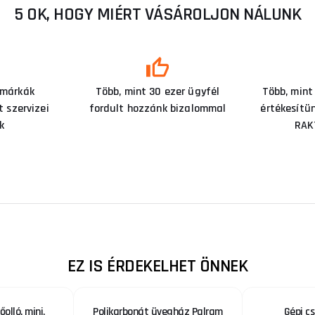
5 OK, HOGY MIÉRT VÁSÁROLJON NÁLUNK
 márkák
Több, mint 30 ezer ügyfél
Több, mint
 szervizei
fordult hozzánk bizalommal
értékesítü
k
RAK
EZ IS ÉRDEKELHET ÖNNEK
olló, mini,
Polikarbonát üvegház Palram
Gépi c