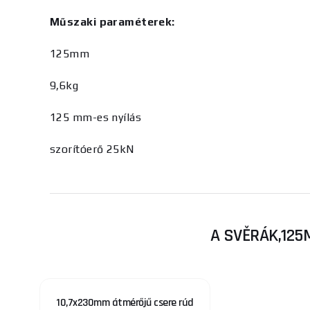
Műszaki paraméterek:
125mm
9,6kg
125 mm-es nyílás
szorítóerő 25kN
A SVĚRÁK,125
10,7x230mm átmérőjű csere rúd