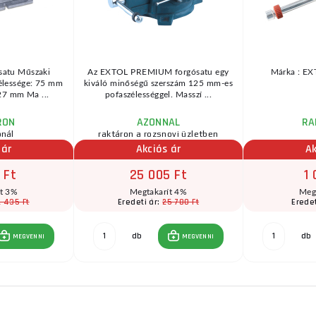
satu Műszaki
Az EXTOL PREMIUM forgósatu egy
Márka : E
élessége: 75 mm
kiváló minőségű szerszám 125 mm-es
27 mm Ma ...
pofaszélességgel. Masszí ...
RON
AZONNAL
RA
ónál
raktáron a rozsnovi üzletben
 ár
Akciós ár
Ak
 Ft
25 005 Ft
1 
ít 3%
Megtakarít 4%
Meg
2 435 Ft
25 780 Ft
Eredeti ár:
Eredet
db
db
MEGVENNI
MEGVENNI