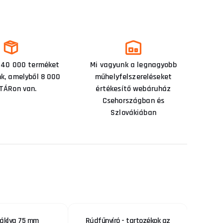
 40 000 terméket
Mi vagyunk a legnagyobb
nk, amelyből 8 000
műhelyfelszereléseket
TÁRon van.
értékesítő webáruház
Csehországban és
Szlovákiában
sáklya 75 mm
Rúdfűnyíró - tartozékok az
Nyoma