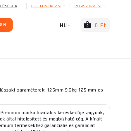
TŐSÉGEK
BEJELENTKEZNI
REGISZTRÁLNI
HU
0 Ft
0
űszaki paraméterek: 125mm 9,6kg 125 mm-es
 Premium márka hivatalos kereskedője vagyunk,
ek által hitelesített és megbízható cég. A kínált
emium termékekhez garanciális és garanciát