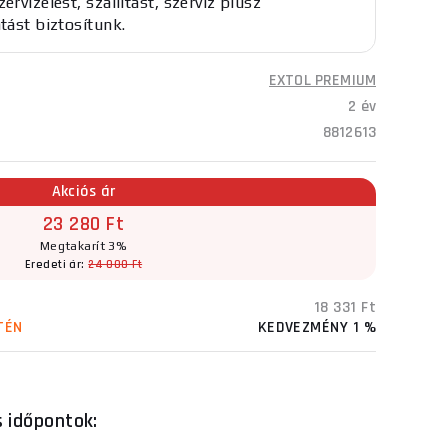
ervizelést, szállítást, szerviz plusz
atást biztosítunk.
EXTOL PREMIUM
2 év
8812613
Akciós ár
23 280 Ft
Megtakarít 3%
Eredeti ár:
24 000 Ft
18 331 Ft
TÉN
KEDVEZMÉNY 1 %
s időpontok: