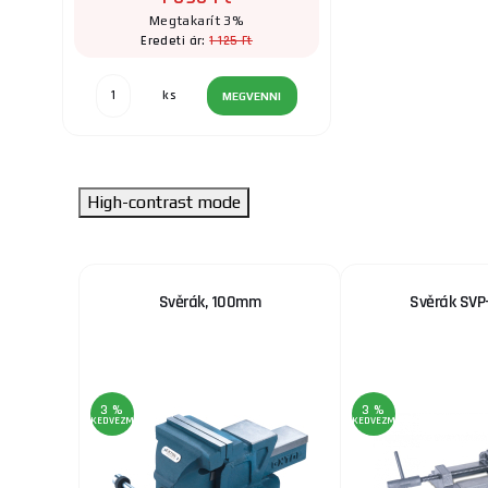
Megtakarít 3%
1 125 Ft
Eredeti ár:
ks
MEGVENNI
High-contrast mode
ó 125mm
Svěrák, 100mm
Svěrák SV
3 %
3 %
KEDVEZMÉNY
KEDVEZMÉNY