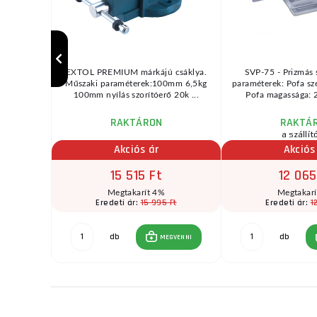
125 mm 900
EXTOL PREMIUM márkájú csáklya.
SVP-75 - Prizmás 
rekvencia:
Műszaki paraméterek:100mm 6,5kg
paraméterek: Pofa sz
á ...
100mm nyílás szorítóerő 20k ...
Pofa magassága: 
RAKTÁRON
RAKTÁ
a szállít
Akciós ár
Akciós
15 515 Ft
12 065
t
Megtakarít 4%
Megtakar
Ft
15 995 Ft
1
Eredeti ár:
Eredeti ár:
db
db
GVENNI
MEGVENNI