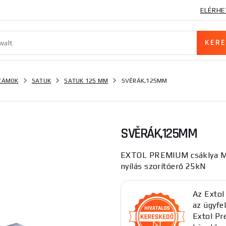
ELÉRHE
SZÁMOK
SATUK
SATUK 125 MM
SVĚRÁK,125MM
SVĚRÁK,125MM
EXTOL PREMIUM csáklya M
nyílás szorítóerő 25kN
Az Extol
az ügyfel
Extol Pr