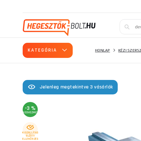
KATEGÓRIA
HONLAP
KÉZI SZER
Jelenleg megtekintve 3 vásárlók
-3 %
KEDVEZMÉNY
KISZÁLLÍTÁS
ELŐTTI
ELLENŐRZÉS