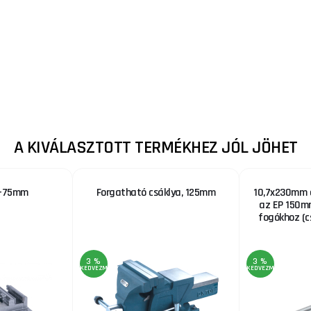
A KIVÁLASZTOTT TERMÉKHEZ JÓL JÖHET
P-75mm
Forgatható csáklya, 125mm
10,7x230mm á
az EP 150m
fogókhoz (c
3 %
3 %
KEDVEZMÉNY
KEDVEZMÉNY