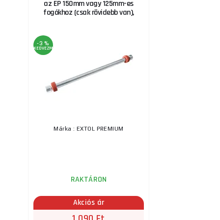
az EP 150mm vagy 125mm-es
fogókhoz (csak rövidebb van),
-3 %
KEDVEZMÉNY
Márka : EXTOL PREMIUM
RAKTÁRON
Akciós ár
1 090 Ft