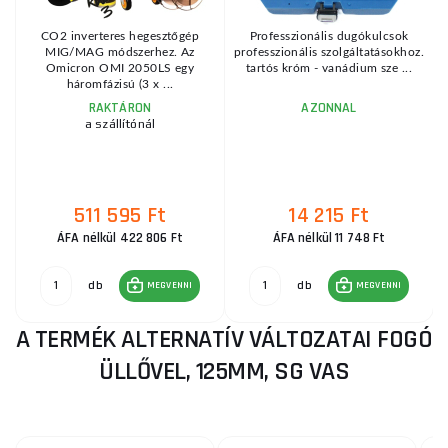
CO2 inverteres hegesztőgép
Professzionális dugókulcsok
MIG/MAG módszerhez. Az
professzionális szolgáltatásokhoz.
-
Omicron OMI 2050LS egy
tartós króm - vanádium sze ...
háromfázisú (3 x ...
RAKTÁRON
AZONNAL
a szállítónál
511 595 Ft
14 215 Ft
ÁFA nélkül 422 806 Ft
ÁFA nélkül 11 748 Ft
db
db
MEGVENNI
MEGVENNI
A TERMÉK ALTERNATÍV VÁLTOZATAI FOGÓ
ÜLLŐVEL, 125MM, SG VAS