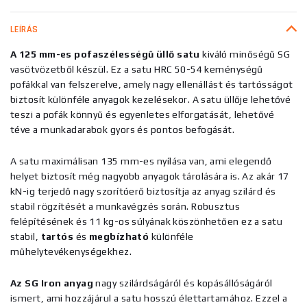
LEÍRÁS
A 125 mm-es pofaszélességű üllő satu
kiváló minőségű SG
vasötvözetből készül. Ez a satu HRC 50-54 keménységű
pofákkal van felszerelve, amely nagy ellenállást és tartósságot
biztosít különféle anyagok kezelésekor. A satu üllője lehetővé
teszi a pofák könnyű és egyenletes elforgatását, lehetővé
téve a munkadarabok gyors és pontos befogását.
A satu maximálisan 135 mm-es nyílása van, ami elegendő
helyet biztosít még nagyobb anyagok tárolására is. Az akár 17
kN-ig terjedő nagy szorítóerő biztosítja az anyag szilárd és
stabil rögzítését a munkavégzés során. Robusztus
felépítésének és 11 kg-os súlyának köszönhetően ez a satu
stabil,
tartós
és
megbízható
különféle
műhelytevékenységekhez.
Az SG Iron anyag
nagy szilárdságáról és kopásállóságáról
ismert, ami hozzájárul a satu hosszú élettartamához. Ezzel a