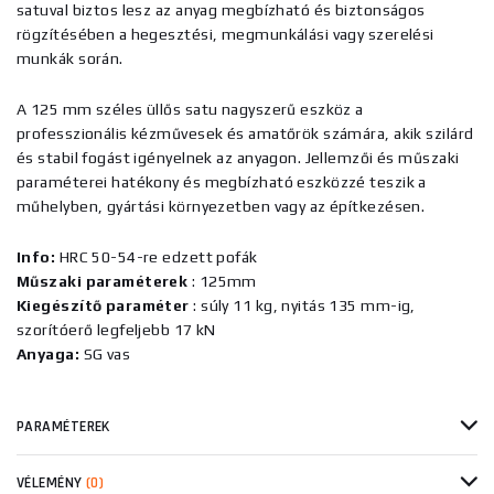
satuval biztos lesz az anyag megbízható és biztonságos
rögzítésében a hegesztési, megmunkálási vagy szerelési
munkák során.
A 125 mm széles üllős satu nagyszerű eszköz a
professzionális kézművesek és amatőrök számára, akik szilárd
és stabil fogást igényelnek az anyagon. Jellemzői és műszaki
paraméterei hatékony és megbízható eszközzé teszik a
műhelyben, gyártási környezetben vagy az építkezésen.
Info:
HRC 50-54-re edzett pofák
Műszaki paraméterek
: 125mm
Kiegészítő paraméter
: súly 11 kg, nyitás 135 mm-ig,
szorítóerő legfeljebb 17 kN
Anyaga:
SG vas
PARAMÉTEREK
VÉLEMÉNY
(0)