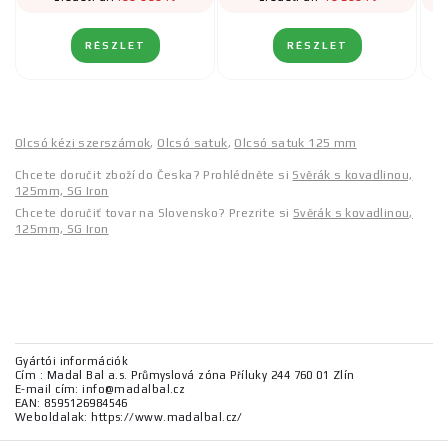
RÉSZLET
RÉSZLET
Olcsó kézi szerszámok
,
Olcsó satuk
,
Olcsó satuk 125 mm
Chcete doručit zboží do Česka? Prohlédněte si
Svěrák s kovadlinou,
125mm, SG Iron
Chcete doručiť tovar na Slovensko? Prezrite si
Svěrák s kovadlinou,
125mm, SG Iron
Gyártói információk
Cím : Madal Bal a.s. Průmyslová zóna Příluky 244 760 01 Zlín
E-mail cím: info@madalbal.cz
EAN: 8595126984546
Weboldalak: https://www.madalbal.cz/