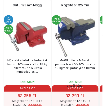
Satu 125 mm Magg
Rögzítő 5" 125 mm
-29 %
-37
KEDVEZMÉNY
KEDV
AKCIÓ
-65 %
KEDVEZMÉNY
Műszaki adatok : • befogási
MAGG bilincs.Műszaki
hossz: 125 mm • súly: 18 kg
paraméterek:5"/125mmsúly
Jellemzők : • A kiváló
10 kgmax. pofanyílás 80mm
minőségű ac ...
RAKTÁRON
RAKTÁRON
a szállítónál
Akciós ár
Akciós ár
53 355 Ft
32 290 Ft
Megtakarít 97 630 Ft
Megtakarít 12 915 Ft
150 985 Ft
45 205 Ft
Eredeti ár:
Eredeti ár: