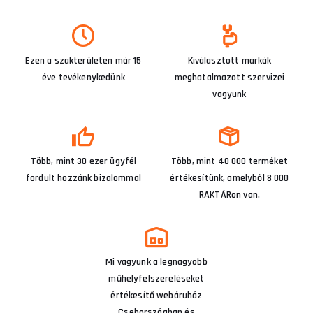
Ezen a szakterületen már 15
Kiválasztott márkák
éve tevékenykedünk
meghatalmazott szervizei
vagyunk
Több, mint 30 ezer ügyfél
Több, mint 40 000 terméket
fordult hozzánk bizalommal
értékesítünk, amelyből 8 000
RAKTÁRon van.
Mi vagyunk a legnagyobb
műhelyfelszereléseket
értékesítő webáruház
Csehországban és