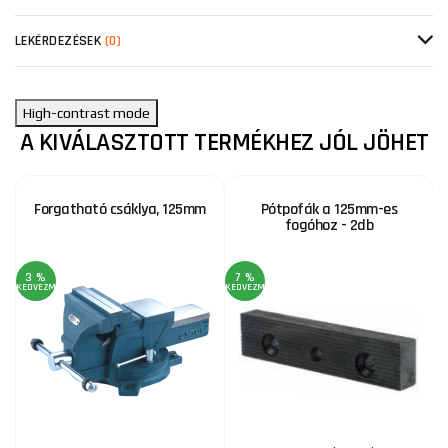
LEKÉRDEZÉSEK
(0)
High-contrast mode
A KIVÁLASZTOTT TERMÉKHEZ JÓL JÖHET
Forgatható csáklya, 125mm
Pótpofák a 125mm-es
fogóhoz - 2db
3 %
7 %
KEDVEZMÉNY
KEDVEZMÉNY
KE