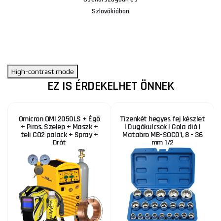
Szlovákiában
High-contrast mode
EZ IS ÉRDEKELHET ÖNNEK
Omicron OMI 2050LS + Égő
Tizenkét hegyes fej készlet
+ Piros. Szelep + Maszk +
| Dugókulcsok | Gola dió |
teli CO2 palack + Spray +
Matabro MB-SOC01, 8 - 36
Drót
mm 1/2