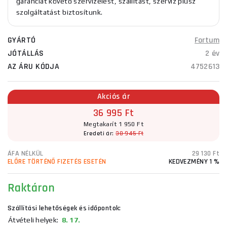
garanciát követő szervizelést, szállítást, szerviz plusz
szolgáltatást biztosítunk.
GYÁRTÓ
Fortum
JÓTÁLLÁS
2 év
AZ ÁRU KÓDJA
4752613
Akciós ár
36 995 Ft
Megtakarít 1 950 Ft
Eredeti ár:
38 945 Ft
ÁFA NÉLKÜL
29 130 Ft
ELŐRE TÖRTÉNŐ FIZETÉS ESETÉN
KEDVEZMÉNY 1 %
Raktáron
Szállítási lehetőségek és időpontok:
Átvételi helyek:
8. 17.