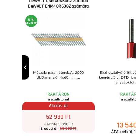
DeWALT DNM40R60GZ 2000db
DeWALT DNM40R60GZ számára
5 %
KEDVEZMÉNY
lt lemezbe,
Műszaki paraméterek:A: 2000
Első osztályú őrölt v
ogakMűszaki
dbDimenzió: 4x60 mm ...
keményfáig, DTD, lami
anyagoktól 
RAKTÁRON
RAKTÁ
a szállítónál
a szállít
Akciós ár
52 980 Ft
13 54
Ušetříte 3 020 Ft
Ft
56 000 Ft
Eredeti ár:
ÁFA nélkül 1