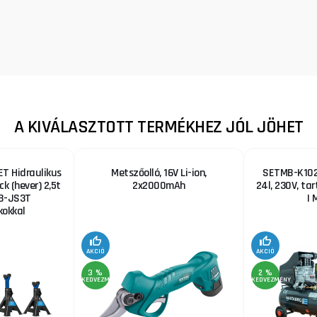
A KIVÁLASZTOTT TERMÉKHEZ JÓL JÖHET
T Hidraulikus
Metszőolló, 16V Li-ion,
SETMB-K102,
ck (hever) 2,5t
2x2000mAh
24l, 230V, ta
B-JS3T
| 
okkal
AKCIÓ
AKCIÓ
3 %
2 %
KEDVEZMÉNY
KEDVEZMÉNY