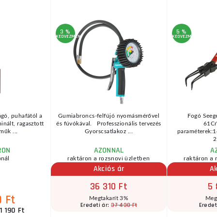
3 %
5 %
KEDVEZMÉNY
KEDVEZMÉNY
ágó, puhafától a
Gumiabroncs-felfújó nyomásmérővel
Fogó Seeger
nált, ragasztott
és fúvókával. Professzionális tervezés
61Cr
műk ...
Gyorscsatlakoz ...
paraméterek:
2
RON
AZONNAL
A
ónál
raktáron a rozsnovi üzletben
raktáron a 
Akciós ár
Ak
36 310 Ft
5 
0 Ft
Megtakarít 3%
Meg
37 430 Ft
Eredeti ár:
Eredet
1 190 Ft