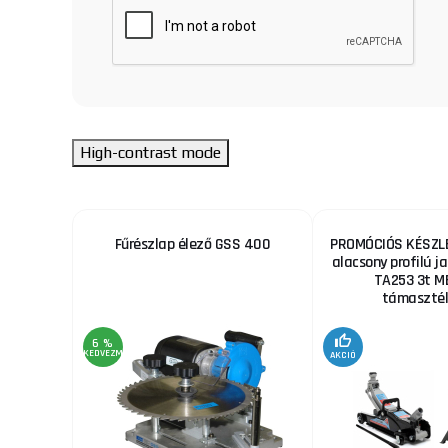
High-contrast mode
ekhez
Fűrészlap élező GSS 400
PROMÓCIÓS KÉSZLE
alacsony profilú ja
TA253 3t M
támaszték
6 %
KEDVEZMÉNY
AKCIÓ