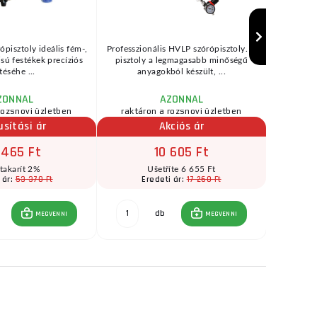
ópisztoly ideális fém-,
Professzionális HVLP szórópisztoly. A
Fűrészl
zisú festékek precíziós
pisztoly a legmagasabb minőségű
bölcsőfűré
téséhe ...
anyagokból készült, ...
(→"H
ZONNAL
AZONNAL
rozsnovi üzletben
raktáron a rozsnovi üzletben
raktár
usítási ár
Akciós ár
 465 Ft
10 605 Ft
takarít 2%
Ušetříte 6 655 Ft
53 370 Ft
17 260 Ft
 ár:
Eredeti ár:
E
db
MEGVENNI
MEGVENNI