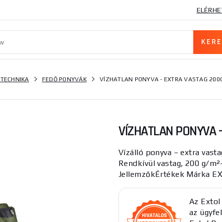
ELÉRHE
 TECHNIKA
FEDŐ PONYVÁK
VÍZHATLAN PONYVA - EXTRA VASTAG 200
VÍZHATLAN PONYVA 
Vízálló ponyva – extra vast
Rendkívül vastag, 200 g/m²
JellemzőkÉrtékek Márka EX
Az Extol
az ügyfel