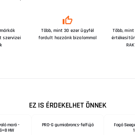
 márkák
Több, mint 30 ezer ügyfél
Több, mint
 szervizei
fordult hozzánk bizalommal
értékesítü
k
RAK
EZ IS ÉRDEKELHET ÖNNEK
oló maró -
PRO-G gumiabroncs-felfújó
Fogó Seeger
 S=8 HW