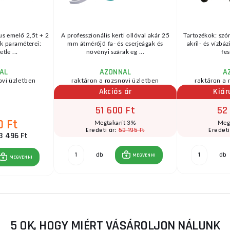
us emelő 2,5t + 2
A professzionális kerti ollóval akár 25
Tartozékok: szór
k paraméterei:
mm átmérőjű fa- és cserjeágak és
akril- és vízbá
tle ...
növényi szárak eg ...
fes
AL
AZONNAL
A
ovi üzletben
raktáron a rozsnovi üzletben
raktáron a 
Akciós ár
Kiár
51 600 Ft
52
0 Ft
Megtakarít 3%
Meg
53 195 Ft
Eredeti ár:
Eredeti
3 496 Ft
db
db
MEGVENNI
MEGVENNI
5 OK, HOGY MIÉRT VÁSÁROLJON NÁLUNK