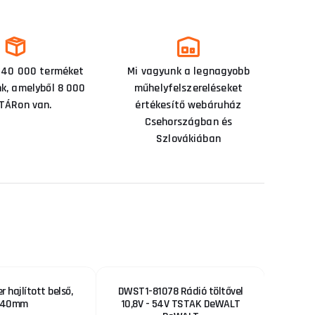
 40 000 terméket
Mi vagyunk a legnagyobb
nk, amelyből 8 000
műhelyfelszereléseket
TÁRon van.
értékesítő webáruház
Csehországban és
Szlovákiában
 hajlított belső,
DWST1-81078 Rádió töltővel
Korona
140mm
10,8V - 54V TSTAK DeWALT