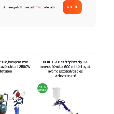
A megjelölt mezők
*
kötelezők
 Olajkompresszor
GEKO HVLP szórópisztoly, 1,4
Fűrészl
rtozékokkal | 2500W
mm-es fúvóka, 600 ml térfogat,
Matabro
nyomásszabályozó és
vízleválasztó
39 %
22 %
KEDVEZMÉNY
KEDVEZMÉNY