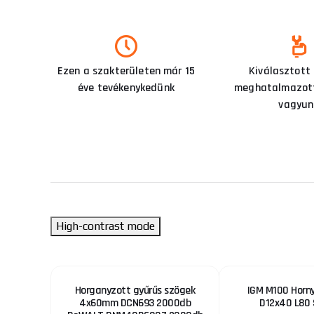
Ezen a szakterületen már 15
Kiválasztott
éve tevékenykedünk
meghatalmazott
vagyun
High-contrast mode
ő O 64-
Horganyzott gyűrűs szögek
IGM M100 Horny
4x60mm DCN693 2000db
D12x40 L80