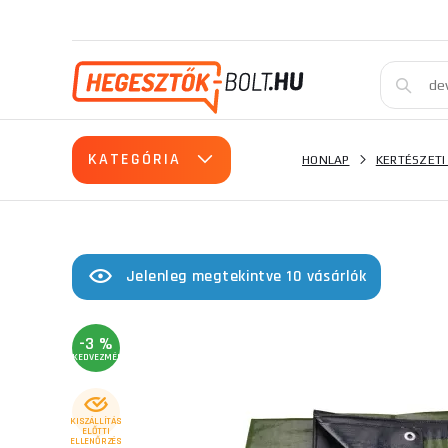
KATEGÓRIA
HONLAP
KERTÉSZETI
Jelenleg megtekintve 10 vásárlók
-3 %
KEDVEZMÉNY
KISZÁLLÍTÁS
ELŐTTI
ELLENŐRZÉS