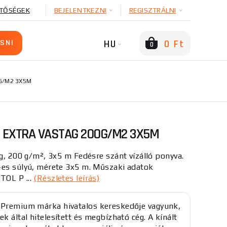
TŐSÉGEK
BEJELENTKEZNI
REGISZTRÁLNI
HU
0 Ft
0
G/M2 3X5M
- EXTRA VASTAG 200G/M2 3X5M
ag, 200 g/m², 3x5 m Fedésre szánt vízálló ponyva.
-es súlyú, mérete 3x5 m. Műszaki adatok
TOL P ...
(Részletes leírás)
 Premium márka hivatalos kereskedője vagyunk,
ek által hitelesített és megbízható cég. A kínált