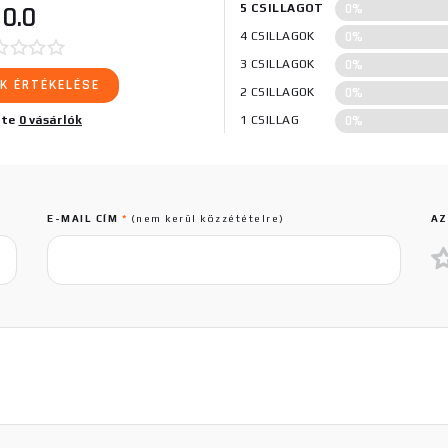
0%
0.0
5 CSILLAGOT
0%
4 CSILLAGOK
0%
3 CSILLAGOK
K ÉRTÉKELÉSE
0%
2 CSILLAGOK
0%
lte
0 vásárlók
1 CSILLAG
E-MAIL CÍM
*
(nem kerül közzétételre)
AZ