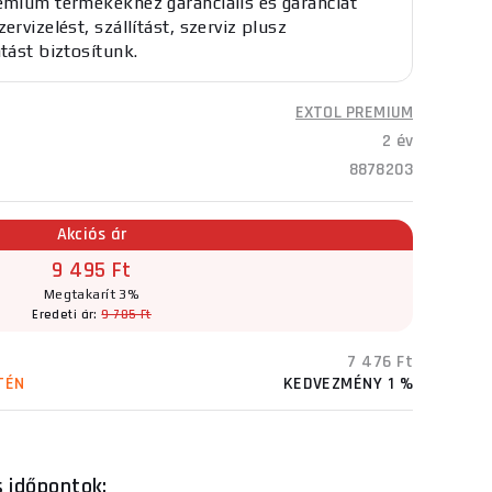
emium termékekhez garanciális és garanciát
ervizelést, szállítást, szerviz plusz
atást biztosítunk.
EXTOL PREMIUM
2 év
8878203
Akciós ár
9 495 Ft
Megtakarít 3%
Eredeti ár:
9 785 Ft
7 476 Ft
TÉN
KEDVEZMÉNY 1 %
s időpontok: