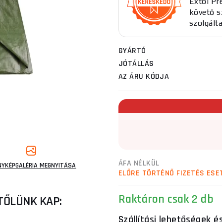
Extol Pr
követő sz
szolgált
GYÁRTÓ
JÓTÁLLÁS
AZ ÁRU KÓDJA
ÁFA NÉLKÜL
NYKÉPGALÉRIA MEGNYITÁSA
ELŐRE TÖRTÉNŐ FIZETÉS ESE
Raktáron
csak 2 db
TŐLÜNK KAP:
Szállítási lehetőségek é