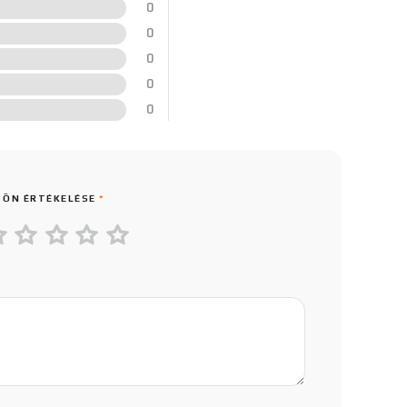
0
0
0
0
0
 ÖN ÉRTÉKELÉSE
*