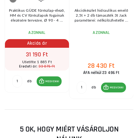
Praktikus GÜDE fűrészlap-élező,
Akciókészlet hidraulikus emelő
HM és CV fűrészlapok fogainak
2,5t + 2 db támaszték 3t Jack
élezésére tervezve, Ø 90 - 4 ...
paraméterei: nélkülözhetetle ...
AZONNAL
AZONNAL
Akciós ár
31 190 Ft
Ušetříte 1 885 Ft
28 430 Ft
33 075 Ft
Eredeti ár:
ÁFA nélkül 23 496 Ft
db
MEGVENNI
db
MEGVENNI
5 OK, HOGY MIÉRT VÁSÁROLJON