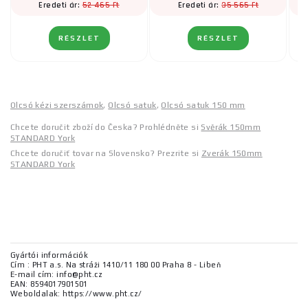
52 465 Ft
35 565 Ft
Eredeti ár:
Eredeti ár:
RÉSZLET
RÉSZLET
Olcsó kézi szerszámok
,
Olcsó satuk
,
Olcsó satuk 150 mm
Chcete doručit zboží do Česka? Prohlédněte si
Svěrák 150mm
STANDARD York
Chcete doručiť tovar na Slovensko? Prezrite si
Zverák 150mm
STANDARD York
Gyártói információk
Cím : PHT a.s. Na stráži 1410/11 180 00 Praha 8 - Libeň
E-mail cím: info@pht.cz
EAN: 8594017901501
Weboldalak: https://www.pht.cz/