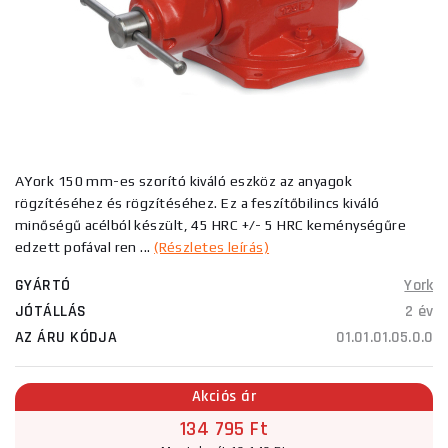
AYork 150 mm-es szorító kiváló eszköz az anyagok
rögzítéséhez és rögzítéséhez. Ez a feszítőbilincs kiváló
minőségű acélból készült, 45 HRC +/- 5 HRC keménységűre
edzett pofával ren ...
(Részletes leírás)
GYÁRTÓ
York
JÓTÁLLÁS
2 év
AZ ÁRU KÓDJA
01.01.01.05.0.0
Akciós ár
134 795 Ft