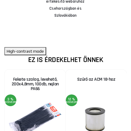
értékesítő webáruház
Csehországban és
Szlovákiában
High-contrast mode
EZ IS ÉRDEKELHET ÖNNEK
Fekete szalag, levehető,
Szűrő az ACM 18-hoz
200x4,8mm, 100db, nejlon
PA66
3 %
12 %
KEDVEZMÉNY
KEDVEZMÉNY
KE