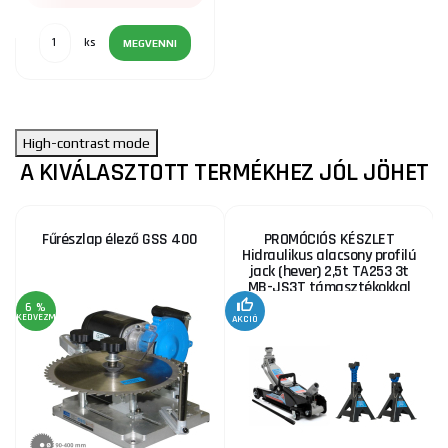
ks
MEGVENNI
High-contrast mode
A KIVÁLASZTOTT TERMÉKHEZ JÓL JÖHET
Fűrészlap élező GSS 400
PROMÓCIÓS KÉSZLET
Hidraulikus alacsony profilú
jack (hever) 2,5t TA253 3t
MB-JS3T támasztékokkal
6 %
KEDVEZMÉNY
AKCIÓ
A
KE