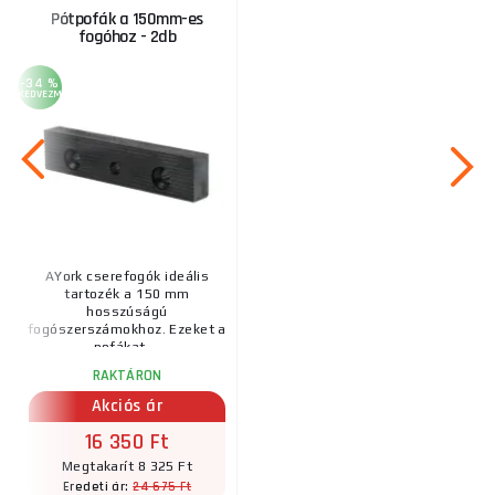
Pótpofák a 150mm-es
fogóhoz - 2db
-34 %
KEDVEZMÉNY
AYork cserefogók ideális
tartozék a 150 mm
hosszúságú
fogószerszámokhoz. Ezeket a
pofákat ...
RAKTÁRON
Akciós ár
16 350 Ft
Megtakarít 8 325 Ft
24 675 Ft
Eredeti ár: