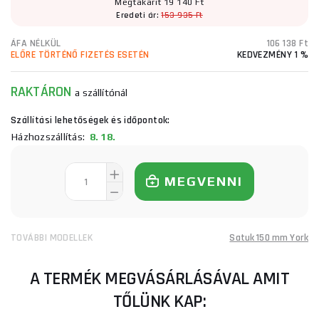
Megtakarít 19 140 Ft
Eredeti ár:
153 935 Ft
ÁFA NÉLKÜL
106 138 Ft
ELŐRE TÖRTÉNŐ FIZETÉS ESETÉN
KEDVEZMÉNY 1 %
RAKTÁRON
a szállítónál
Szállítási lehetőségek és időpontok:
Házhozszállítás:
8. 18.
MEGVENNI
TOVÁBBI MODELLEK
Satuk 150 mm York
A TERMÉK MEGVÁSÁRLÁSÁVAL AMIT
TŐLÜNK KAP: