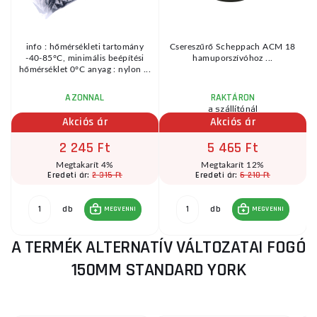
info : hőmérsékleti tartomány
Csereszűrő Scheppach ACM 18
-40-85°C, minimális beépítési
hamuporszívóhoz ...
hőmérséklet 0°C anyag : nylon ...
AZONNAL
RAKTÁRON
a szállítónál
Akciós ár
Akciós ár
2 245 Ft
5 465 Ft
Megtakarít 4%
Megtakarít 12%
2 315 Ft
6 210 Ft
Eredeti ár:
Eredeti ár:
db
db
MEGVENNI
MEGVENNI
A TERMÉK ALTERNATÍV VÁLTOZATAI FOGÓ
150MM STANDARD YORK