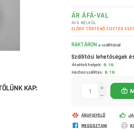
ÁR ÁFÁ-VAL
ÁFA NÉLKÜL
ELŐRE TÖRTÉNŐ FIZETÉS ESE
RAKTÁRON
a szállítónál
Szállítási lehetőségek é
Átvételi helyek:
8. 18.
Házhozszállítás:
8. 18.
TŐLÜNK KAP:
ÁRUFIGYELŐ
JA
MEGOSZTANI
K