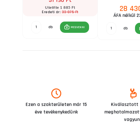
31 190 Ft
28 43
t
Ušetříte 1 885 Ft
Ft
33 075 Ft
Eredeti ár:
ÁFA nélkül 2
db
GVENNI
MEGVENNI
db
Ezen a szakterületen már 15
Kiválasztott
éve tevékenykedünk
meghatalmazott
vagyun