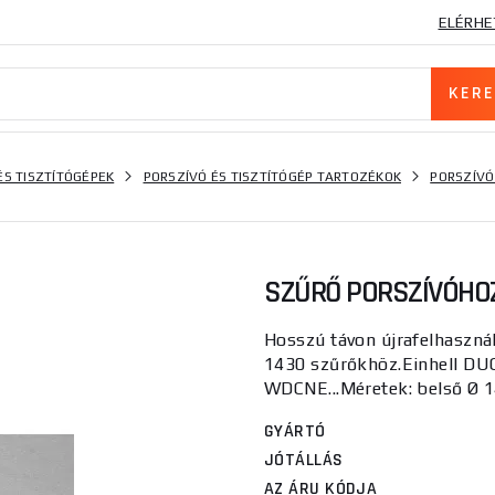
ELÉRHE
ÉS TISZTÍTÓGÉPEK
PORSZÍVÓ ÉS TISZTÍTÓGÉP TARTOZÉKOK
PORSZÍVÓ
SZŰRŐ PORSZÍVÓHO
Hosszú távon újrafelhaszná
1430 szűrőkhöz.Einhell DU
WDCNE...Méretek: belső Ø 1
GYÁRTÓ
JÓTÁLLÁS
AZ ÁRU KÓDJA