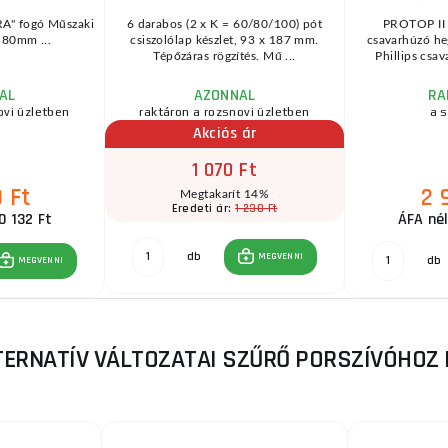
A" fogó Műszaki
6 darabos (2 x K = 60/80/100) pót
PROTOP II 
180mm ...
csiszolólap készlet, 93 x 187 mm.
csavarhúzó he
Tépőzáras rögzítés. Mű ...
Phillips csav
AL
AZONNAL
RA
ovi üzletben
raktáron a rozsnovi üzletben
a s
Akciós ár
1 070 Ft
 Ft
2 
Megtakarít 14%
1 230 Ft
Eredeti ár:
0 132 Ft
ÁFA nél
db
MEGVENNI
db
MEGVENNI
TERNATÍV VÁLTOZATAI SZŰRŐ PORSZÍVÓHOZ