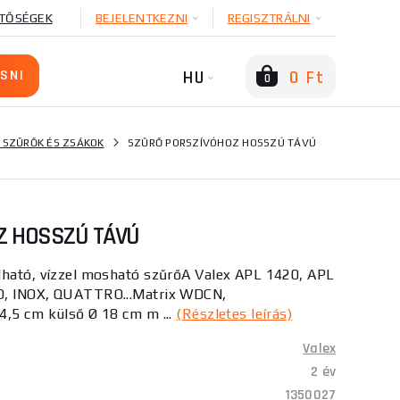
TŐSÉGEK
BEJELENTKEZNI
REGISZTRÁLNI
HU
0 Ft
0
 SZŰRŐK ÉS ZSÁKOK
SZŰRŐ PORSZÍVÓHOZ HOSSZÚ TÁVÚ
Z HOSSZÚ TÁVÚ
lható, vízzel mosható szűrőA Valex APL 1420, APL
O, INOX, QUATTRO...Matrix WDCN,
4,5 cm külső Ø 18 cm m ...
(Részletes leírás)
Valex
2 év
1350027