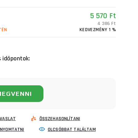
5 570 Ft
4 386 Ft
TÉN
KEDVEZMÉNY 1 %
s időpontok:
MEGVENNI
VASLAT
ÖSSZEHASONLÍTANI
INYOMTATNI
OLCSÓBBAT TALÁLTAM