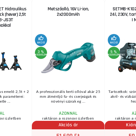
T Hidraulikus
Metszőolló, 16V Li-ion,
SETMB-K102,
ck (hever) 2,5t
2x2000mAh
24l, 230V, ta
B-JS3T
| 
okkal
AKCIÓ
AKCIÓ
3 %
5 %
KEDVEZMÉNY
KEDVEZMÉNY
us emelő 2,5t + 2
A professzionális kerti ollóval akár 25
Tartozékok: szór
k paraméterei:
mm átmérőjű fa- és cserjeágak és
akril- és vízbá
tle ...
növényi szárak eg ...
fes
AL
AZONNAL
A
ovi üzletben
raktáron a rozsnovi üzletben
raktáron a 
Akciós ár
Kiár