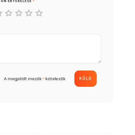
 ÖN ÉRTÉKELÉSE
*
A megjelölt mezők
*
kötelezők