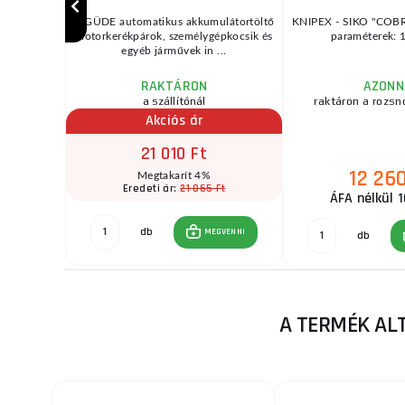
00mm x M22
A GÜDE automatikus akkumulátortöltő
KNIPEX - SIKO "COBR
 további
motorkerékpárok, személygépkocsik és
paraméterek: 
za ...
egyéb járművek in ...
RAKTÁRON
AZONN
a szállítónál
raktáron a rozsn
Akciós ár
21 010 Ft
12 260
Megtakarít 4%
Ft
21 865 Ft
Eredeti ár:
ÁFA nélkül 1
db
GVENNI
MEGVENNI
db
A TERMÉK AL