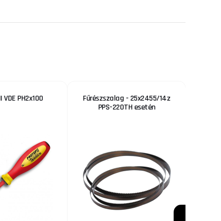
I VDE PH2x100
Fűrészszalag - 25x2455/14z
Fe
PPS-220TH esetén
vezető
3 %
KEDVEZMÉNY