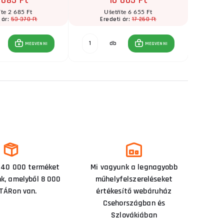
 685 Ft
10 605 Ft
íte 2 685 Ft
Ušetříte 6 655 Ft
53 370 Ft
17 260 Ft
 ár:
Eredeti ár:
E
db
MEGVENNI
MEGVENNI
 40 000 terméket
Mi vagyunk a legnagyobb
nk, amelyből 8 000
műhelyfelszereléseket
TÁRon van.
értékesítő webáruház
Csehországban és
Szlovákiában