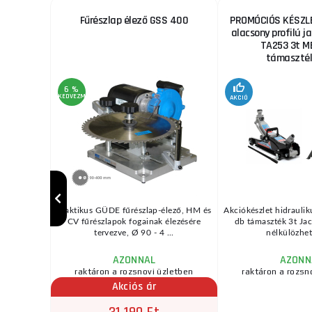
ekhez
Fűrészlap élező GSS 400
PROMÓCIÓS KÉSZLE
alacsony profilú ja
TA253 3t M
támaszték
6 %
KEDVEZMÉNY
AKCIÓ
/ MIG vagy
Praktikus GÜDE fűrészlap-élező, HM és
Akciókészlet hidraulik
pcsolódó
CV fűrészlapok fogainak élezésére
db támaszték 3t Jac
d ...
tervezve, Ø 90 - 4 ...
nélkülözhete
AZONNAL
AZONN
zletben
raktáron a rozsnovi üzletben
raktáron a rozsn
Akciós ár