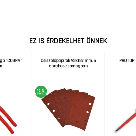
EZ IS ÉRDEKELHET ÖNNEK
ogó "COBRA"
Csiszolópapírok 93x187 mm, 6
PROTOP I
m
darabos csomagban
13 %
KEDVEZMÉNY