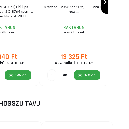
VDE (PH) Phillips
Fűrészlap - 25x2455/14z, PPS-220TH-
műszaki 
gy ISO 8764 szerint,
hoz ...
márka :
arokhoz. A WITT ...
param
KTÁRON
RAKTÁRON
zállítónál
a szállítónál
940 Ft
13 325 Ft
kül 2 430 Ft
ÁFA nélkül 11 012 Ft
db
MEGVENNI
MEGVENNI
 HOSSZÚ TÁVÚ