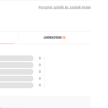
Porszívó szűrők és zsákok Valex
LEKÉRDEZÉSEK
(0)
0
0
0
0
0