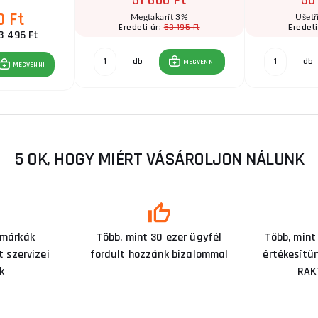
51 600 Ft
50
0 Ft
Megtakarít 3%
Ušetř
53 195 Ft
Eredeti ár:
Eredeti
3 496 Ft
db
db
MEGVENNI
MEGVENNI
5 OK, HOGY MIÉRT VÁSÁROLJON NÁLUNK
 márkák
Több, mint 30 ezer ügyfél
Több, mint
 szervizei
fordult hozzánk bizalommal
értékesítü
k
RAK