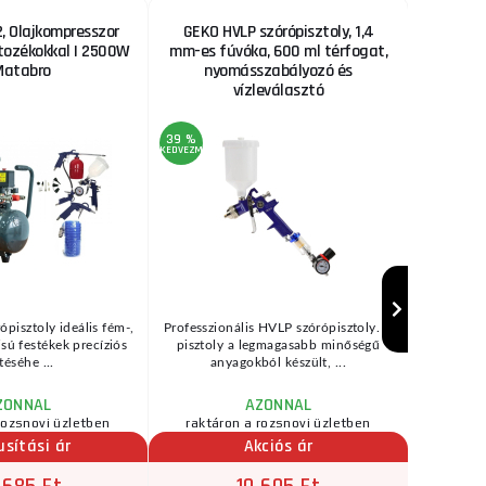
 Olajkompresszor
GEKO HVLP szórópisztoly, 1,4
Fűrészl
rtozékokkal | 2500W
mm-es fúvóka, 600 ml térfogat,
Matabro
nyomásszabályozó és
vízleválasztó
39 %
22 %
KEDVEZMÉNY
KEDVEZMÉNY
ópisztoly ideális fém-,
Professzionális HVLP szórópisztoly. A
Fűrészl
zisú festékek precíziós
pisztoly a legmagasabb minőségű
bölcsőfűré
téséhe ...
anyagokból készült, ...
(→"H
ZONNAL
AZONNAL
rozsnovi üzletben
raktáron a rozsnovi üzletben
raktár
usítási ár
Akciós ár