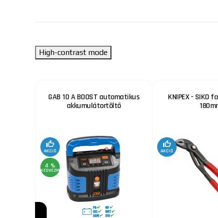
High-contrast mode
MAX
GAB 10 A BOOST automatikus
KNIPEX - SIKO f
m x M22
akkumulátortöltő
180m
AKCIÓ
AKCIÓ
4 %
KEDVEZMÉNY