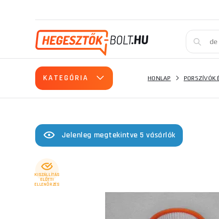
KATEGÓRIA
HONLAP
PORSZÍVÓK 
Jelenleg megtekintve 5 vásárlók
KISZÁLLÍTÁS
ELŐTTI
ELLENŐRZÉS