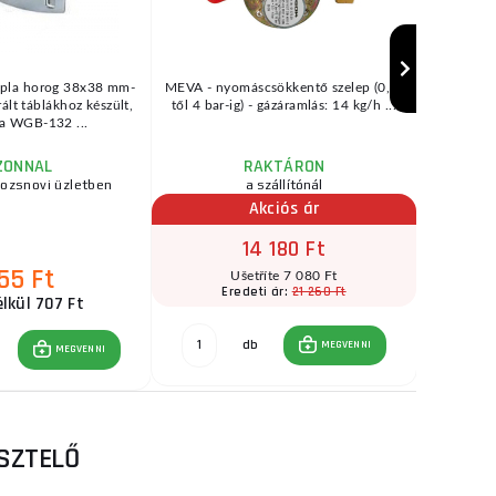
upla horog 38x38 mm-
MEVA - nyomáscsökkentő szelep (0,5-
műszaki a
rált táblákhoz készült,
től 4 bar-ig) - gázáramlás: 14 kg/h ...
72 
 a WGB-132 ...
ZONNAL
RAKTÁRON
rozsnovi üzletben
a szállítónál
raktár
Akciós ár
14 180 Ft
55 Ft
Ušetříte 7 080 Ft
21 260 Ft
Eredeti ár:
E
lkül 707 Ft
db
MEGVENNI
MEGVENNI
ESZTELŐ