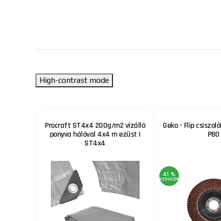
High-contrast mode
/2", L
Procraft ST4x4 200g/m2 vízálló
Geko - Flip csiszo
ás
ponyva hálóval 4x4 m ezüst |
P80
ST4x4
41 %
KEDVEZMÉNY