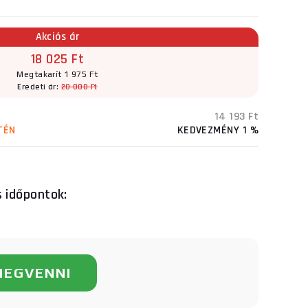
Akciós ár
18 025 Ft
Megtakarít 1 975 Ft
Eredeti ár:
20 000 Ft
14 193 Ft
TÉN
KEDVEZMÉNY 1 %
s időpontok:
MEGVENNI