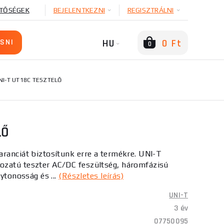
TŐSÉGEK
BEJELENTKEZNI
REGISZTRÁLNI
HU
0 Ft
0
NI-T UT18C TESZTELŐ
LŐ
ranciát biztosítunk erre a termékre. UNI-T
zatú teszter AC/DC feszültség, háromfázisú
lytonosság és ...
(Részletes leírás)
UNI-T
3 év
07750095