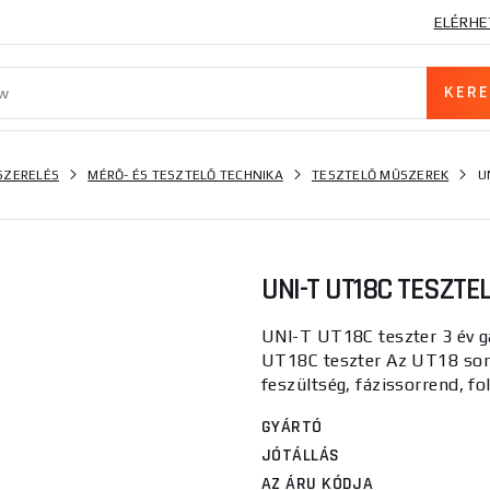
ELÉRHE
SZERELÉS
MÉRŐ- ÉS TESZTELŐ TECHNIKA
TESZTELŐ MŰSZEREK
U
UNI-T UT18C TESZTE
UNI-T UT18C teszter 3 év ga
UT18C teszter Az UT18 soro
feszültség, fázissorrend, fo
GYÁRTÓ
JÓTÁLLÁS
AZ ÁRU KÓDJA