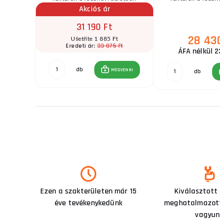
r
Akciós ár
31 190 Ft
28 43
t
Ušetříte 1 885 Ft
Ft
33 075 Ft
Eredeti ár:
ÁFA nélkül 2
db
GVENNI
MEGVENNI
db
Ezen a szakterületen már 15
Kiválasztott
éve tevékenykedünk
meghatalmazott
vagyun