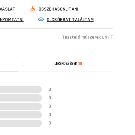
VASLAT
ÖSSZEHASONLÍTANI
INYOMTATNI
OLCSÓBBAT TALÁLTAM
Tesztelő műszerek UNI-T
LEKÉRDEZÉSEK
(0)
0
0
0
0
0