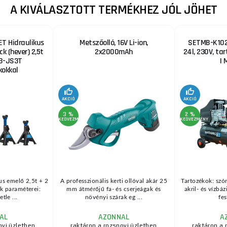
A KIVÁLASZTOTT TERMÉKHEZ JÓL JÖHET
T Hidraulikus
Metszőolló, 16V Li-ion,
SETMB-K102,
ck (hever) 2,5t
2x2000mAh
24l, 230V, ta
B-JS3T
| 
okkal
AKCIÓ
AKCIÓ
3 %
2 %
KEDVEZMÉNY
KEDVEZMÉNY
us emelő 2,5t + 2
A professzionális kerti ollóval akár 25
Tartozékok: szór
k paraméterei:
mm átmérőjű fa- és cserjeágak és
akril- és vízbá
tle ...
növényi szárak eg ...
fes
AL
AZONNAL
A
ovi üzletben
raktáron a rozsnovi üzletben
raktáron a 