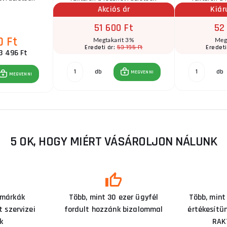
Akciós ár
Kiár
51 600 Ft
52
0 Ft
Megtakarít 3%
Meg
53 195 Ft
Eredeti ár:
Eredeti
3 496 Ft
db
db
MEGVENNI
MEGVENNI
5 OK, HOGY MIÉRT VÁSÁROLJON NÁLUNK
 márkák
Több, mint 30 ezer ügyfél
Több, mint
 szervizei
fordult hozzánk bizalommal
értékesítü
k
RAK