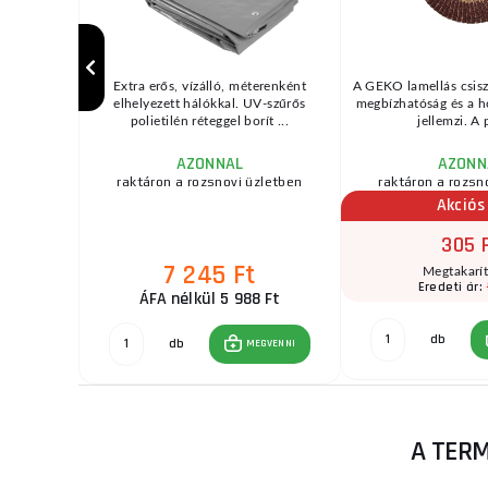
s:L 253mm,
Extra erős, vízálló, méterenként
A GEKO lamellás csis
 ...
elhelyezett hálókkal. UV-szűrős
megbízhatóság és a h
polietilén réteggel borít ...
jellemzi. A p
AZONNAL
AZONN
zletben
raktáron a rozsnovi üzletben
raktáron a rozsn
Akciós
305 
7 245 Ft
Megtakarí
Ft
Eredeti ár:
ÁFA nélkül 5 988 Ft
db
GVENNI
db
MEGVENNI
A TERM