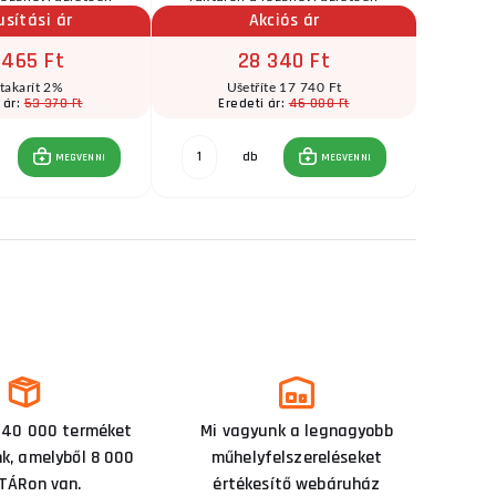
usítási ár
Akciós ár
 465 Ft
28 340 Ft
takarít 2%
Ušetříte 17 740 Ft
53 370 Ft
46 080 Ft
 ár:
Eredeti ár:
E
db
MEGVENNI
MEGVENNI
 40 000 terméket
Mi vagyunk a legnagyobb
nk, amelyből 8 000
műhelyfelszereléseket
TÁRon van.
értékesítő webáruház