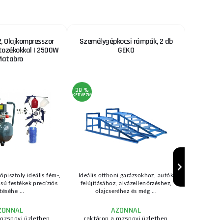
 Olajkompresszor
Személygépkocsi rámpák, 2 db
GEKO H
rtozékokkal | 2500W
GEKO
mm-es f
Matabro
ny
38 %
39 %
KEDVEZMÉNY
KEDVEZMÉNY
ópisztoly ideális fém-,
Ideális otthoni garázsokhoz, autók
Professzio
zisú festékek precíziós
felújításához, alvázellenőrzéshez,
pisztol
téséhe ...
olajcseréhez és még ...
an
ZONNAL
AZONNAL
rozsnovi üzletben
raktáron a rozsnovi üzletben
raktár