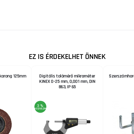
EZ IS ÉRDEKELHET ÖNNEK
lókorong 125mm
Digitális tolómérő mikrométer
Szerszámhoro
KINEX 0-25 mm, 0,001 mm, DIN
863, IP 65
3 %
KEDVEZMÉNY