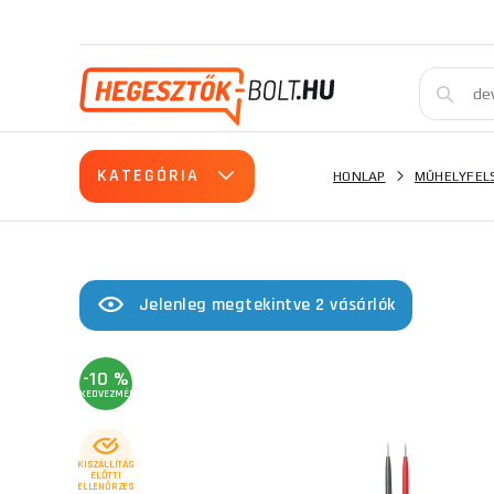
KATEGÓRIA
HONLAP
MŰHELYFEL
Jelenleg megtekintve 2 vásárlók
-10 %
KEDVEZMÉNY
KISZÁLLÍTÁS
ELŐTTI
ELLENŐRZÉS