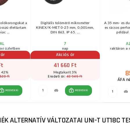
zolókorongokat a
Digitális tolómérő mikrométer
A 35 mm- es d
osszú élettartam
KINEX/K-MET 0-25 mm, 0,001mm,
es rácsos perfo
iac ...
DIN 863, IP 65. ...
például
AL
7
A
ovi üzletben
nap
raktáron a 
 ár
Akciós ár
Ft
41 660 Ft
8
t 42%
Megtakarít 3%
520 Ft
42 945 Ft
Eredeti ár:
ÁFA né
db
MEGVENNI
MEGVENNI
db
ÉK ALTERNATÍV VÁLTOZATAI UNI-T UT18C T