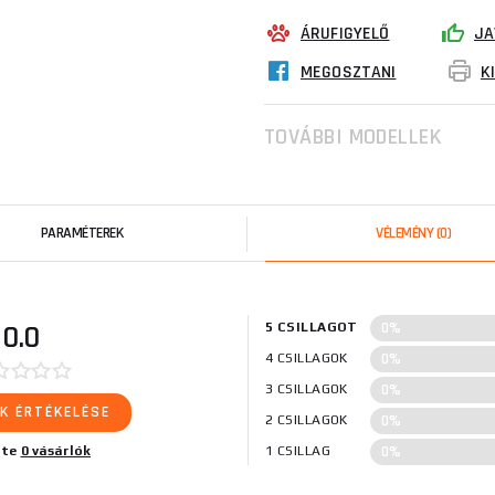
ÁRUFIGYELŐ
JA
MEGOSZTANI
K
TOVÁBBI MODELLEK
PARAMÉTEREK
VÉLEMÉNY
(0)
0%
0.0
5 CSILLAGOT
0%
4 CSILLAGOK
0%
3 CSILLAGOK
K ÉRTÉKELÉSE
0%
2 CSILLAGOK
0%
lte
0 vásárlók
1 CSILLAG