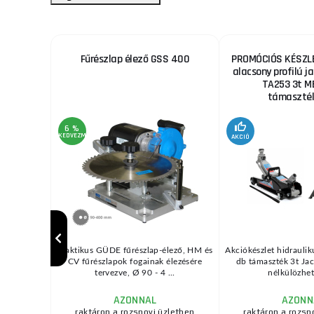
őgép -
Fűrészlap élező GSS 400
PROMÓCIÓS KÉSZLE
alacsony profilú ja
TA253 3t M
támaszték
6 %
KEDVEZMÉNY
AKCIÓ
éséhez Bőr
Praktikus GÜDE fűrészlap-élező, HM és
Akciókészlet hidraulik
adarab
CV fűrészlapok fogainak élezésére
db támaszték 3t Jac
ar ...
tervezve, Ø 90 - 4 ...
nélkülözhete
AZONNAL
AZONN
zletben
raktáron a rozsnovi üzletben
raktáron a rozsn