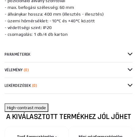
- pozicionáló állvány szorítóval
- max. befogási szélesség: 60 mm
- állványkar hossza: 400 mm (illesztés - illesztés)
- üzemi hőmérséklet: -10°C és +40°C között
- védettségi szint: IP20
- csomagolás: 1 db/4 db karton
PARAMÉTEREK
VÉLEMÉNY
(0)
LEKÉRDEZÉSEK
(0)
High-contrast mode
A KIVÁLASZTOTT TERMÉKHEZ JÓL JÖHET