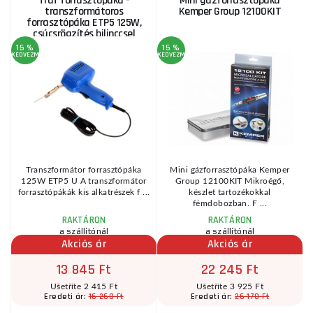
Traf forrasztópáka -
Mini gázforrasztópáka
transzformátoros
Kemper Group 12100KIT
forrasztópáka ETP5 125W,
csúcsrögzítés bilinccsel
15 %
15 %
KEDVEZMÉNY
KEDVEZMÉNY
0
Transzformátor forrasztópáka
Mini gázforrasztópáka Kemper
125W ETP5 U A transzformátor
Group 12100KIT Mikroégő,
forrasztópákák kis alkatrészek f ...
készlet tartozékokkal
fémdobozban. F ...
RAKTÁRON
RAKTÁRON
a szállítónál
a szállítónál
Akciós ár
Akciós ár
13 845 Ft
22 245 Ft
Ušetříte 2 415 Ft
Ušetříte 3 925 Ft
16 260 Ft
26 170 Ft
Eredeti ár:
Eredeti ár: