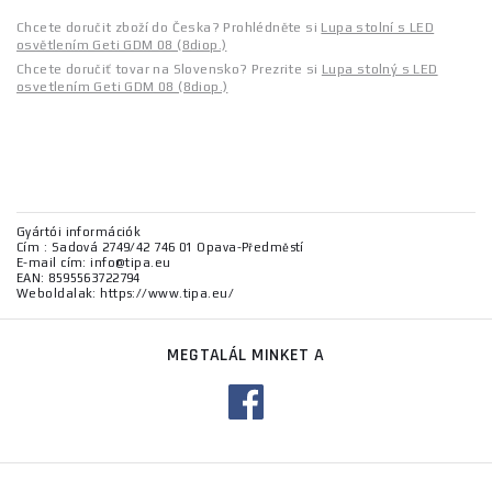
Chcete doručit zboží do Česka? Prohlédněte si
Lupa stolní s LED
osvětlením Geti GDM 08 (8diop.)
Chcete doručiť tovar na Slovensko? Prezrite si
Lupa stolný s LED
osvetlením Geti GDM 08 (8diop.)
Gyártói információk
Cím : Sadová 2749/42 746 01 Opava-Předměstí
E-mail cím: info@tipa.eu
EAN: 8595563722794
Weboldalak: https://www.tipa.eu/
MEGTALÁL MINKET A