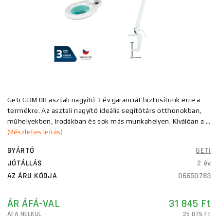
Geti GDM 08 asztali nagyító 3 év garanciát biztosítunk erre a
termékre. Az asztali nagyító ideális segítőtárs otthonokban,
műhelyekben, irodákban és sok más munkahelyen. Kiválóan a ...
(Részletes leírás)
GYÁRTÓ
GETI
JÓTÁLLÁS
2 év
AZ ÁRU KÓDJA
06650783
ÁR ÁFÁ-VAL
31 845 Ft
ÁFA NÉLKÜL
25 075 Ft