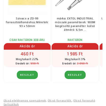
Szivacs a ZD-99
márka: EXTOL INDUSTRIAL
Uni
forrasztóállomáshoz.Méretek:
műszaki paraméterek: 900M
93 x 50mm
kiegészítő paraméter: külső
átmérő: 6,5m ...
CSAK RAKTÁRON 3DB ÁRU
RAKTÁRON
UT
Akciós ár
Akciós ár
460 Ft
1 985 Ft
Megtakarít 22%
Megtakarít 3%
590 Ft
2 050 Ft
Eredeti ár:
Eredeti ár:
RÉSZLET
RÉSZLET
Olcsó elektromos szerszámok
,
Olcsó forrasztók
,
Olcsó forrasztó
tartozékok