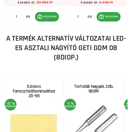
83 865 Ft
6 035 Ft
Eredeti ár:
Eredeti ár:
db
db
MEGVENNI
MEGVENNI
A TERMÉK ALTERNATÍV VÁLTOZATAI LED-
ES ASZTALI NAGYÍTÓ GETI GDM 08
(8DIOP.)
Szivacs
Tartalék hegyek, 2db,
forrasztóállomásokhoz
900M
ZD-99
-22 %
-3 %
-25
KEDVEZMÉNY
KEDVEZMÉNY
KEDV