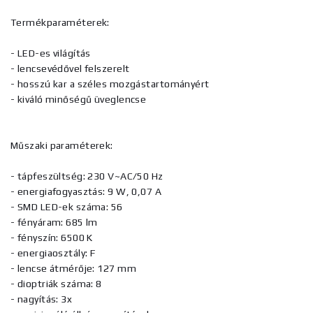
Termékparaméterek:
- LED-es világítás
- lencsevédővel felszerelt
- hosszú kar a széles mozgástartományért
- kiváló minőségű üveglencse
Műszaki paraméterek:
- tápfeszültség: 230 V~AC/50 Hz
- energiafogyasztás: 9 W, 0,07 A
- SMD LED-ek száma: 56
- fényáram: 685 lm
- fényszín: 6500 K
- energiaosztály: F
- lencse átmérője: 127 mm
- dioptriák száma: 8
- nagyítás: 3x