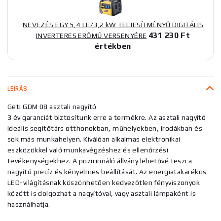
NEVEZÉS EGY 5,4 LE/3,2 kW TELJESÍTMÉNYŰ DIGITÁLIS
431 230 Ft
INVERTERES ERŐMŰ VERSENYÉRE
értékben
LEÍRÁS
Geti GDM 08 asztali nagyító
3 év garanciát biztosítunk erre a termékre. Az asztali nagyító
ideális segítőtárs otthonokban, műhelyekben, irodákban és
sok más munkahelyen. Kiválóan alkalmas elektronikai
eszközökkel való munkavégzéshez és ellenőrzési
tevékenységekhez. A pozicionáló állvány lehetővé teszi a
nagyító precíz és kényelmes beállítását. Az energiatakarékos
LED-világításnak köszönhetően kedvezőtlen fényviszonyok
között is dolgozhat a nagyítóval, vagy asztali lámpaként is
használhatja.