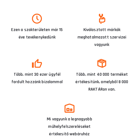
Ezen a szakterületen már 15
Kiválasztott márkák
éve tevékenykedünk
meghatalmazott szervizei
vagyunk
Több, mint 30 ezer ügyfél
Több, mint 40 000 terméket
fordult hozzánk bizalommal
értékesítünk, amelyből 8 000
RAKTÁRon van.
Mi vagyunk a legnagyobb
műhelyfelszereléseket
értékesítő webáruház