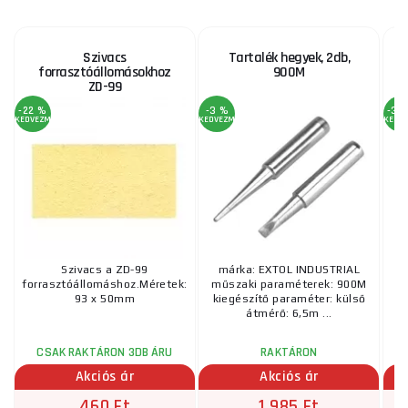
Szivacs
Tartalék hegyek, 2db,
forrasztóállomásokhoz
900M
ZD-99
-22 %
-3 %
-37
KEDVEZMÉNY
KEDVEZMÉNY
KEDV
Szivacs a ZD-99
márka: EXTOL INDUSTRIAL
forrasztóállomáshoz.Méretek:
műszaki paraméterek: 900M
Ki
93 x 50mm
kiegészítő paraméter: külső
átmérő: 6,5m ...
CSAK RAKTÁRON 3DB ÁRU
RAKTÁRON
Akciós ár
Akciós ár
460 Ft
1 985 Ft