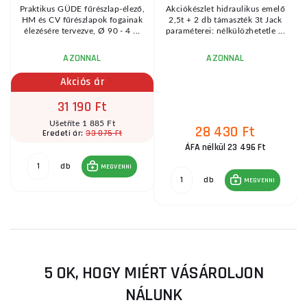
Praktikus GÜDE fűrészlap-élező,
Akciókészlet hidraulikus emelő
HM és CV fűrészlapok fogainak
2,5t + 2 db támaszték 3t Jack
élezésére tervezve, Ø 90 - 4 ...
paraméterei: nélkülözhetetle ...
AZONNAL
AZONNAL
Akciós ár
31 190 Ft
Ušetříte 1 885 Ft
28 430 Ft
33 075 Ft
Eredeti ár:
ÁFA nélkül 23 496 Ft
db
MEGVENNI
db
MEGVENNI
5 OK, HOGY MIÉRT VÁSÁROLJON
NÁLUNK