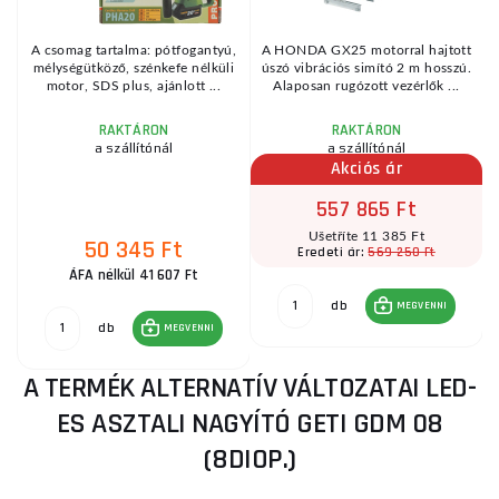
A csomag tartalma: pótfogantyú,
A HONDA GX25 motorral hajtott
,
mélységütköző, szénkefe nélküli
úszó vibrációs simító 2 m hosszú.
.
motor, SDS plus, ajánlott ...
Alaposan rugózott vezérlők ...
RAKTÁRON
RAKTÁRON
a szállítónál
a szállítónál
Akciós ár
557 865 Ft
Ušetříte 11 385 Ft
50 345 Ft
569 250 Ft
Eredeti ár:
ÁFA nélkül 41 607 Ft
db
MEGVENNI
db
MEGVENNI
A TERMÉK ALTERNATÍV VÁLTOZATAI LED-
ES ASZTALI NAGYÍTÓ GETI GDM 08
(8DIOP.)