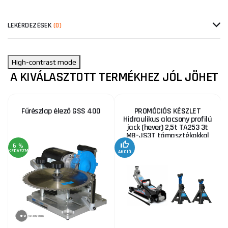
LEKÉRDEZÉSEK
(0)
High-contrast mode
A KIVÁLASZTOTT TERMÉKHEZ JÓL JÖHET
Fűrészlap élező GSS 400
PROMÓCIÓS KÉSZLET
Hidraulikus alacsony profilú
jack (hever) 2,5t TA253 3t
MB-JS3T támasztékokkal
6 %
KEDVEZMÉNY
AKCIÓ
A
KE