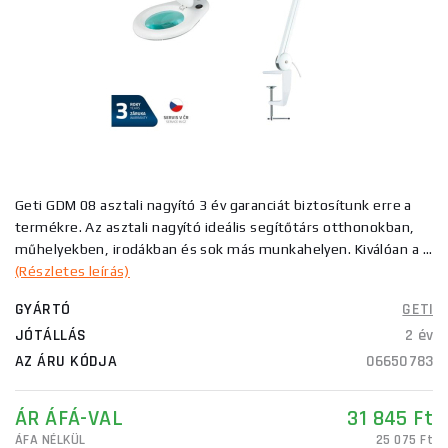
Geti GDM 08 asztali nagyító 3 év garanciát biztosítunk erre a
termékre. Az asztali nagyító ideális segítőtárs otthonokban,
műhelyekben, irodákban és sok más munkahelyen. Kiválóan a ...
(Részletes leírás)
GYÁRTÓ
GETI
JÓTÁLLÁS
2 év
AZ ÁRU KÓDJA
06650783
ÁR ÁFÁ-VAL
31 845 Ft
ÁFA NÉLKÜL
25 075 Ft