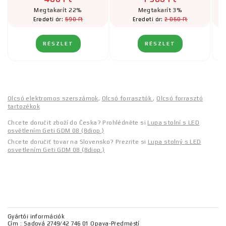
Megtakarít 22%
Megtakarít 3%
590 Ft
2 050 Ft
Eredeti ár:
Eredeti ár:
RÉSZLET
RÉSZLET
Olcsó elektromos szerszámok
,
Olcsó forrasztók
,
Olcsó forrasztó
tartozékok
Chcete doručit zboží do Česka? Prohlédněte si
Lupa stolní s LED
osvětlením Geti GDM 08 (8diop.)
Chcete doručiť tovar na Slovensko? Prezrite si
Lupa stolný s LED
osvetlením Geti GDM 08 (8diop.)
Gyártói információk
Cím : Sadová 2749/42 746 01 Opava-Předměstí