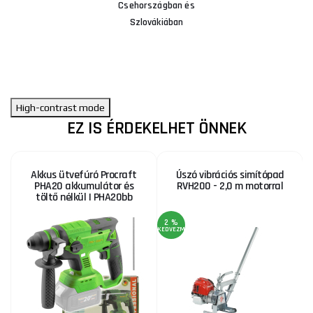
Csehországban és
Szlovákiában
High-contrast mode
EZ IS ÉRDEKELHET ÖNNEK
Akkus ütvefúró Procraft
Úszó vibrációs simítópad
PHA20 akkumulátor és
RVH200 - 2,0 m motorral
töltő nélkül | PHA20bb
2 %
KEDVEZMÉNY