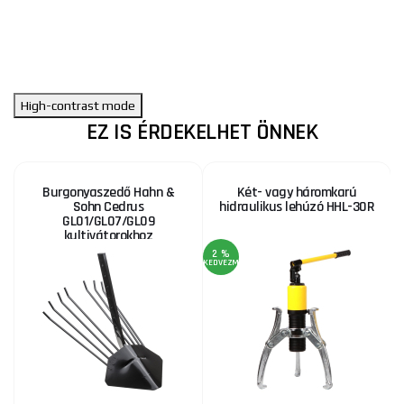
High-contrast mode
EZ IS ÉRDEKELHET ÖNNEK
Burgonyaszedő Hahn &
Két- vagy háromkarú
Sohn Cedrus
hidraulikus lehúzó HHL-30R
GL01/GL07/GL09
kultivátorokhoz
2 %
KEDVEZMÉNY