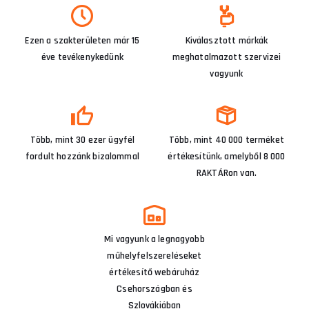
Ezen a szakterületen már 15
Kiválasztott márkák
éve tevékenykedünk
meghatalmazott szervizei
vagyunk
Több, mint 30 ezer ügyfél
Több, mint 40 000 terméket
fordult hozzánk bizalommal
értékesítünk, amelyből 8 000
RAKTÁRon van.
Mi vagyunk a legnagyobb
műhelyfelszereléseket
értékesítő webáruház
Csehországban és
Szlovákiában