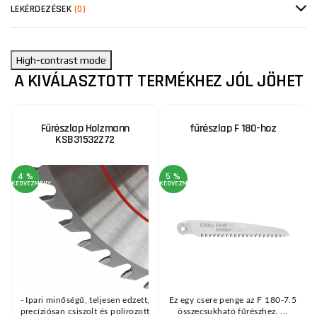
LEKÉRDEZÉSEK
(0)
High-contrast mode
A KIVÁLASZTOTT TERMÉKHEZ JÓL JÖHET
Fűrészlap Holzmann
fűrészlap F 180-hoz
KSB31532Z72
4 %
5 %
KEDVEZMÉNY
KEDVEZMÉNY
KE
a
- Ipari minőségű, teljesen edzett,
Ez egy csere penge az F 180-7.5
y
precíziósan csiszolt és polírozott
összecsukható fűrészhez. ...