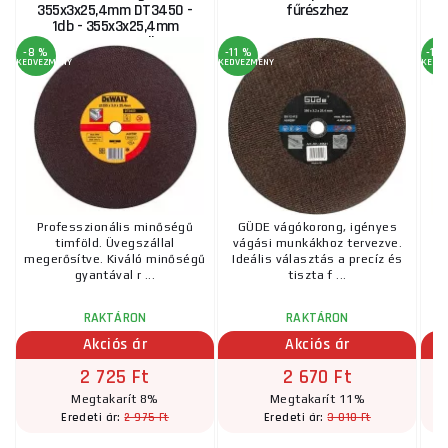
355x3x25,4mm DT3450 -
fűrészhez
1db - 355x3x25,4mm
DT3450 - 1 db
-8 %
-11 %
-15
KEDVEZMÉNY
KEDVEZMÉNY
KEDV
Professzionális minőségű
GÜDE vágókorong, igényes
timföld. Üvegszállal
vágási munkákhoz tervezve.
megerősítve. Kiváló minőségű
Ideális választás a precíz és
Be
gyantával r ...
tiszta f ...
RAKTÁRON
RAKTÁRON
Akciós ár
Akciós ár
2 725 Ft
2 670 Ft
Megtakarít 8%
Megtakarít 11%
2 975 Ft
3 010 Ft
Eredeti ár:
Eredeti ár: