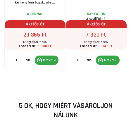
keményfém fogak, ide ...
AZONNAL
RAKTÁRON
a szállítónál
Akciós ár
Akciós ár
20 355 Ft
7 930 Ft
Megtakarít 4%
Megtakarít 5%
21 130 Ft
8 345 Ft
Eredeti ár:
Eredeti ár:
db
db
MEGVENNI
MEGVENNI
5 OK, HOGY MIÉRT VÁSÁROLJON
NÁLUNK