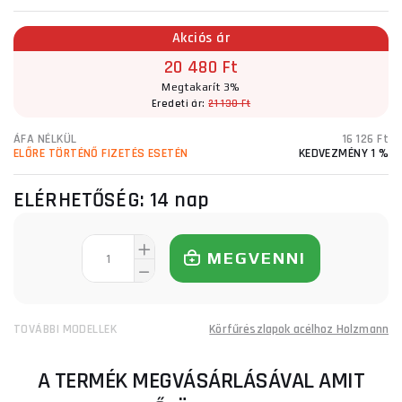
Akciós ár
20 480 Ft
Megtakarít 3%
Eredeti ár:
21 130 Ft
ÁFA NÉLKÜL
16 126 Ft
ELŐRE TÖRTÉNŐ FIZETÉS ESETÉN
KEDVEZMÉNY 1 %
ELÉRHETŐSÉG:
14 nap
MEGVENNI
TOVÁBBI MODELLEK
Körfűrészlapok acélhoz Holzmann
A TERMÉK MEGVÁSÁRLÁSÁVAL AMIT