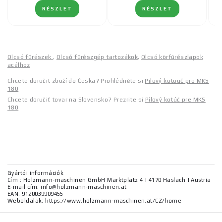
RÉSZLET
RÉSZLET
Olcsó fűrészek
,
Olcsó fűrészgép tartozékok
,
Olcsó körfűrészlapok
acélhoz
Chcete doručit zboží do Česka? Prohlédněte si
Pilový kotouč pro MKS
180
Chcete doručiť tovar na Slovensko? Prezrite si
Pílový kotúč pre MKS
180
Gyártói információk
Cím : Holzmann-maschinen GmbH Marktplatz 4 | 4170 Haslach | Austria
E-mail cím: info@holzmann-maschinen.at
EAN: 9120039909455
Weboldalak: https://www.holzmann-maschinen.at/CZ/home