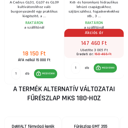
l
A Cedrus GL01, GL07 és GL09
Két- és háromkarú hidraulikus
kultivátorokhoz való
lehúzó csapágyakhoz,
..
burgonyaszedő egy praktikus
szíjtárcsákhoz, fogaskerekekhez
kiegészítő, a ...
stb., 3 ...
RAKTÁRON
RAKTÁRON
a szállítónál
a szállítónál
Akciós ár
147 460 Ft
Ušetříte 3 005 Ft
18 150 Ft
150 465 Ft
Eredeti ár:
ÁFA nélkül 15 000 Ft
db
MEGVENNI
db
MEGVENNI
A TERMÉK ALTERNATÍV VÁLTOZATAI
FŰRÉSZLAP MKS 180-HOZ
DeWALT fémvágó kerék
Fűrészlap GMT 355