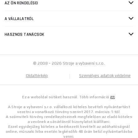
AZ ÖN RENDELÉSEI
A VÁLLALATRÓL
HASZNOS TANÁCSOK
© 2008 - 2026 Stroje a vybavení s.r.o.
Oldaltérkép
Személyes adatok védelme
Ez a weboldal sütiket használ. Több információ
itt
.
A Stroje a vybavení s.r.o. vállalkozó köteles bevételi nyilvántartást
vezetni a vonatkozó törvény szerint 2017. március 1-től.
A számviteli törvény rendelkezéseinek megfelelően az eladó köteles
a vevőnek a vásárlásról bizonylatot kiállítani.
Ezzel egyidejűleg köteles a beérkezett bevételt az adóhatóságnál
online, műszaki hiba esetén legkésőbb 48 órán belül nyilvántartásba
venni.