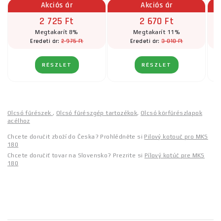
Akciós ár
Akciós ár
2 725 Ft
2 670 Ft
Megtakarít 8%
Megtakarít 11%
2 975 Ft
3 010 Ft
Eredeti ár:
Eredeti ár:
RÉSZLET
RÉSZLET
Olcsó fűrészek
,
Olcsó fűrészgép tartozékok
,
Olcsó körfűrészlapok
acélhoz
Chcete doručit zboží do Česka? Prohlédněte si
Pilový kotouč pro MKS
180
Chcete doručiť tovar na Slovensko? Prezrite si
Pílový kotúč pre MKS
180