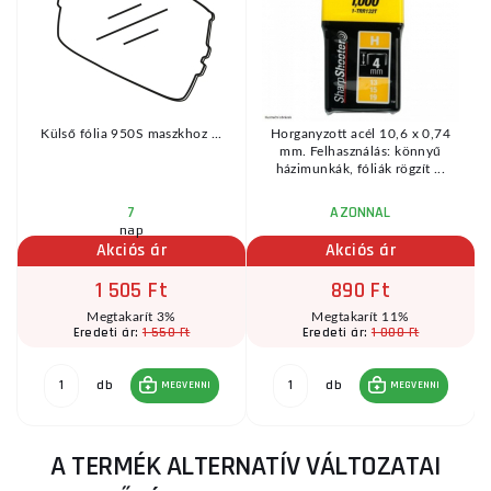
Külső fólia 950S maszkhoz ...
Horganyzott acél 10,6 x 0,74
mm. Felhasználás: könnyű
házimunkák, fóliák rögzít ...
7
AZONNAL
nap
Akciós ár
Akciós ár
1 505 Ft
890 Ft
Megtakarít 3%
Megtakarít 11%
1 550 Ft
1 000 Ft
Eredeti ár:
Eredeti ár:
db
db
MEGVENNI
MEGVENNI
A TERMÉK ALTERNATÍV VÁLTOZATAI