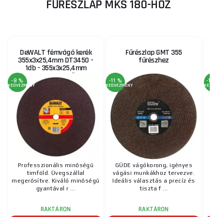
FŰRÉSZLAP MKS 180-HOZ
DeWALT fémvágó kerék
Fűrészlap GMT 355
355x3x25,4mm DT3450 -
fűrészhez
1db - 355x3x25,4mm
DT3450 - 1 db
-8 %
-11 %
-15
KEDVEZMÉNY
KEDVEZMÉNY
KEDV
Professzionális minőségű
GÜDE vágókorong, igényes
timföld. Üvegszállal
vágási munkákhoz tervezve.
megerősítve. Kiváló minőségű
Ideális választás a precíz és
Be
gyantával r ...
tiszta f ...
RAKTÁRON
RAKTÁRON