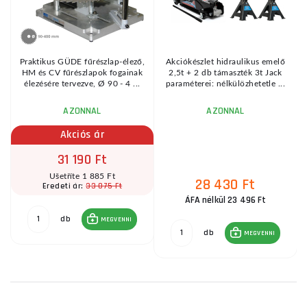
Praktikus GÜDE fűrészlap-élező,
Akciókészlet hidraulikus emelő
HM és CV fűrészlapok fogainak
2,5t + 2 db támaszték 3t Jack
élezésére tervezve, Ø 90 - 4 ...
paraméterei: nélkülözhetetle ...
AZONNAL
AZONNAL
Akciós ár
31 190 Ft
Ušetříte 1 885 Ft
28 430 Ft
33 075 Ft
Eredeti ár:
ÁFA nélkül 23 496 Ft
db
MEGVENNI
db
MEGVENNI