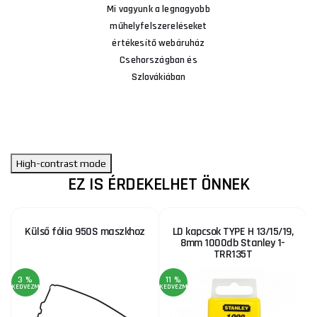
Mi vagyunk a legnagyobb
műhelyfelszereléseket
értékesítő webáruház
Csehországban és
Szlovákiában
High-contrast mode
EZ IS ÉRDEKELHET ÖNNEK
Külső fólia 950S maszkhoz
LD kapcsok TYPE H 13/15/19,
8mm 1000db Stanley 1-
TRR135T
3 %
11 %
KEDVEZMÉNY
KEDVEZMÉNY
KE