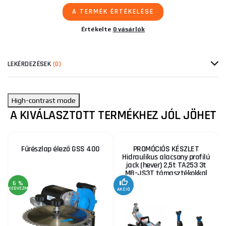
A TERMÉK ÉRTÉKELÉSE
Értékelte
0 vásárlók
LEKÉRDEZÉSEK
(0)
High-contrast mode
A KIVÁLASZTOTT TERMÉKHEZ JÓL JÖHET
Fűrészlap élező GSS 400
PROMÓCIÓS KÉSZLET
Hidraulikus alacsony profilú
jack (hever) 2,5t TA253 3t
MB-JS3T támasztékokkal
6 %
KEDVEZMÉNY
AKCIÓ
A
KE