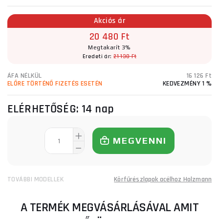
Akciós ár
20 480 Ft
Megtakarít 3%
Eredeti ár:
21 130 Ft
ÁFA NÉLKÜL
16 126 Ft
ELŐRE TÖRTÉNŐ FIZETÉS ESETÉN
KEDVEZMÉNY 1 %
ELÉRHETŐSÉG:
14 nap
MEGVENNI
TOVÁBBI MODELLEK
Körfűrészlapok acélhoz Holzmann
A TERMÉK MEGVÁSÁRLÁSÁVAL AMIT