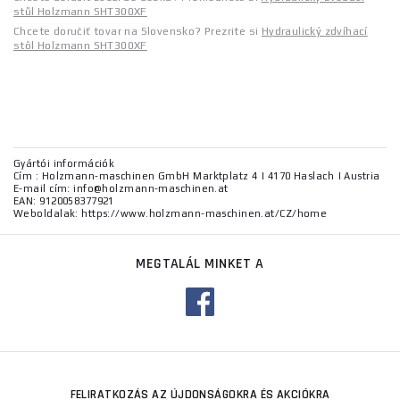
stůl Holzmann SHT300XF
Chcete doručiť tovar na Slovensko? Prezrite si
Hydraulický zdvíhací
stôl Holzmann SHT300XF
Gyártói információk
Cím : Holzmann-maschinen GmbH Marktplatz 4 | 4170 Haslach | Austria
E-mail cím: info@holzmann-maschinen.at
EAN: 9120058377921
Weboldalak: https://www.holzmann-maschinen.at/CZ/home
MEGTALÁL MINKET A
FELIRATKOZÁS AZ ÚJDONSÁGOKRA ÉS AKCIÓKRA