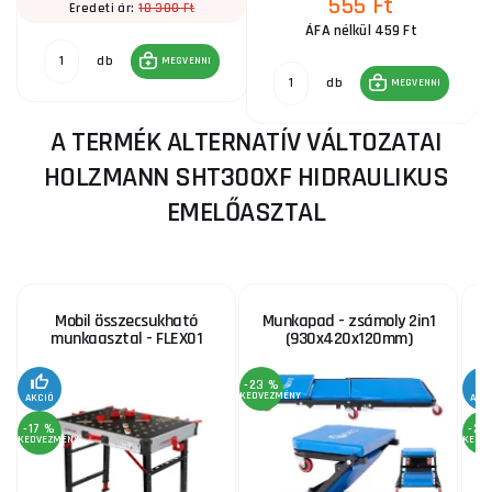
555 Ft
18 300 Ft
Eredeti ár:
ÁFA nélkül 459 Ft
db
MEGVENNI
db
MEGVENNI
A TERMÉK ALTERNATÍV VÁLTOZATAI
HOLZMANN SHT300XF HIDRAULIKUS
EMELŐASZTAL
Mobil összecsukható
Munkapad - zsámoly 2in1
munkaasztal - FLEX01
(930x420x120mm)
-23 %
KEDVEZMÉNY
AKCIÓ
AKC
-17 %
-21
KEDVEZMÉNY
KEDV