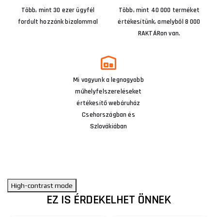
Több, mint 30 ezer ügyfél
Több, mint 40 000 terméket
fordult hozzánk bizalommal
értékesítünk, amelyből 8 000
RAKTÁRon van.
Mi vagyunk a legnagyobb
műhelyfelszereléseket
értékesítő webáruház
Csehországban és
Szlovákiában
High-contrast mode
EZ IS ÉRDEKELHET ÖNNEK