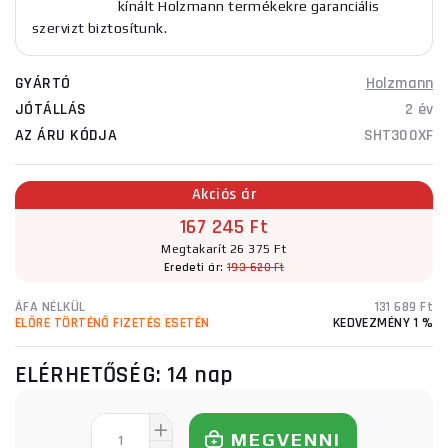
kínált Holzmann termékekre garanciális
szervizt biztosítunk.
GYÁRTÓ
Holzmann
JÓTÁLLÁS
2 év
AZ ÁRU KÓDJA
SHT300XF
Akciós ár
167 245 Ft
Megtakarít 26 375 Ft
Eredeti ár:
193 620 Ft
ÁFA NÉLKÜL
131 689 Ft
ELŐRE TÖRTÉNŐ FIZETÉS ESETÉN
KEDVEZMÉNY 1 %
ELÉRHETŐSÉG:
14 nap
MEGVENNI