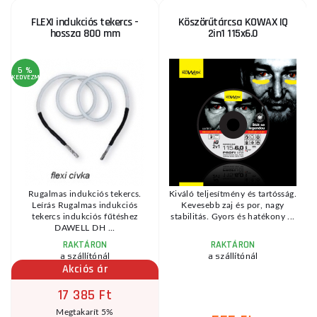
FLEXI indukciós tekercs -
Köszörűtárcsa KOWAX IQ
hossza 800 mm
2in1 115x6.0
5 %
KEDVEZMÉNY
KE
Rugalmas indukciós tekercs.
Kiváló teljesítmény és tartósság.
Leírás Rugalmas indukciós
Kevesebb zaj és por, nagy
o
tekercs indukciós fűtéshez
stabilitás. Gyors és hatékony ...
DAWELL DH ...
RAKTÁRON
RAKTÁRON
a szállítónál
a szállítónál
Akciós ár
17 385 Ft
Megtakarít 5%