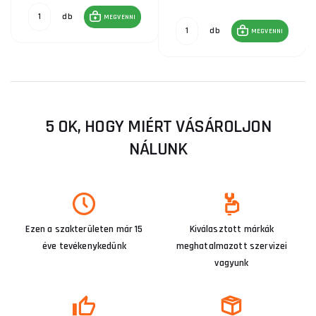
db
MEGVENNI
db
MEGVENNI
5 OK, HOGY MIÉRT VÁSÁROLJON
NÁLUNK
Ezen a szakterületen már 15
Kiválasztott márkák
éve tevékenykedünk
meghatalmazott szervizei
vagyunk