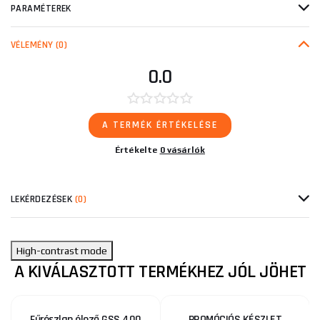
PARAMÉTEREK
VÉLEMÉNY
(0)
0.0
A TERMÉK ÉRTÉKELÉSE
Értékelte
0 vásárlók
LEKÉRDEZÉSEK
(0)
High-contrast mode
A KIVÁLASZTOTT TERMÉKHEZ JÓL JÖHET
Fűrészlap élező GSS 400
PROMÓCIÓS KÉSZLET