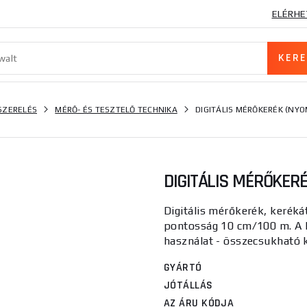
ELÉRHE
SZERELÉS
MÉRŐ- ÉS TESZTELŐ TECHNIKA
DIGITÁLIS MÉRŐKERÉK (NY
DIGITÁLIS MÉRŐKER
Digitális mérőkerék, kerék
pontosság 10 cm/100 m. A ki
használat - összecsukható ki
GYÁRTÓ
JÓTÁLLÁS
AZ ÁRU KÓDJA