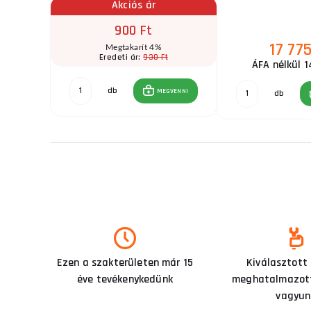
Akciós ár
900 Ft
17 775
t
Megtakarít 4%
Ft
930 Ft
Eredeti ár:
ÁFA nélkül 1
db
GVENNI
MEGVENNI
db
Ezen a szakterületen már 15
Kiválasztott
éve tevékenykedünk
meghatalmazott
vagyun