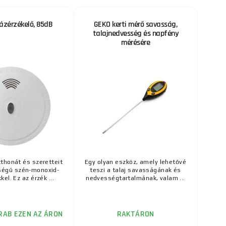
ázérzékelő, 85dB
GEKO kerti mérő savasság,
talajnedvesség és napfény
mérésére
thonát és szeretteit
Egy olyan eszköz, amely lehetővé
ségű szén-monoxid-
teszi a talaj savasságának és
el. Ez az érzék ...
nedvességtartalmának, valam ...
RAB EZEN AZ ÁRON
RAKTÁRON