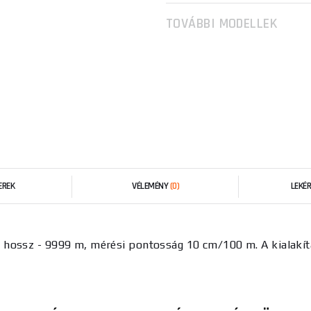
TOVÁBBI MODELLEK
EREK
VÉLEMÉNY
(0)
LEKÉ
hossz - 9999 m, mérési pontosság 10 cm/100 m. A kialakítás