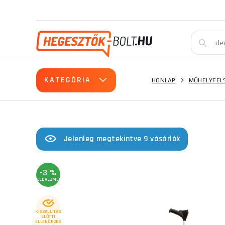
KATEGÓRIA
HONLAP
MŰHELYFEL
Jelenleg megtekintve 9 vásárlók
-3 %
KEDVEZMÉNY
KISZÁLLÍTÁS
ELŐTTI
ELLENŐRZÉS