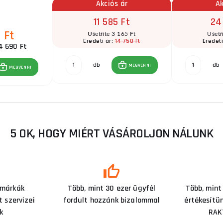
Akciós ár
Ak
11 585 Ft
24
 Ft
Ušetříte 3 165 Ft
Ušetř
14 750 Ft
Eredeti ár:
Eredeti
4 690 Ft
db
db
MEGVENNI
MEGVENNI
5 OK, HOGY MIÉRT VÁSÁROLJON NÁLUNK
 márkák
Több, mint 30 ezer ügyfél
Több, mint
 szervizei
fordult hozzánk bizalommal
értékesítü
k
RAK