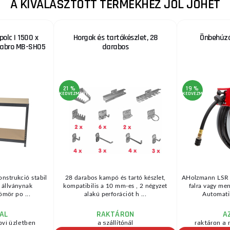
A KIVÁLASZTOTT TERMÉKHEZ JÓL JÖHET
olc | 1500 x
Horgok és tartókészlet, 28
Önbehúzó
abro MB-SH05
darabos
21 %
19 %
KEDVEZMÉNY
KEDVEZMÉNY
onstrukció stabil
28 darabos kampó és tartó készlet,
AHolzmann LSR 
m állványnak
kompatibilis a 10 mm-es , 2 négyzet
falra vagy men
mör po ...
alakú perforációt h ...
Automatik
AL
RAKTÁRON
A
ovi üzletben
a szállítónál
raktáron a 