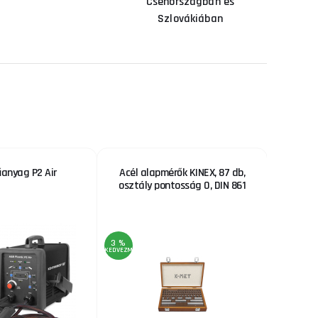
Csehországban és
Szlovákiában
anyag P2 Air
Acél alapmérők KINEX, 87 db,
Összec
osztály pontosság 0, DIN 861
3 %
3 %
KEDVEZMÉNY
KEDVEZMÉNY