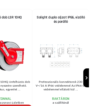
 dob LSR 10HQ
Solight dupla aljzat IP66, vízálló
Polcta
és porálló
polc 
M
10HQ önfelhúzós dob
Professzionális konnektorok 230
Robusztus 
nyezetre szerelhető.
V~/16 A IP66 védelemmel Az IP66-os
felép
us, egyenlet ...
védelemmel ellátott kül ...
kösz
ZONNAL
RAKTÁRON
rozsnovi üzletben
a szállítónál