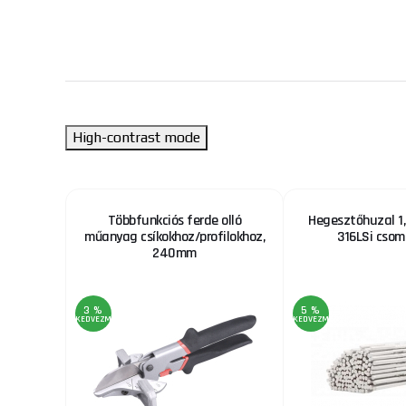
High-contrast mode
őszalag
Többfunkciós ferde olló
Hegesztőhuzal 1
műanyag csíkokhoz/profilokhoz,
316LSi csom
240mm
3 %
5 %
KEDVEZMÉNY
KEDVEZMÉNY