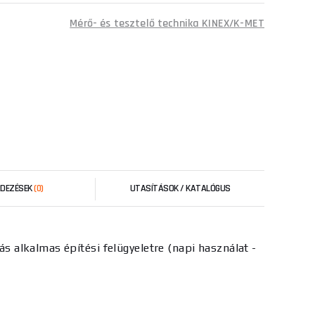
Mérő- és tesztelő technika KINEX/K-MET
RDEZÉSEK
(0)
UTASÍTÁSOK / KATALÓGUS
 alkalmas építési felügyeletre (napi használat -