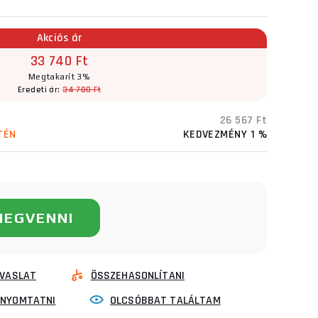
Akciós ár
33 740 Ft
Megtakarít 3%
Eredeti ár:
34 780 Ft
26 567 Ft
TÉN
KEDVEZMÉNY 1 %
MEGVENNI
VASLAT
ÖSSZEHASONLÍTANI
INYOMTATNI
OLCSÓBBAT TALÁLTAM