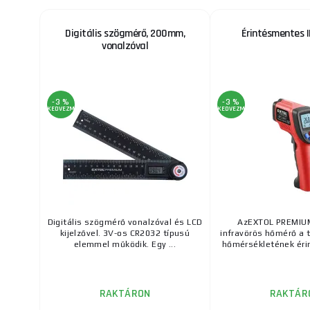
Digitális szögmérő, 200mm,
Érintésmentes 
vonalzóval
-3 %
-3 %
KEDVEZMÉNY
KEDVEZMÉNY
Digitális szögmérő vonalzóval és LCD
AzEXTOL PREMIU
kijelzővel. 3V-os CR2032 típusú
infravörös hőmérő a t
elemmel működik. Egy ...
hőmérsékletének éri
RAKTÁRON
RAKTÁR