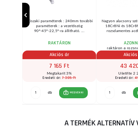
tosság ...
műszaki paraméterek : 240mm további
Nagyon alacsony szé
paraméterek : a vezetőszög
18Cr8Ni és 18Cr8
90°-45°-22,5°-ra állítható. ...
rozsdamentes acél
RAKTÁRON
AZONN
zletben
raktáron a rozsn
Akciós ár
Akciós
7 165 Ft
43 420
Megtakarít 3%
Ušetříte 2 
Ft
7 385 Ft
4
Eredeti ár:
Eredeti ár:
db
db
GVENNI
MEGVENNI
A TERMÉK ALTERNATÍV 