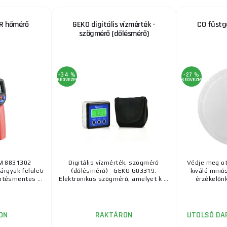
IR hőmérő
GEKO digitális vízmérték -
CO füstg
szögmérő (dőlésmérő)
-34 %
-27 %
KEDVEZMÉNY
KEDVEZMÉNY
M 8831302
Digitális vízmérték, szögmérő
Védje meg ot
árgyak felületi
(dőlésmérő) - GEKO G03319.
kiváló minő
ntésmentes ...
Elektronikus szögmérő, amelyet k ...
érzékelőnkk
ON
RAKTÁRON
UTOLSÓ DA