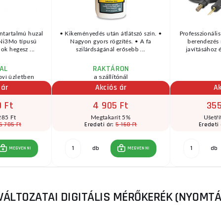
ntartalmú huzal
• Kikeményedés után átlátszó szín. •
Professzionáli
Ni3Mo típusú
Nagyon gyors rögzítés. • A fa
berendezés
ok hegesz ...
szilárdságánál erősebb ...
javításához 
AL
RAKTÁRON
ovi üzletben
a szállítónál
 ár
Akciós ár
Ak
 Ft
4 905 Ft
355
285 Ft
Megtakarít 5%
Ušetří
5 705 Ft
5 160 Ft
Eredeti ár:
Eredeti
db
db
MEGVENNI
MEGVENNI
VÁLTOZATAI DIGITÁLIS MÉRŐKERÉK (NYOMT