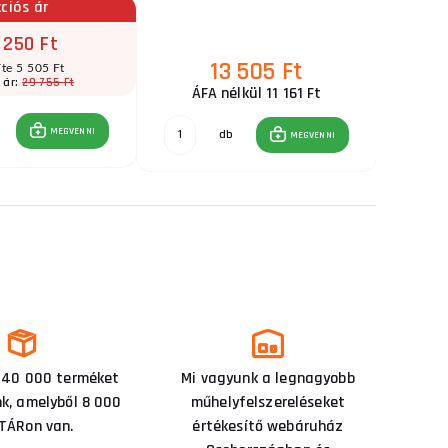
ciós ár
 250 Ft
13 505 Ft
íte 5 505 Ft
29 755 Ft
 ár:
ÁFA nélkül 11 161 Ft
ÁF
MEGVENNI
db
MEGVENNI
 40 000 terméket
Mi vagyunk a legnagyobb
nk, amelyből 8 000
műhelyfelszereléseket
TÁRon van.
értékesítő webáruház