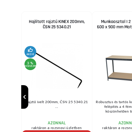
 10 m
Hajlított rajztű KINEX 200mm,
Munkaasztal | 2 p
ČSN 25 5340.21
600 x 900 mm Mat
AKCIÓ
3 %
KEDVEZMÉNY
 húzására
Rajztű ívelt 200mm, ČSN 25 5340.21
Robusztus és tartós k
mális
...
felépítés a 4 fé
. Ki ...
köszönhetően tö
AZONNAL
AZONN
raktáron a rozsnovi üzletben
raktáron a rozsn