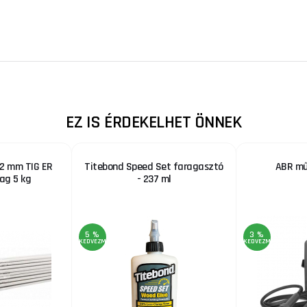
EZ IS ÉRDEKELHET ÖNNEK
,2 mm TIG ER
Titebond Speed Set faragasztó
ABR mű
ag 5 kg
- 237 ml
5 %
3 %
KEDVEZMÉNY
KEDVEZMÉNY