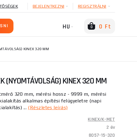
TŐSÉGEK
BEJELENTKEZNI
REGISZTRÁLNI
HU
0 Ft
0
OMTÁVOLSÁG) KINEX 320 MM
ÉK (NYOMTÁVOLSÁG) KINEX 320 MM
átmérő 320 mm, mérési hossz - 9999 m, mérési
alakítás alkalmas építési felügyeletre (napi
alakítás) ...
(Részletes leírás)
KINEX/K-MET
2 év
8057-15-320