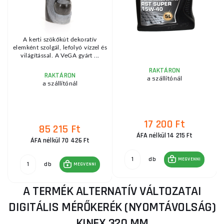
A kerti szökőkút dekoratív
T
elemként szolgál, lefolyó vízzel és
világítással. A VeGA gyárt ...
RAKTÁRON
RAKTÁRON
a szállítónál
a szállítónál
17 200 Ft
85 215 Ft
ÁFA nélkül 14 215 Ft
ÁFA nélkül 70 426 Ft
db
MEGVENNI
db
MEGVENNI
A TERMÉK ALTERNATÍV VÁLTOZATAI
DIGITÁLIS MÉRŐKERÉK (NYOMTÁVOLSÁG)
KINEX 320 MM