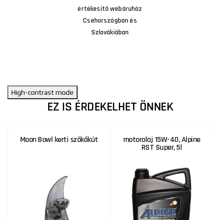
értékesítő webáruház
Csehországban és
Szlovákiában
High-contrast mode
EZ IS ÉRDEKELHET ÖNNEK
Moon Bowl kerti szökőkút
motorolaj 15W-40, Alpine
RST Super, 5l
KE