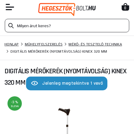
0
HONLAP
MŰHELYFELSZERELÉS
MÉRŐ- ÉS TESZTELŐ TECHNIKA
DIGITÁLIS MÉRŐKERÉK (NYOMTÁVOLSÁG) KINEX 320 MM
DIGITÁLIS MÉRŐKERÉK (NYOMTÁVOLSÁG) KINEX
320 MM
Jelenleg megtekintve 1 vevő
-3 %
SLEVA