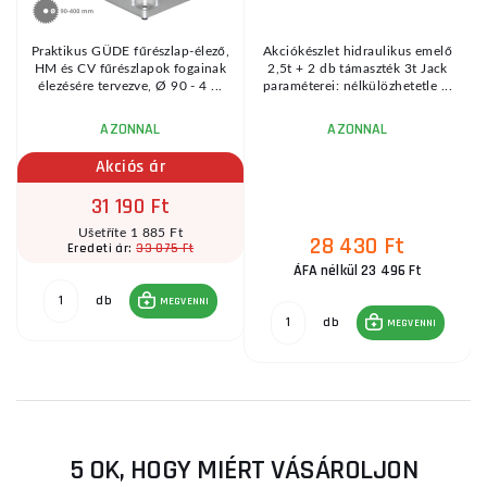
Praktikus GÜDE fűrészlap-élező,
Akciókészlet hidraulikus emelő
HM és CV fűrészlapok fogainak
2,5t + 2 db támaszték 3t Jack
élezésére tervezve, Ø 90 - 4 ...
paraméterei: nélkülözhetetle ...
AZONNAL
AZONNAL
Akciós ár
31 190 Ft
Ušetříte 1 885 Ft
28 430 Ft
33 075 Ft
Eredeti ár:
ÁFA nélkül 23 496 Ft
db
MEGVENNI
db
MEGVENNI
5 OK, HOGY MIÉRT VÁSÁROLJON