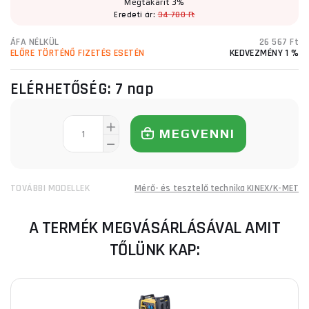
Megtakarít 3%
Eredeti ár:
34 780 Ft
ÁFA NÉLKÜL
26 567 Ft
ELŐRE TÖRTÉNŐ FIZETÉS ESETÉN
KEDVEZMÉNY 1 %
ELÉRHETŐSÉG:
7 nap
MEGVENNI
TOVÁBBI MODELLEK
Mérő- és tesztelő technika KINEX/K-MET
A TERMÉK MEGVÁSÁRLÁSÁVAL AMIT
TŐLÜNK KAP: