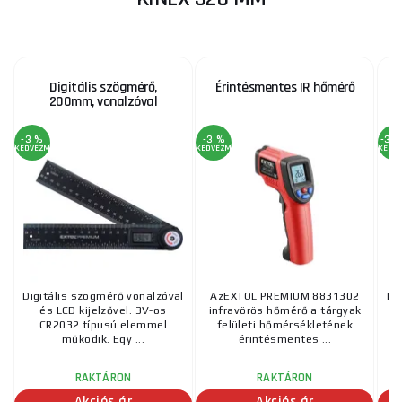
Digitális szögmérő,
Érintésmentes IR hőmérő
G
200mm, vonalzóval
-3 %
-3 %
-34
KEDVEZMÉNY
KEDVEZMÉNY
KEDV
Digitális szögmérő vonalzóval
AzEXTOL PREMIUM 8831302
Di
és LCD kijelzővel. 3V-os
infravörös hőmérő a tárgyak
(
CR2032 típusú elemmel
felületi hőmérsékletének
működik. Egy ...
érintésmentes ...
RAKTÁRON
RAKTÁRON
Akciós ár
Akciós ár