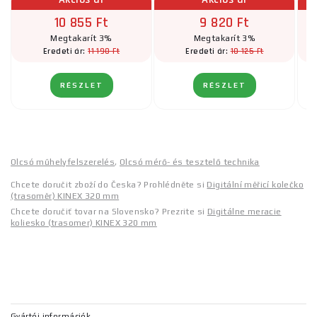
10 855 Ft
9 820 Ft
Megtakarít 3%
Megtakarít 3%
11 190 Ft
10 125 Ft
Eredeti ár:
Eredeti ár:
RÉSZLET
RÉSZLET
Olcsó műhelyfelszerelés
,
Olcsó mérő- és tesztelő technika
Chcete doručit zboží do Česka? Prohlédněte si
Digitální měřicí kolečko
(trasoměr) KINEX 320 mm
Chcete doručiť tovar na Slovensko? Prezrite si
Digitálne meracie
koliesko (trasomer) KINEX 320 mm
Gyártói információk