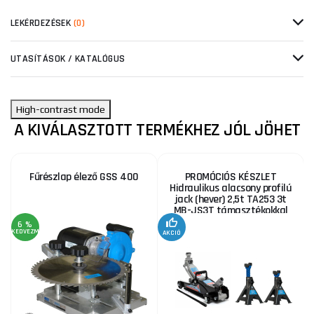
LEKÉRDEZÉSEK
(0)
UTASÍTÁSOK / KATALÓGUS
High-contrast mode
A KIVÁLASZTOTT TERMÉKHEZ JÓL JÖHET
Fűrészlap élező GSS 400
PROMÓCIÓS KÉSZLET
Hidraulikus alacsony profilú
jack (hever) 2,5t TA253 3t
MB-JS3T támasztékokkal
6 %
KEDVEZMÉNY
AKCIÓ
A
KE