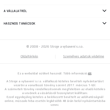
A VÁLLALATRÓL
HASZNOS TANÁCSOK
© 2008 - 2026 Stroje a vybavení s.r.o.
Oldaltérkép
Személyes adatok védelme
Ez a weboldal sütiket használ. Több információ
itt
.
A Stroje a vybavení s.r.o. vállalkozó köteles bevételi nyilvántartást
vezetni a vonatkozó törvény szerint 2017. március 1-től.
A számviteli törvény rendelkezéseinek megfelelően az eladó köteles
a vevőnek a vásárlásról bizonylatot kiállítani.
Ezzel egyidejűleg köteles a beérkezett bevételt az adóhatóságnál
online, műszaki hiba esetén legkésőbb 48 órán belül nyilvántartásba
venni.