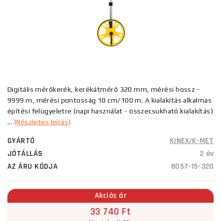
Digitális mérőkerék, kerékátmérő 320 mm, mérési hossz -
9999 m, mérési pontosság 10 cm/100 m. A kialakítás alkalmas
építési felügyeletre (napi használat - összecsukható kialakítás)
...
(Részletes leírás)
GYÁRTÓ
KINEX/K-MET
JÓTÁLLÁS
2 év
AZ ÁRU KÓDJA
8057-15-320
Akciós ár
33 740 Ft