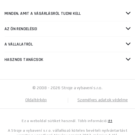
MINDEN, AMIT A VÁSÁRLÁSRÓL TUDNI KELL
AZ ÖN RENDELÉSEI
A VÁLLALATRÓL
HASZNOS TANÁCSOK
© 2008 - 2026 Stroje a vybavení s.r.o.
Oldaltérkép
Személyes adatok védelme
Ez a weboldal sütiket használ. Több információ
itt
.
A Stroje a vybavení s.r.o. vállalkozó köteles bevételi nyilvántartást