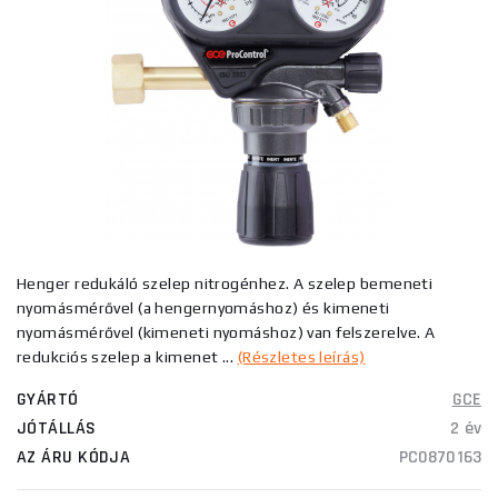
Henger redukáló szelep nitrogénhez. A szelep bemeneti
nyomásmérővel (a hengernyomáshoz) és kimeneti
nyomásmérővel (kimeneti nyomáshoz) van felszerelve. A
redukciós szelep a kimenet ...
(Részletes leírás)
GYÁRTÓ
GCE
JÓTÁLLÁS
2 év
AZ ÁRU KÓDJA
PC0870163