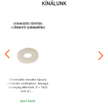
KÍNÁLUNK
Univerzális tömítés
csökkentő szelepekhez
Univerzális minden típusú
redukciós szelephez. Anyaga:
műanyag Méretek: D = 18,0
mm d = ...
RAKTÁRON