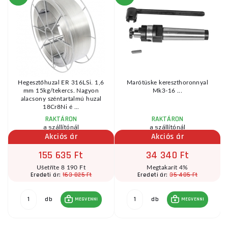
Hegesztőhuzal ER 316LSi. 1,6
Marótüske kereszthoronnyal
mm 15kg/tekercs. Nagyon
Mk3-16 ...
alacsony széntartalmú huzal
18Cr8Ni é ...
RAKTÁRON
RAKTÁRON
a szállítónál
a szállítónál
Akciós ár
Akciós ár
155 635 Ft
34 340 Ft
Ušetříte 8 190 Ft
Megtakarít 4%
163 825 Ft
35 405 Ft
Eredeti ár:
Eredeti ár:
db
db
MEGVENNI
MEGVENNI