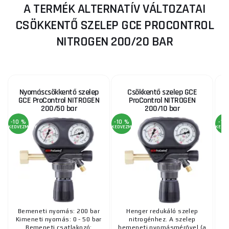
A TERMÉK ALTERNATÍV VÁLTOZATAI
CSÖKKENTŐ SZELEP GCE PROCONTROL
NITROGEN 200/20 BAR
Nyomáscsökkentő szelep
Csökkentő szelep GCE
GCE ProControl NITROGEN
ProControl NITROGEN
200/50 bar
200/10 bar
-10 %
-10 %
-11
KEDVEZMÉNY
KEDVEZMÉNY
KEDV
Bemeneti nyomás: 200 bar
Henger redukáló szelep
Kimeneti nyomás: 0 - 50 bar
nitrogénhez. A szelep
sz
Bemeneti csatlakozó:
bemeneti nyomásmérővel (a
e