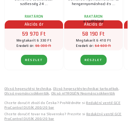
szélesség 24 ...
hengernyomáshoz) és ...
RAKTÁRON
RAKTÁRON
a szállítónál
Akciós ár
Akciós ár
59 970 Ft
58 190 Ft
Megtakarít 6 330 Ft
Megtakarít 6 410 Ft
66 300 Ft
64 600 Ft
Eredeti ár:
Eredeti ár:
RÉSZLET
RÉSZLET
Olcsó hegesztési technika
,
Olcsó hegesztéstechnikai tartozékok
,
Olcsó nyomáscsökkentők
,
Olcsó nITROGÉN Nyomáscsökkentők
Chcete doručit zboží do Česka? Prohlédněte si
Redukční ventil GCE
ProControl DUSÍK 200/20 bar
Chcete doručiť tovar na Slovensko? Prezrite si
Redukčný ventil GCE
ProControl DUSÍK 200/20 bar