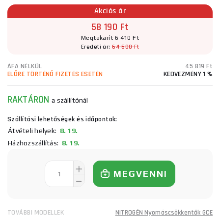
Akciós ár
58 190 Ft
Megtakarít 6 410 Ft
Eredeti ár:
64 600 Ft
ÁFA NÉLKÜL
45 819 Ft
ELŐRE TÖRTÉNŐ FIZETÉS ESETÉN
KEDVEZMÉNY 1 %
RAKTÁRON
a szállítónál
Szállítási lehetőségek és időpontok:
Átvételi helyek:
8. 19.
Házhozszállítás:
8. 19.
MEGVENNI
TOVÁBBI MODELLEK
NITROGÉN Nyomáscsökkentők GCE