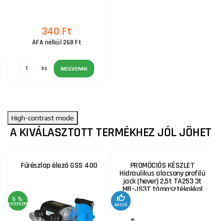
340 Ft
ÁFA nélkül 268 Ft
ks
MEGVENNI
High-contrast mode
A KIVÁLASZTOTT TERMÉKHEZ JÓL JÖHET
Fűrészlap élező GSS 400
PROMÓCIÓS KÉSZLET
Hidraulikus alacsony profilú
jack (hever) 2,5t TA253 3t
MB-JS3T támasztékokkal
6 %
KEDVEZMÉNY
AKCIÓ
A