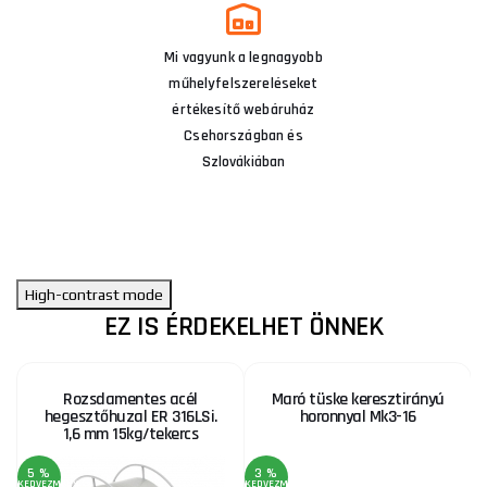
Mi vagyunk a legnagyobb
műhelyfelszereléseket
értékesítő webáruház
Csehországban és
Szlovákiában
High-contrast mode
EZ IS ÉRDEKELHET ÖNNEK
Rozsdamentes acél
Maró tüske keresztirányú
hegesztőhuzal ER 316LSi.
horonnyal Mk3-16
1,6 mm 15kg/tekercs
5 %
3 %
KEDVEZMÉNY
KEDVEZMÉNY
KE