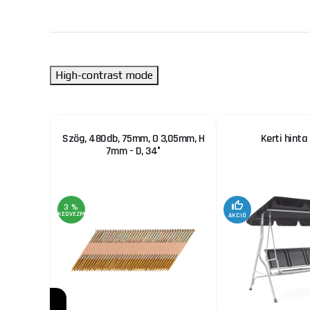
High-contrast mode
űnyíró
Szög, 480db, 75mm, O 3,05mm, H
Kerti hint
7mm - D, 34°
3 %
KEDVEZMÉNY
AKCIÓ