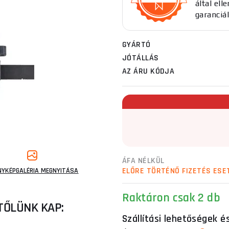
által el
garanciál
GYÁRTÓ
JÓTÁLLÁS
AZ ÁRU KÓDJA
ÁFA NÉLKÜL
ELŐRE TÖRTÉNŐ FIZETÉS ESE
NYKÉPGALÉRIA MEGNYITÁSA
Raktáron
csak 2 db
TŐLÜNK KAP:
Szállítási lehetőségek é