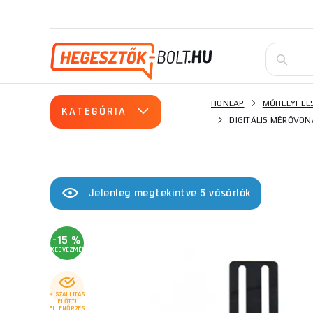
HONLAP
MŰHELYFEL
KATEGÓRIA
DIGITÁLIS MÉRŐVO
Jelenleg megtekintve 5 vásárlók
-15 %
KEDVEZMÉNY
KISZÁLLÍTÁS
ELŐTTI
ELLENŐRZÉS