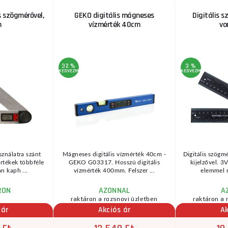
s szögmérővel,
GEKO digitális mágneses
Digitális 
m
vízmérték 40cm
vo
32 %
3 %
KEDVEZMÉNY
KEDVEZMÉNY
sználatra szánt
Mágneses digitális vízmérték 40cm -
Digitális szögm
rtékek többféle
GEKO G03317. Hosszú digitális
kijelzővel. 
n kaph ...
vízmérték 400mm. Felszer ...
elemmel m
RON
AZONNAL
A
raktáron a rozsnovi üzletben
raktáron a 
 ár
Akciós ár
Ak