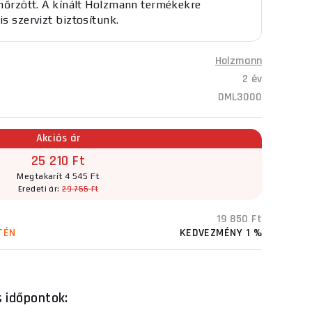
lenőrzött. A kínált Holzmann termékekre
is szervizt biztosítunk.
Holzmann
2 év
DML3000
Akciós ár
25 210 Ft
Megtakarít 4 545 Ft
Eredeti ár:
29 755 Ft
19 850 Ft
TÉN
KEDVEZMÉNY 1 %
s időpontok: