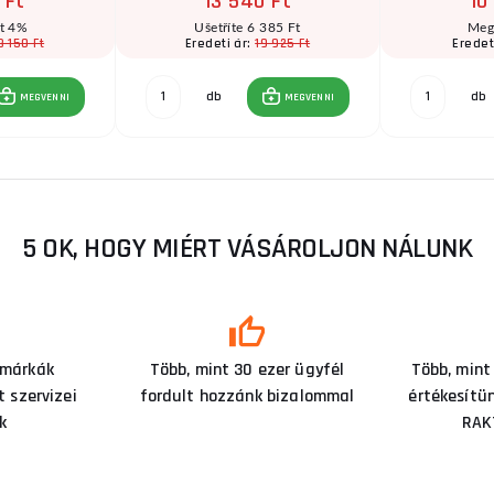
 Ft
13 540 Ft
10
ít 4%
Ušetříte 6 385 Ft
Meg
3 150 Ft
19 925 Ft
Eredeti ár:
Eredet
db
db
MEGVENNI
MEGVENNI
5 OK, HOGY MIÉRT VÁSÁROLJON NÁLUNK
 márkák
Több, mint 30 ezer ügyfél
Több, mint
 szervizei
fordult hozzánk bizalommal
értékesítü
k
RAK