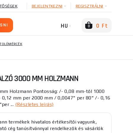
TŐSÉGEK
BEJELENTKEZNI
REGISZTRÁLNI
HU
0 Ft
0
S TOLÓMÉRCÉK
NALZÓ 3000 MM HOLZMANN
0 mm Holzmann Pontosság: /- 0,08 mm-től 1000
/- 0,12 mm per 2000 mm / 0,0047" per 80" /- 0,16
per ...
(Részletes leírás)
nn termékek hivatalos értékesítői vagyunk,
tó cég tanúsítvánnyal rendelkezők és vásárlók