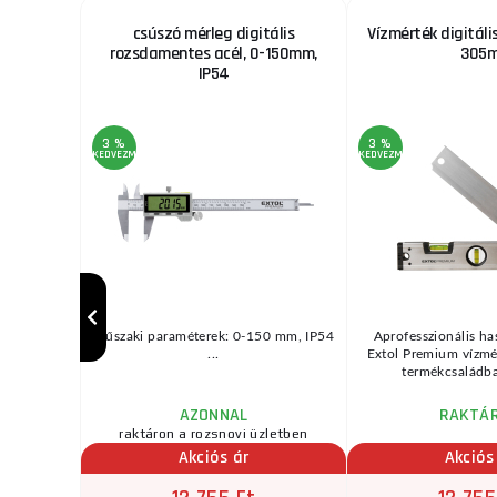
0-1200mm
csúszó mérleg digitális
Vízmérték digitáli
rozsdamentes acél, 0-150mm,
305
IP54
3 %
3 %
KEDVEZMÉNY
KEDVEZMÉNY
y
Műszaki paraméterek: 0-150 mm, IP54
Aprofesszionális ha
8" (16 mm )
...
Extol Premium vízmé
' - 1/4 ...
termékcsaládba
AZONNAL
RAKTÁ
raktáron a rozsnovi üzletben
Akciós ár
Akciós