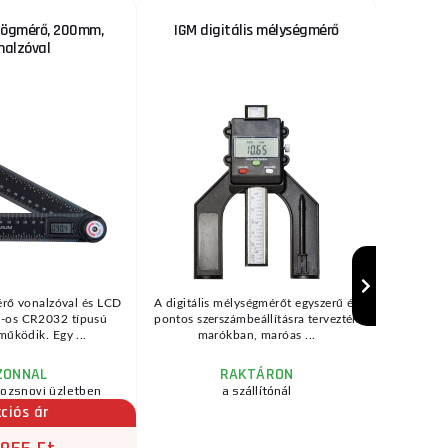
szögmérő, 200mm,
IGM digitális mélységmérő
Feszül
nalzóval
világí
3 %
KEDVEZMÉNY
érő vonalzóval és LCD
A digitális mélységmérőt egyszerű és
Feszült
3V-os CR2032 típusú
pontos szerszámbeállításra tervezték
feszültség 
űködik. Egy ...
marókban, maróas ...
a
ZONNAL
RAKTÁRON
rozsnovi üzletben
a szállítónál
ciós ár