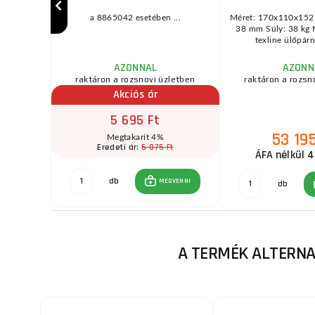
yírásra és a
a 8865042 esetében ...
Méret: 170x110x152
szolgál. Ez
38 mm Súly: 38 kg 
texline ülőpárna
AZONNAL
AZONN
raktáron a rozsnovi üzletben
raktáron a rozsn
Akciós ár
5 695 Ft
53 195
Megtakarít 4%
Ft
5 875 Ft
Eredeti ár:
ÁFA nélkül 4
db
GVENNI
MEGVENNI
db
A TERMÉK ALTERNA