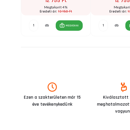
12 755 Ft
12 755
Megtakarít 4%
Megtakar
Ft
13 150 Ft
1
Eredeti ár:
Eredeti ár:
db
db
GVENNI
MEGVENNI
Ezen a szakterületen már 15
Kiválasztott
éve tevékenykedünk
meghatalmazott
vagyun