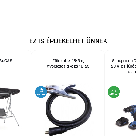
EZ IS ÉRDEKELHET ÖNNEK
a VeGAS
Földkábel 16/3m,
Scheppach C
gyorscsatlakozó 10-25
20 V-os fúró
és t
12 %
KEDVEZMÉNY
AKCIÓ