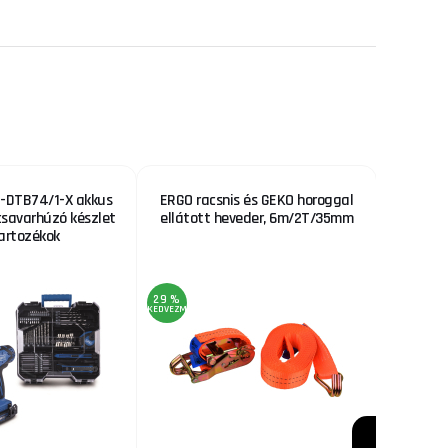
-DTB74/1-X akkus
ERGO racsnis és GEKO horoggal
GSPM 
csavarhúzó készlet
ellátott heveder, 6m/2T/35mm
artozékok
29 %
1 %
KEDVEZMÉNY
KEDVEZMÉNY