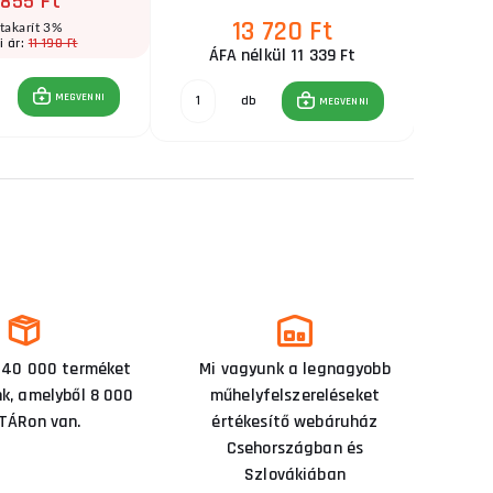
 855 Ft
13 720 Ft
takarít 3%
11 190 Ft
i ár:
ÁFA nélkül 11 339 Ft
MEGVENNI
db
MEGVENNI
 40 000 terméket
Mi vagyunk a legnagyobb
nk, amelyből 8 000
műhelyfelszereléseket
TÁRon van.
értékesítő webáruház
Csehországban és
Szlovákiában