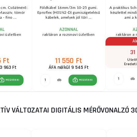
 cm. Csőátmérő:
Földkábel 16mm/3m 10-25 gumi.
A praktikus S
Masszív, tömör
Eproflex (H01N2-D) gumiszigetelésű
készlettel mind
 - fino ...
kábelek, amelyek jól tűri ...
ami a k
AL
AZONNAL
A
ovi üzletben
raktáron a rozsnovi üzletben
raktáron a 
Ak
31
 Ft
11 550 Ft
Ušetř
Eredeti
3 963 Ft
ÁFA nélkül 9 545 Ft
db
db
MEGVENNI
MEGVENNI
TÍV VÁLTOZATAI DIGITÁLIS MÉRŐVONALZÓ