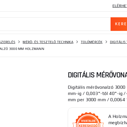
ELÉRHE
SZERELÉS
MÉRŐ- ÉS TESZTELŐ TECHNIKA
TOLÓMÉRCÉK
DIGITÁLI
NALZÓ 3000 MM HOLZMANN
DIGITÁLIS MÉRŐVO
Digitális mérővonalzó 300
mm-ig / 0,003"-től 40"-ig 
mm per 3000 mm / 0,0064 "
A Holzma
megbízha