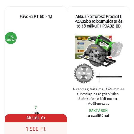
Fúvóka PT 60 - 1,1
Akkus körfűrész Procraft
PCA32bb (akkumulátor és
töltő nélkül) | PCA32-BB
3 %
KEDVEZMÉNY
KE
A csomag tartalma: 165 mm-es
fűrészlap és rögzítőkulcs.
Szénkefe nélküli motor.
Acéllemez ...
7
RAKTÁRON
nap
a szállítónál
Akciós ár
1 900 Ft