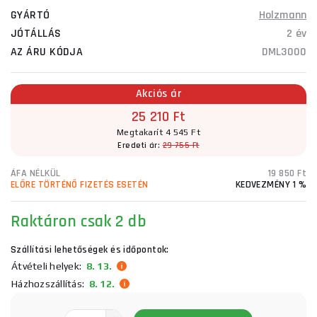
GYÁRTÓ
Holzmann
JÓTÁLLÁS
2 év
AZ ÁRU KÓDJA
DML3000
Akciós ár
25 210 Ft
Megtakarít 4 545 Ft
Eredeti ár:
29 755 Ft
ÁFA NÉLKÜL
19 850 Ft
ELŐRE TÖRTÉNŐ FIZETÉS ESETÉN
KEDVEZMÉNY 1 %
Raktáron
csak 2 db
Szállítási lehetőségek és időpontok:
Átvételi helyek:
8. 13.
Házhozszállítás:
8. 12.