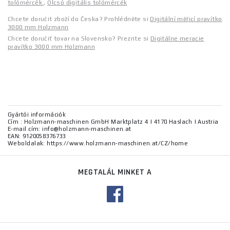
tolómércék
,
Olcsó digitális tolómércék
Chcete doručit zboží do Česka? Prohlédněte si
Digitální měřicí pravítko
3000 mm Holzmann
Chcete doručiť tovar na Slovensko? Prezrite si
Digitálne meracie
pravítko 3000 mm Holzmann
Gyártói információk
Cím : Holzmann-maschinen GmbH Marktplatz 4 | 4170 Haslach | Austria
E-mail cím: info@holzmann-maschinen.at
EAN: 9120058376733
Weboldalak: https://www.holzmann-maschinen.at/CZ/home
MEGTALÁL MINKET A