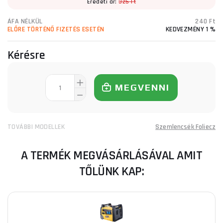
Eredeti ár:
325 Ft
ÁFA NÉLKÜL
240 Ft
ELŐRE TÖRTÉNŐ FIZETÉS ESETÉN
KEDVEZMÉNY 1 %
Kérésre
MEGVENNI
TOVÁBBI MODELLEK
Szemlencsék Foliecz
A TERMÉK MEGVÁSÁRLÁSÁVAL AMIT
TŐLÜNK KAP: