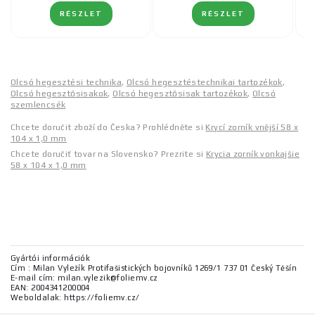
RÉSZLET
RÉSZLET
Olcsó hegesztési technika
,
Olcsó hegesztéstechnikai tartozékok
,
Olcsó hegesztősisakok
,
Olcsó hegesztősisak tartozékok
,
Olcsó
szemlencsék
Chcete doručit zboží do Česka? Prohlédněte si
Krycí zorník vnější 58 x
104 x 1,0 mm
Chcete doručiť tovar na Slovensko? Prezrite si
Krycia zorník vonkajšie
58 x 104 x 1,0 mm
Gyártói információk
Cím : Milan Vyležík Protifašistických bojovníků 1269/1 737 01 Český Těšín
E-mail cím: milan.vylezik@foliemv.cz
EAN: 2004341200004
Weboldalak: https://foliemv.cz/