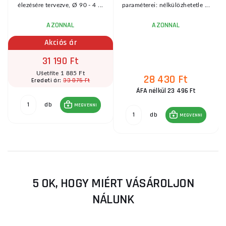
élezésére tervezve, Ø 90 - 4 ...
paraméterei: nélkülözhetetle ...
AZONNAL
AZONNAL
Akciós ár
31 190 Ft
Ušetříte 1 885 Ft
28 430 Ft
33 075 Ft
Eredeti ár:
ÁFA nélkül 23 496 Ft
db
MEGVENNI
db
MEGVENNI
5 OK, HOGY MIÉRT VÁSÁROLJON
NÁLUNK