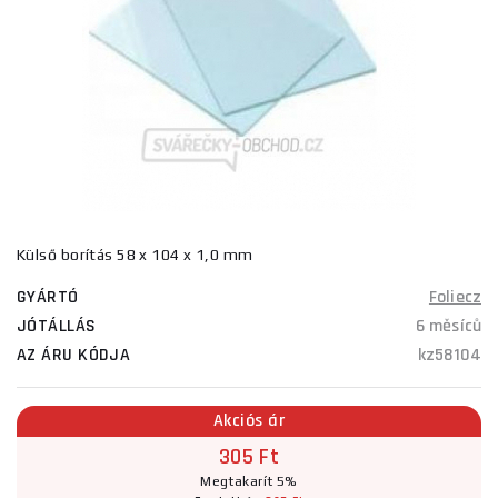
Külső borítás 58 x 104 x 1,0 mm
GYÁRTÓ
Foliecz
JÓTÁLLÁS
6 měsíců
AZ ÁRU KÓDJA
kz58104
Akciós ár
305 Ft
Megtakarít 5%