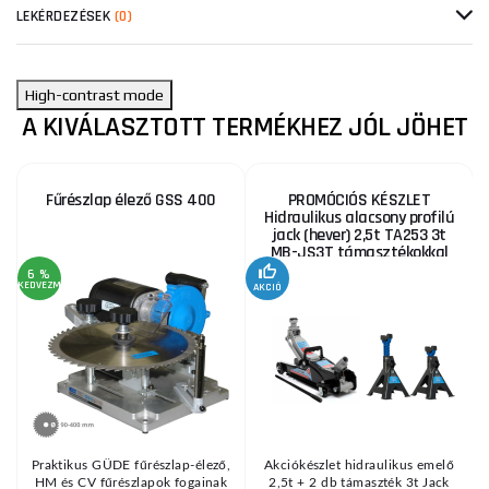
LEKÉRDEZÉSEK
(0)
High-contrast mode
A KIVÁLASZTOTT TERMÉKHEZ JÓL JÖHET
Fűrészlap élező GSS 400
PROMÓCIÓS KÉSZLET
Hidraulikus alacsony profilú
jack (hever) 2,5t TA253 3t
MB-JS3T támasztékokkal
6 %
KEDVEZMÉNY
AKCIÓ
A
KE
Praktikus GÜDE fűrészlap-élező,
Akciókészlet hidraulikus emelő
HM és CV fűrészlapok fogainak
2,5t + 2 db támaszték 3t Jack