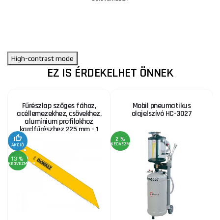
High-contrast mode
EZ IS ÉRDEKELHET ÖNNEK
Fűrészlap szöges fához,
Mobil pneumatikus
acéllemezekhez, csövekhez,
olajelszívó HC-3027
alumínium profilokhoz
kardfűrészhez 225 mm - 1
db
2 %
KEDVEZMÉNY
KE
AKCIÓ
13 %
KEDVEZMÉNY