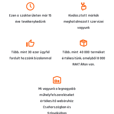
Ezen a szakterületen már 15
Kiválasztott márkák
éve tevékenykedünk
meghatalmazott szervizei
vagyunk
Több, mint 30 ezer ügyfél
Több, mint 40 000 terméket
fordult hozzánk bizalommal
értékesítünk, amelyből 8 000
RAKTÁRon van.
Mi vagyunk a legnagyobb
műhelyfelszereléseket
értékesítő webáruház
Csehországban és
Szlovákiában