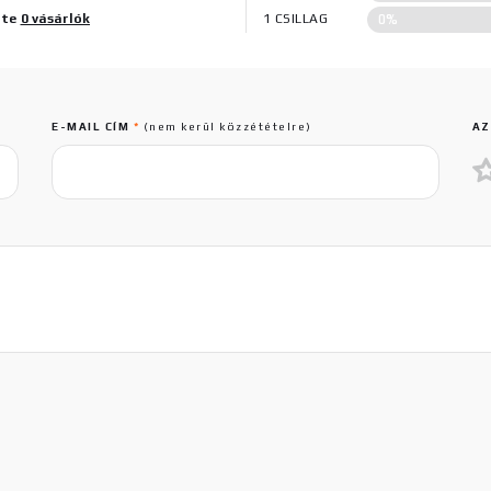
0%
lte
0 vásárlók
1 CSILLAG
E-MAIL CÍM
*
(nem kerül közzétételre)
AZ