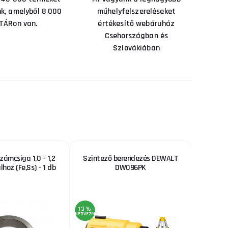
nk, amelyből 8 000
műhelyfelszereléseket
TÁRon van.
értékesítő webáruház
Csehországban és
Szlovákiában
zámcsiga 1,0 - 1,2
Szintező berendezés DEWALT
DEWALT
hoz (Fe,Ss) - 1 db
DW096PK
13 %
13 %
KEDVEZMÉNY
KEDVEZMÉNY