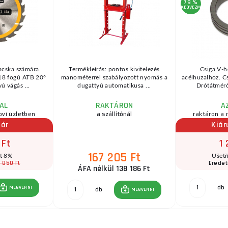
79 %
KEDVEZMÉNY
acska számára.
Termékleírás: pontos kivitelezés
Csiga V-ho
18 fogú ATB 20°
manométerrel szabályozott nyomás a
acélhuzalhoz. Cs
ú vágás ...
dugattyú automatikusa ...
Drótátmérőh
AL
RAKTÁRON
A
ovi üzletben
a szállítónál
raktáron a 
 ár
Kiár
 Ft
1 
167 205 Ft
ít 8%
Ušetř
 850 Ft
Eredet
ÁFA nélkül 138 186 Ft
db
MEGVENNI
db
MEGVENNI