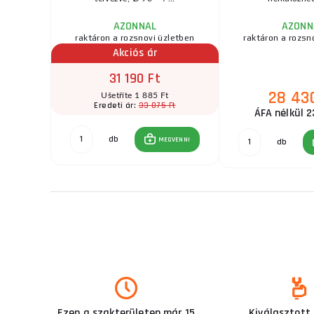
AZONNAL
AZONN
zletben
raktáron a rozsnovi üzletben
raktáron a rozsn
Akciós ár
31 190 Ft
28 43
t
Ušetříte 1 885 Ft
Ft
33 075 Ft
Eredeti ár:
ÁFA nélkül 2
db
GVENNI
MEGVENNI
db
Ezen a szakterületen már 15
Kiválasztott