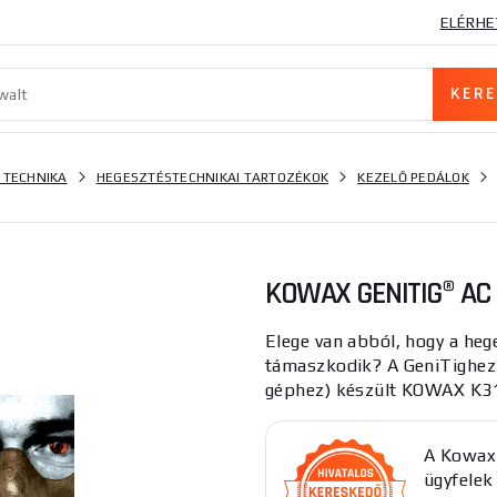
ELÉRHE
 TECHNIKA
HEGESZTÉSTECHNIKAI TARTOZÉKOK
KEZELŐ PEDÁLOK
KOWAX GENITIG® AC
Elege van abból, hogy a hege
támaszkodik? A GeniTighez 
géphez) készült KOWAX K31
A Kowax 
ügyfelek 