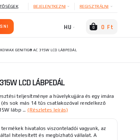
TŐSÉGEK
BEJELENTKEZNI
REGISZTRÁLNI
HU
0 Ft
0
KOWAX GENITIG® AC 315W LCD LÁBPEDÁL
 315W LCD LÁBPEDÁL
sztési teljesítménye a hüvelykujjára és egy imára
(és sok más 14 tűs csatlakozóval rendelkező
5W lábp ...
(Részletes leírás)
termékek hivatalos viszonteladói vagyunk, az
által hitelesített és megbízható vállalat. A