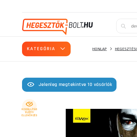
KATEGÓRIA
HONLAP
HEGESZTÉSI
Jelenleg megtekintve 10 vásárlók
KISZÁLLÍTÁS
ELŐTTI
ELLENŐRZÉS