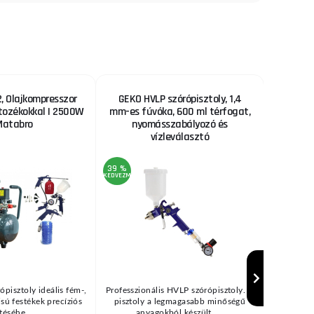
 Olajkompresszor
GEKO HVLP szórópisztoly, 1,4
Fűrészl
rtozékokkal | 2500W
mm-es fúvóka, 600 ml térfogat,
Matabro
nyomásszabályozó és
vízleválasztó
39 %
22 %
KEDVEZMÉNY
KEDVEZMÉNY
ópisztoly ideális fém-,
Professzionális HVLP szórópisztoly. A
Fűrészl
zisú festékek precíziós
pisztoly a legmagasabb minőségű
bölcsőfűré
téséhe ...
anyagokból készült, ...
(→"H