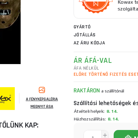
Kowax te
szolgálta
GYÁRTÓ
JÓTÁLLÁS
AZ ÁRU KÓDJA
ÁR ÁFÁ-VAL
ÁFA NÉLKÜL
ELŐRE TÖRTÉNŐ FIZETÉS ESE
RAKTÁRON
a szállítónál
A FÉNYKÉPGALÉRIA
Szállítási lehetőségek é
MEGNYITÁSA
Átvételi helyek:
8. 14.
Házhozszállítás:
8. 14.
TŐLÜNK KAP: