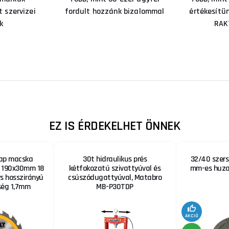
 szervizei
fordult hozzánk bizalommal
értékesítü
k
RAK
EZ IS ÉRDEKELHET ÖNNEK
lap macska
30t hidraulikus prés
32/40 szers
k 190x30mm 18
kétfokozatú szivattyúval és
mm-es huzal
s hosszirányú
csúszódugattyúval, Matabro
ség 1,7mm
MB-P30TDP
AKCIÓ