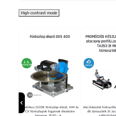
High-contrast mode
ekhez
Fűrészlap élező GSS 400
PROMÓCIÓS KÉSZLE
alacsony profilú ja
TA253 3t M
támaszték
6 %
KEDVEZMÉNY
AKCIÓ
/ MIG vagy
Praktikus GÜDE fűrészlap-élező, HM és
Akciókészlet hidraulik
pcsolódó
CV fűrészlapok fogainak élezésére
db támaszték 3t Jac
d ...
tervezve, Ø 90 - 4 ...
nélkülözhete