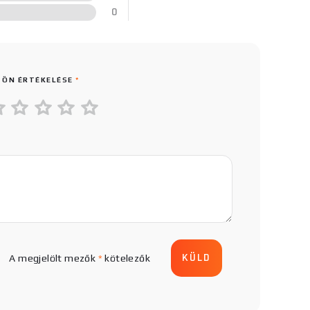
0
 ÖN ÉRTÉKELÉSE
*
A megjelölt mezők
*
kötelezők