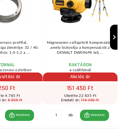
rnyos profillal,
Mágnesesen csillapított kompenzátor,
Erősségei 
iga átmérője: 32 / 40.
amely biztosítja a kompenzációt a
elektromo
öz: 1,0-1,2 a ...
DEWALT DW096PK telj ...
ZONNAL
RAKTÁRON
rozsnovi üzletben
a szállítónál
usítási ár
Akciós ár
250 Ft
151 450 Ft
íte 4 785 Ft
Ušetříte 22 835 Ft
6 035 Ft
174 285 Ft
i ár:
Eredeti ár:
Er
db
MEGVENNI
MEGVENNI