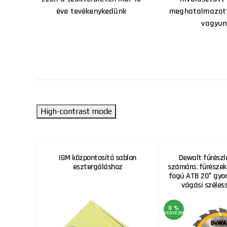
éve tevékenykedünk
meghatalmazott
vagyun
High-contrast mode
zkarton
IGM központosító sablon
Dewalt fűrész
esztergáláshoz
számára. fűrésze
fogú ATB 20° gyor
vágási széles
8 %
KEDVEZMÉNY