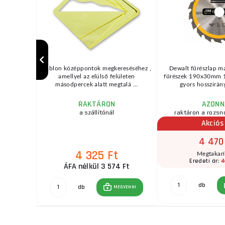
alt DWE7800
Sablon középpontok megkereséséhez ,
Dewalt fűrészlap m
iszoló 710W
amellyel az elülső felületen
fűrészek 190x30mm 
.
másodpercek alatt megtalá ...
gyors hosszirány
RAKTÁRON
AZONN
a szállítónál
raktáron a rozsn
Akciós
4 470
4 325 Ft
t
Megtakar
 Ft
4
Eredeti ár:
ÁFA nélkül 3 574 Ft
db
GVENNI
db
MEGVENNI