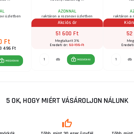
AL
AZONNAL
A
ovi üzletben
raktáron a rozsnovi üzletben
raktáron a 
Akciós ár
Kiár
51 600 Ft
52
0 Ft
Megtakarít 3%
Meg
53 195 Ft
Eredeti ár:
Eredeti
3 496 Ft
db
db
MEGVENNI
MEGVENNI
5 OK, HOGY MIÉRT VÁSÁROLJON NÁLUNK
 márkák
Több, mint 30 ezer ügyfél
Több, mint