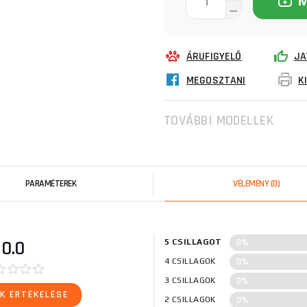
ÁRUFIGYELŐ
JA
MEGOSZTANI
K
TOVÁBBI MODELLEK
PARAMÉTEREK
VÉLEMÉNY
(0)
0%
0.0
5 CSILLAGOT
0%
4 CSILLAGOK
0%
3 CSILLAGOK
K ÉRTÉKELÉSE
0%
2 CSILLAGOK