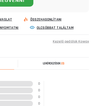
MEGVENNI
VASLAT
ÖSSZEHASONLÍTANI
INYOMTATNI
OLCSÓBBAT TALÁLTAM
Kezelő pedálok Kowax
LEKÉRDEZÉSEK
(0)
0
0
0
0