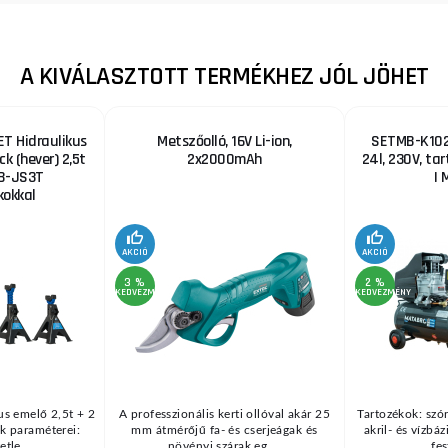
A KIVÁLASZTOTT TERMÉKHEZ JÓL JÖHET
T Hidraulikus
Metszőolló, 16V Li-ion,
SETMB-K102,
ck (hever) 2,5t
2x2000mAh
24l, 230V, ta
B-JS3T
| 
okkal
AKCIÓ
AKCIÓ
3 %
2 %
KEDVEZMÉNY
KEDVEZMÉNY
us emelő 2,5t + 2
A professzionális kerti ollóval akár 25
Tartozékok: szór
k paraméterei:
mm átmérőjű fa- és cserjeágak és
akril- és vízbá
tle ...
növényi szárak eg ...
fes