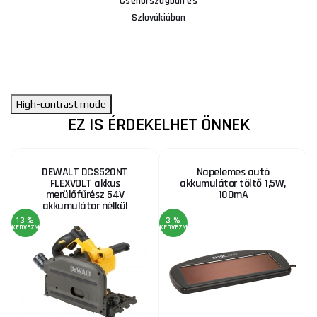
Csehországban és
Szlovákiában
High-contrast mode
EZ IS ÉRDEKELHET ÖNNEK
DEWALT DCS520NT
Napelemes autó
FLEXVOLT akkus
akkumulátor töltő 1,5W,
merülőfűrész 54V
100mA
akkumulátor nélkül
13 %
3 %
KEDVEZMÉNY
KEDVEZMÉNY
KE