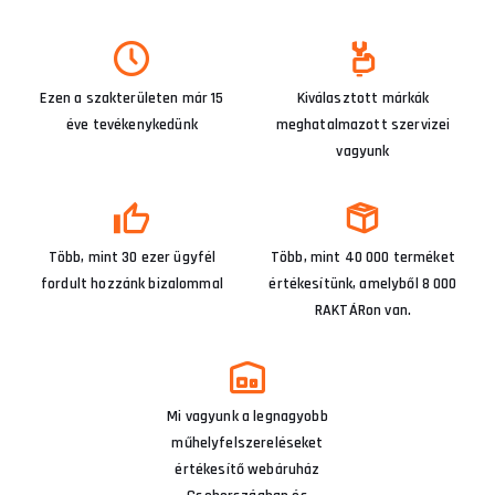
Ezen a szakterületen már 15
Kiválasztott márkák
éve tevékenykedünk
meghatalmazott szervizei
vagyunk
Több, mint 30 ezer ügyfél
Több, mint 40 000 terméket
fordult hozzánk bizalommal
értékesítünk, amelyből 8 000
RAKTÁRon van.
Mi vagyunk a legnagyobb
műhelyfelszereléseket
értékesítő webáruház