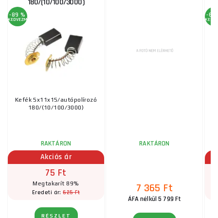
180/(10/100/3000)
-89 %
-60
KEDVEZMÉNY
KEDV
Kefék 5x11x15/autópolírozó
180/(10/100/3000)
RAKTÁRON
RAKTÁRON
UT
Akciós ár
75 Ft
Megtakarít 89%
7 365 Ft
625 Ft
Eredeti ár:
ÁFA nélkül 5 799 Ft
RÉSZLET