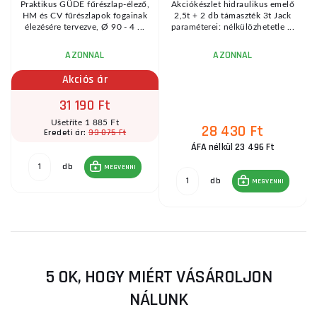
Praktikus GÜDE fűrészlap-élező,
Akciókészlet hidraulikus emelő
HM és CV fűrészlapok fogainak
2,5t + 2 db támaszték 3t Jack
élezésére tervezve, Ø 90 - 4 ...
paraméterei: nélkülözhetetle ...
AZONNAL
AZONNAL
Akciós ár
31 190 Ft
Ušetříte 1 885 Ft
28 430 Ft
33 075 Ft
Eredeti ár:
ÁFA nélkül 23 496 Ft
db
MEGVENNI
db
MEGVENNI
5 OK, HOGY MIÉRT VÁSÁROLJON
NÁLUNK