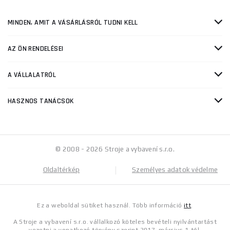
MINDEN, AMIT A VÁSÁRLÁSRÓL TUDNI KELL
AZ ÖN RENDELÉSEI
A VÁLLALATRÓL
HASZNOS TANÁCSOK
© 2008 - 2026 Stroje a vybavení s.r.o.
Oldaltérkép
Személyes adatok védelme
Ez a weboldal sütiket használ. Több információ
itt
.
A Stroje a vybavení s.r.o. vállalkozó köteles bevételi nyilvántartást