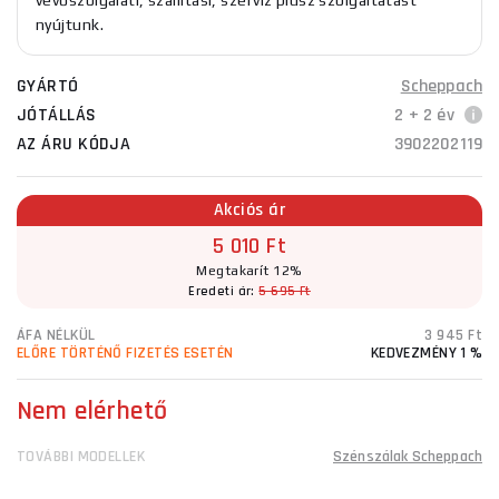
vevőszolgálati, szállítási, szerviz plusz szolgáltatást
nyújtunk.
GYÁRTÓ
Scheppach
JÓTÁLLÁS
2 + 2 év
AZ ÁRU KÓDJA
3902202119
Akciós ár
5 010 Ft
Megtakarít 12%
Eredeti ár:
5 695 Ft
ÁFA NÉLKÜL
3 945 Ft
ELŐRE TÖRTÉNŐ FIZETÉS ESETÉN
KEDVEZMÉNY 1 %
Nem elérhető
TOVÁBBI MODELLEK
Szénszálak Scheppach