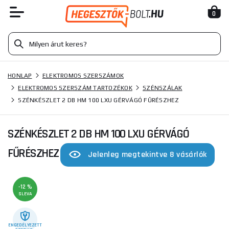
0
HONLAP
ELEKTROMOS SZERSZÁMOK
ELEKTROMOS SZERSZÁM TARTOZÉKOK
SZÉNSZÁLAK
SZÉNKÉSZLET 2 DB HM 100 LXU GÉRVÁGÓ FŰRÉSZHEZ
SZÉNKÉSZLET 2 DB HM 100 LXU GÉRVÁGÓ
FŰRÉSZHEZ
Jelenleg megtekintve 8 vásárlók
-12 %
SLEVA
ENGEDÉLYEZETT