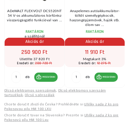
a
ADeWALT FLEXVOLT DCS520NT
Anapelemes autóakkumulátor-
54 V-os akkumulátoros körfűrész
töltőt személygépkocsik,
visszarúgásgátló funkcióval van ...
haszongépjárművek, hajók stb.
ólom-sav ...
RAKTÁRON
RAKTÁRON
a szállítónál
Akciós ár
Akciós ár
250 900 Ft
11 910 Ft
Ušetříte 37 820 Ft
Megtakarít 3%
288 720 Ft
12 275 Ft
Eredeti ár:
Eredeti ár:
db
db
MEGVENNI
MEGVENNI
Olcsó elektromos szerszámok
,
Olcsó elektromos szerszám
tartozékok
,
Olcsó szénszálak
Chcete doručit zboží do Česka? Prohlédněte si
Uhlíky sada 2 ks pro
Pokosovou pilu HM 100 LXU
Chcete doručiť tovar na Slovensko? Prezrite si
Uhlíky sada 2 ks pre
Pokosovú pílu HM 100 Lxu