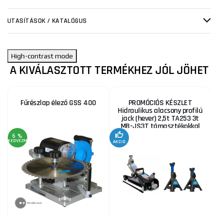
UTASÍTÁSOK / KATALÓGUS
High-contrast mode
A KIVÁLASZTOTT TERMÉKHEZ JÓL JÖHET
Fűrészlap élező GSS 400
PROMÓCIÓS KÉSZLET
Hidraulikus alacsony profilú
jack (hever) 2,5t TA253 3t
MB-JS3T támasztékokkal
6 %
KEDVEZMÉNY
AKCIÓ
A
KE