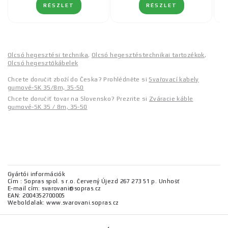
RÉSZLET
RÉSZLET
Olcsó hegesztési technika
,
Olcsó hegesztéstechnikai tartozékok
,
Olcsó hegesztőkábelek
Chcete doručit zboží do Česka? Prohlédněte si
Svařovací kabely
gumové-SK 35/8m, 35-50
Chcete doručiť tovar na Slovensko? Prezrite si
Zváracie káble
gumové-SK 35 / 8m, 35-50
Gyártói információk
Cím : Sopras spol. s r.o. Červený Újezd 267 273 51 p. Unhošť
E-mail cím: svarovani@sopras.cz
EAN: 2004352700005
Weboldalak: www.svarovani.sopras.cz