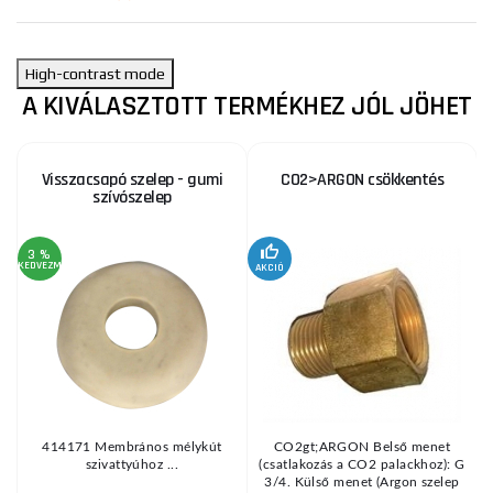
High-contrast mode
A KIVÁLASZTOTT TERMÉKHEZ JÓL JÖHET
Visszacsapó szelep - gumi
CO2>ARGON csökkentés
szívószelep
3 %
KEDVEZMÉNY
AKCIÓ
414171 Membrános mélykút
CO2gt;ARGON Belső menet
s
szivattyúhoz ...
(csatlakozás a CO2 palackhoz): G
t
3/4. Külső menet (Argon szelep