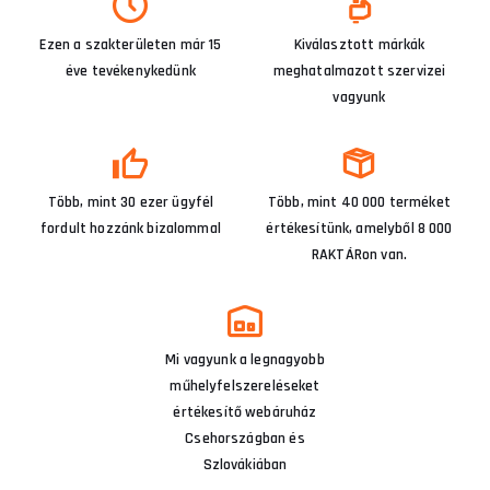
Ezen a szakterületen már 15
Kiválasztott márkák
éve tevékenykedünk
meghatalmazott szervizei
vagyunk
Több, mint 30 ezer ügyfél
Több, mint 40 000 terméket
fordult hozzánk bizalommal
értékesítünk, amelyből 8 000
RAKTÁRon van.
Mi vagyunk a legnagyobb
műhelyfelszereléseket
értékesítő webáruház
Csehországban és
Szlovákiában