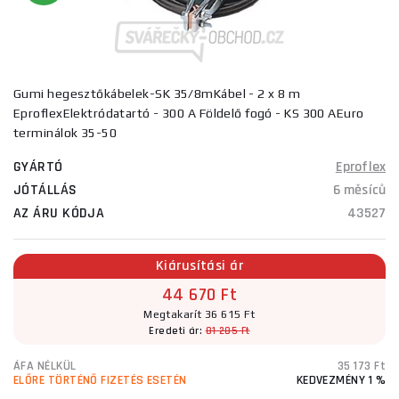
Gumi hegesztőkábelek-SK 35/8mKábel - 2 x 8 m
EproflexElektródatartó - 300 A Földelő fogó - KS 300 AEuro
terminálok 35-50
GYÁRTÓ
Eproflex
JÓTÁLLÁS
6 měsíců
AZ ÁRU KÓDJA
43527
Kiárusítási ár
44 670 Ft
Megtakarít 36 615 Ft
Eredeti ár:
81 285 Ft
ÁFA NÉLKÜL
35 173 Ft
ELŐRE TÖRTÉNŐ FIZETÉS ESETÉN
KEDVEZMÉNY 1 %