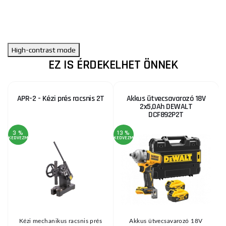
High-contrast mode
EZ IS ÉRDEKELHET ÖNNEK
APR-2 - Kézi prés racsnis 2T
Akkus ütvecsavarozó 18V
2x5,0Ah DEWALT
DCF892P2T
3 %
13 %
KEDVEZMÉNY
KEDVEZMÉNY
KE
Kézi mechanikus racsnis prés
Akkus ütvecsavarozó 18V