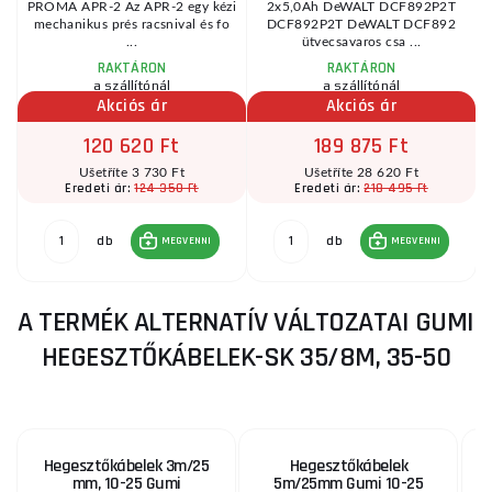
PROMA APR-2 Az APR-2 egy kézi
2x5,0Ah DeWALT DCF892P2T
mechanikus prés racsnival és fo
DCF892P2T DeWALT DCF892
...
ütvecsavaros csa ...
RAKTÁRON
RAKTÁRON
a szállítónál
a szállítónál
Akciós ár
Akciós ár
120 620 Ft
189 875 Ft
Ušetříte 3 730 Ft
Ušetříte 28 620 Ft
124 350 Ft
218 495 Ft
Eredeti ár:
Eredeti ár:
db
db
MEGVENNI
MEGVENNI
A TERMÉK ALTERNATÍV VÁLTOZATAI GUMI
HEGESZTŐKÁBELEK-SK 35/8M, 35-50
Hegesztőkábelek 3m/25
Hegesztőkábelek
mm, 10-25 Gumi
5m/25mm Gumi 10-25