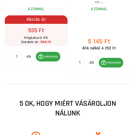
cs ...
AZONNAL
AZONNAL
Akciós ár
935 Ft
Megtakarít 4%
5 145 Ft
965 Ft
Eredeti ár:
ÁFA nélkül 4 252 Ft
db
MEGVENNI
db
MEGVENNI
5 OK, HOGY MIÉRT VÁSÁROLJON
NÁLUNK