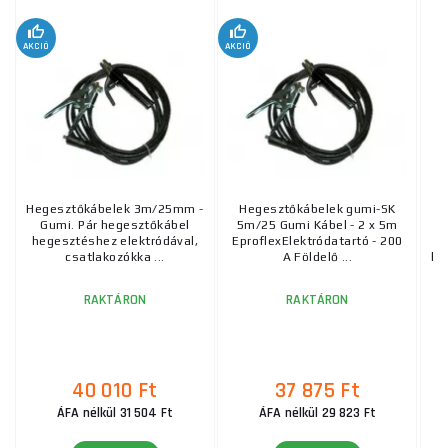
AKCIÓ
AKCIÓ
Hegesztőkábelek 3m/25mm -
Hegesztőkábelek gumi-SK
Gumi. Pár hegesztőkábel
5m/25 Gumi Kábel - 2 x 5m
hegesztéshez elektródával,
EproflexElektródatartó - 200
csatlakozókka ...
A Földelő ...
hő
RAKTÁRON
RAKTÁRON
40 010 Ft
37 875 Ft
ÁFA nélkül 31 504 Ft
ÁFA nélkül 29 823 Ft