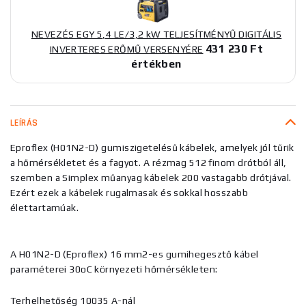
NEVEZÉS EGY 5,4 LE/3,2 kW TELJESÍTMÉNYŰ DIGITÁLIS
431 230 Ft
INVERTERES ERŐMŰ VERSENYÉRE
értékben
LEÍRÁS
Eproflex (H01N2-D) gumiszigetelésű kábelek, amelyek jól tűrik
a hőmérsékletet és a fagyot. A rézmag 512 finom drótból áll,
szemben a Simplex műanyag kábelek 200 vastagabb drótjával.
Ezért ezek a kábelek rugalmasak és sokkal hosszabb
élettartamúak.
A H01N2-D (Eproflex) 16 mm2-es gumihegesztő kábel
paraméterei 30oC környezeti hőmérsékleten:
Terhelhetőség 10035 A-nál