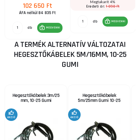
Megtakarít 4%
102 650 Ft
1 090 Ft
Eredeti ár:
ÁFA nélkül 84 835 Ft
db
MEGVENNI
db
MEGVENNI
A TERMÉK ALTERNATÍV VÁLTOZATAI
HEGESZTŐKÁBELEK 5M/16MM, 10-25
GUMI
Hegesztőkábelek 3m/25
Hegesztőkábelek
H
mm, 10-25 Gumi
5m/25mm Gumi 10-25
AKCIÓ
AKCIÓ