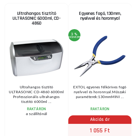
Ultrahangos tisztító
Egyenes fogó, 130mm,
ULTRASONIC 6000ml, CD-
nyelvvel és horonnyal
4860
3 %
KEDVEZMÉNY
A
1
KE
Ultrahangos tisztító
EXTOL egyenes félköríves fogó
y
ULTRASONIC CD-4860 6000ml
nyelvvel és horonnyal.Műszaki
Professzionális ultrahangos
paraméterek:130mmMINI ...
tisztító 6000ml ...
RAKTÁRON
RAKTÁRON
a szállítónál
Akciós ár
1 055 Ft