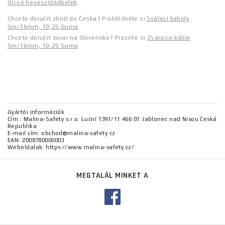
Olcsó hegesztőkábelek
Chcete doručit zboží do Česka? Prohlédněte si
Svářecí kabely
5m/16mm, 10-25 Guma
Chcete doručiť tovar na Slovensko? Prezrite si
Zváracie káble
5m/16mm, 10-25 Guma
Gyártói információk
Cím : Malina-Safety s.r.o. Luční 1391/11 466 01 Jablonec nad Nisou Česká
Republika
E-mail cím: obchod@malina-safety.cz
EAN: 2008780000003
Weboldalak: https://www.malina-safety.cz/
MEGTALÁL MINKET A