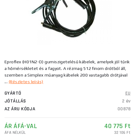
Eproflex (H01N2-D) gumiszigetelésű kábelek, amelyek jól tűrik
a hőmérsékletet és a fagyot. A rézmag 512 finom drótból áll,
szemben a Simplex műanyag kábelek 200 vastagabb drótjával
...
(Részletes leírás)
GYÁRTÓ
EU
JÓTÁLLÁS
2 év
AZ ÁRU KÓDJA
00878
ÁR ÁFÁ-VAL
40 775 Ft
ÁFA NÉLKÜL
32 106 Ft