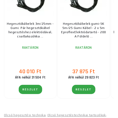
Hegesztőkábelek 3m/25mm -
Hegesztőkábelek gumi-SK
He
Gumi. Pár hegesztőkábel
5m/25 Gumi Kábel - 2 x 5m
hegesztéshez elektródával,
EproflexElektródatartó - 200
he
csatlakozókka ...
A Földelő ...
RAKTÁRON
RAKTÁRON
40 010 Ft
37 875 Ft
ÁFA nélkül 31 504 Ft
ÁFA nélkül 29 823 Ft
RÉSZLET
RÉSZLET
Olcsó hegesztési technika
,
Olcsó hegesztéstechnikai tartozékok
,