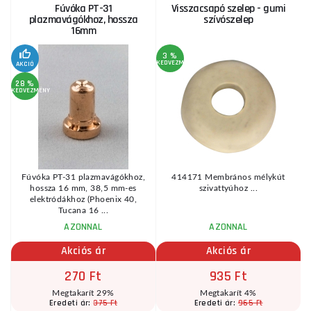
Fúvóka PT-31
Visszacsapó szelep - gumi
plazmavágókhoz, hossza
szívószelep
16mm
3 %
KEDVEZMÉNY
AKCIÓ
A
28 %
KEDVEZMÉNY
Fúvóka PT-31 plazmavágókhoz,
414171 Membrános mélykút
s
hossza 16 mm, 38,5 mm-es
szivattyúhoz ...
t
elektródákhoz (Phoenix 40,
Tucana 16 ...
AZONNAL
AZONNAL
Akciós ár
Akciós ár
270 Ft
935 Ft
Megtakarít 29%
Megtakarít 4%
375 Ft
965 Ft
Eredeti ár:
Eredeti ár: