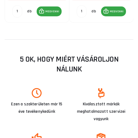
db
db
MEGVENNI
MEGVENNI
5 OK, HOGY MIÉRT VÁSÁROLJON
NÁLUNK
Ezen a szakterületen már 15
Kiválasztott márkák
éve tevékenykedünk
meghatalmazott szervizei
vagyunk