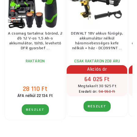
A csomag tartalma: bőrönd, 2
DEWALT 18V akkus fúrógép,
db 12 V-os 1,5 Ah-s
akkumulátor nélkül
akkumulátor, töltő, levehető
háromsebességes kefe
cs
DFR gyorsbef ...
nélküli + ház - DCD991NT ...
RAKTÁRON
CSAK RAKTÁRON 2DB ÁRU
Akciós ár
64 025 Ft
Megtakarít 30 925 Ft
28 110 Ft
94 950 Ft
Eredeti ár:
ÁFA nélkül 22 134 Ft
RÉSZLET
RÉSZLET