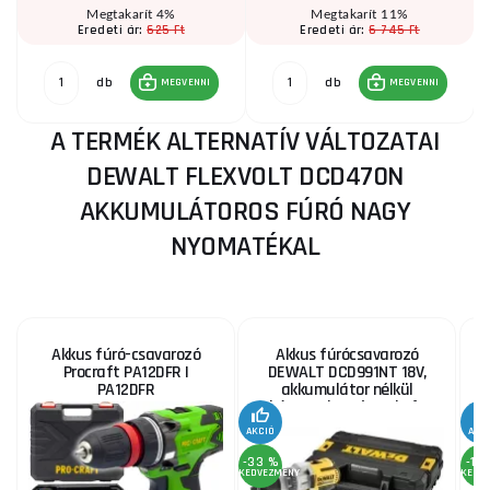
Megtakarít 4%
Megtakarít 11%
625 Ft
6 745 Ft
Eredeti ár:
Eredeti ár:
db
db
MEGVENNI
MEGVENNI
A TERMÉK ALTERNATÍV VÁLTOZATAI
DEWALT FLEXVOLT DCD470N
AKKUMULÁTOROS FÚRÓ NAGY
NYOMATÉKAL
Akkus fúró-csavarozó
Akkus fúrócsavarozó
Procraft PA12DFR |
DEWALT DCD991NT 18V,
PA12DFR
akkumulátor nélkül
háromsebességes kefe
nélküli + ház - DCD991NT
AKCIÓ
AKC
-33 %
-13
KEDVEZMÉNY
KEDV