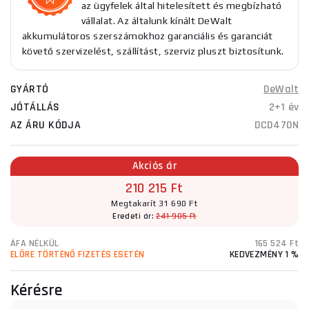
az ügyfelek által hitelesített és megbízható
vállalat. Az általunk kínált DeWalt
akkumulátoros szerszámokhoz garanciális és garanciát
követő szervizelést, szállítást, szerviz pluszt biztosítunk.
GYÁRTÓ
DeWalt
JÓTÁLLÁS
2+1 év
AZ ÁRU KÓDJA
DCD470N
Akciós ár
210 215 Ft
Megtakarít 31 690 Ft
Eredeti ár:
241 905 Ft
ÁFA NÉLKÜL
165 524 Ft
ELŐRE TÖRTÉNŐ FIZETÉS ESETÉN
KEDVEZMÉNY 1 %
Kérésre