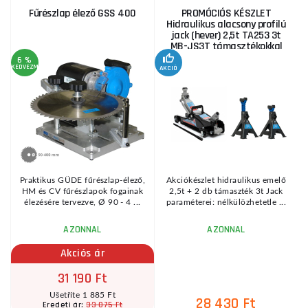
Fűrészlap élező GSS 400
PROMÓCIÓS KÉSZLET
Hidraulikus alacsony profilú
jack (hever) 2,5t TA253 3t
MB-JS3T támasztékokkal
6 %
KEDVEZMÉNY
AKCIÓ
A
KE
Praktikus GÜDE fűrészlap-élező,
Akciókészlet hidraulikus emelő
HM és CV fűrészlapok fogainak
2,5t + 2 db támaszték 3t Jack
élezésére tervezve, Ø 90 - 4 ...
paraméterei: nélkülözhetetle ...
AZONNAL
AZONNAL
Akciós ár
31 190 Ft
Ušetříte 1 885 Ft
28 430 Ft
33 075 Ft
Eredeti ár: