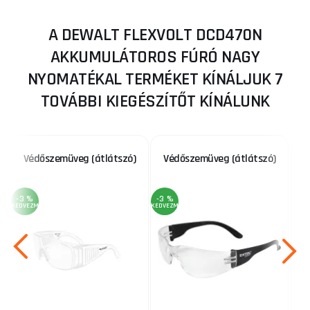
A DEWALT FLEXVOLT DCD470N
AKKUMULÁTOROS FÚRÓ NAGY
NYOMATÉKAL TERMÉKET KÍNÁLJUK 7
TOVÁBBI KIEGÉSZÍTŐT KÍNÁLUNK
Védőszemüveg (átlátszó)
Védőszemüveg (átlátszó)
K
-3 %
-3 %
KEDVEZMÉNY
KEDVEZMÉNY