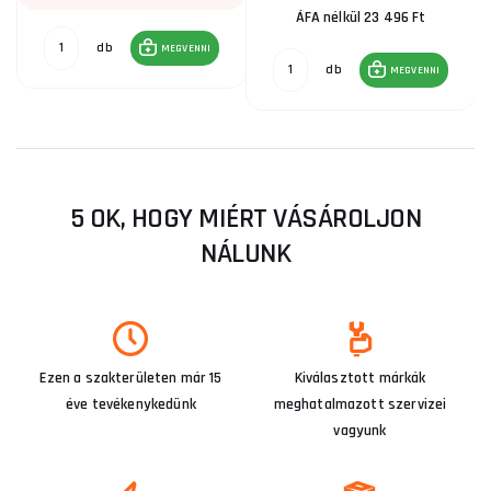
ÁFA nélkül 23 496 Ft
db
MEGVENNI
db
MEGVENNI
5 OK, HOGY MIÉRT VÁSÁROLJON
NÁLUNK
Ezen a szakterületen már 15
Kiválasztott márkák
éve tevékenykedünk
meghatalmazott szervizei
vagyunk