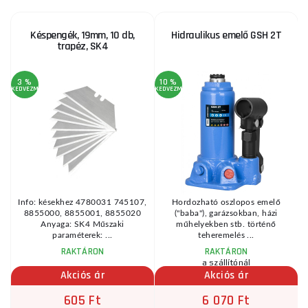
Késpengék, 19mm, 10 db,
Hidraulikus emelő GSH 2T
trapéz, SK4
3 %
10 %
KEDVEZMÉNY
KEDVEZMÉNY
KE
k
Info: késekhez 4780031 745107,
Hordozható oszlopos emelő
8855000, 8855001, 8855020
("baba"), garázsokban, házi
Anyaga: SK4 Műszaki
műhelyekben stb. történő
paraméterek: ...
teheremelés ...
RAKTÁRON
RAKTÁRON
a szállítónál
Akciós ár
Akciós ár
605 Ft
6 070 Ft