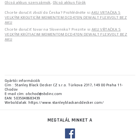
Olcsó akkus szerszámok
,
Olcsó akkus fúrók
Chcete doručit zboží do Česka? Prohlédněte si
AKU VRTAČKA S
VELKÝM KROUTICÍM MOMENTEM DCD470N DEWALT FLEXVOLT BEZ
AKU
Chcete doručiť tovar na Slovensko? Prezrite si
AKU VŔTAČKA S
VEĽKÝM KRÚTIACIM MOMENTOM DCD470N DEWALT FLEXVOLT BEZ
AKU
Gyártói információk
Cím : Stanley Black Decker CZ s.r.o. Türkova 2317, 149 00 Praha 11-
Chodov
E-mail cím: obchod@sbdinc.com
EAN: 5035048683439
Weboldalak: https://www.stanleyblackanddecker.com/
MEGTALÁL MINKET A