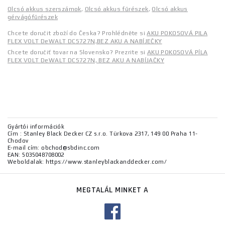
Olcsó akkus szerszámok
,
Olcsó akkus fűrészek
,
Olcsó akkus
gérvágófűrészek
Chcete doručit zboží do Česka? Prohlédněte si
AKU POKOSOVÁ PILA
FLEX VOLT DeWALT DCS727N,BEZ AKU A NABÍJEČKY
Chcete doručiť tovar na Slovensko? Prezrite si
AKU POKOSOVÁ PÍLA
FLEX VOLT DeWALT DCS727N, BEZ AKU A NABÍJAČKY
Gyártói információk
Cím : Stanley Black Decker CZ s.r.o. Türkova 2317, 149 00 Praha 11-
Chodov
E-mail cím: obchod@sbdinc.com
EAN: 5035048708002
Weboldalak: https://www.stanleyblackanddecker.com/
MEGTALÁL MINKET A