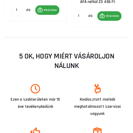
ÁFA nélkül 23 496 Ft
db
MEGVENNI
db
MEGVENNI
5 OK, HOGY MIÉRT VÁSÁROLJON
NÁLUNK
Ezen a szakterületen már 15
Kiválasztott márkák
éve tevékenykedünk
meghatalmazott szervizei
vagyunk