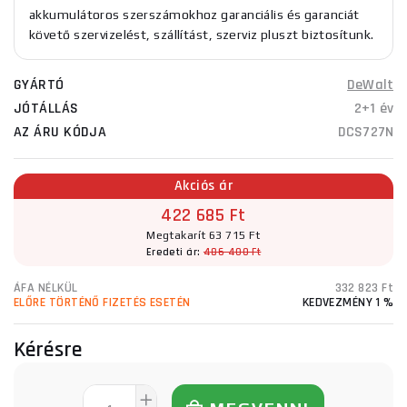
akkumulátoros szerszámokhoz garanciális és garanciát
követő szervizelést, szállítást, szerviz pluszt biztosítunk.
GYÁRTÓ
DeWalt
JÓTÁLLÁS
2+1 év
AZ ÁRU KÓDJA
DCS727N
Akciós ár
422 685 Ft
Megtakarít 63 715 Ft
Eredeti ár:
486 400 Ft
ÁFA NÉLKÜL
332 823 Ft
ELŐRE TÖRTÉNŐ FIZETÉS ESETÉN
KEDVEZMÉNY 1 %
Kérésre