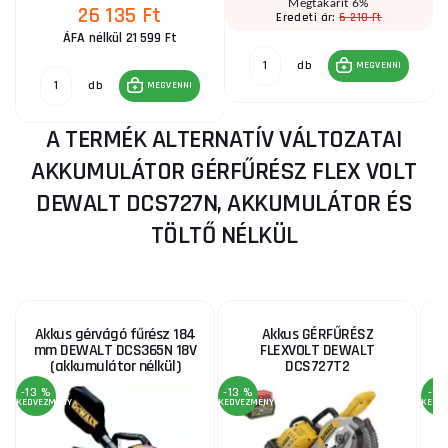
Megtakarít 6%
26 135 Ft
6 210 Ft
Eredeti ár:
ÁFA nélkül 21 599 Ft
db
MEGVENNI
db
MEGVENNI
A TERMÉK ALTERNATÍV VÁLTOZATAI
AKKUMULÁTOR GÉRFŰRÉSZ FLEX VOLT
DEWALT DCS727N, AKKUMULÁTOR ÉS
TÖLTŐ NÉLKÜL
Akkus gérvágó fűrész 184
Akkus GÉRFŰRÉSZ
mm DEWALT DCS365N 18V
FLEXVOLT DEWALT
(akkumulátor nélkül)
DCS727T2
-13 %
-13 %
-9 
KEDVEZMÉNY
KEDVEZMÉNY
KEDV