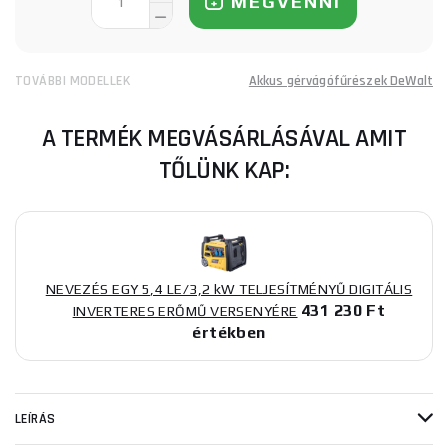
MEGVENNI
TOVÁBBI MODELLEK
Akkus gérvágófűrészek DeWalt
A TERMÉK MEGVÁSÁRLÁSÁVAL AMIT
TŐLÜNK KAP:
NEVEZÉS EGY 5,4 LE/3,2 kW TELJESÍTMÉNYŰ DIGITÁLIS
431 230 Ft
INVERTERES ERŐMŰ VERSENYÉRE
értékben
LEÍRÁS