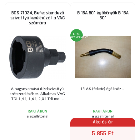
BGS 71034, Befecskendező
B 15A 50° égőkönyök B 15A
szivattyú kerékhúzó | a VAG
50°
számára
6 %
1
KEDVEZMÉNY
KE
ó
A nagynyomású dízelszivattyú
15 AK.(fekete) égőkhöz ...
szétszereléséhez. Alkalmas VAG
.
TDI 1,4 l, 1,6 l, 2,0 l Tdi mo ...
RAKTÁRON
RAKTÁRON
a szállítónál
a szállítónál
Akciós ár
5 855 Ft