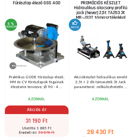
Fűrészlap élező GSS 400
PROMÓCIÓS KÉSZLET
Hidraulikus alacsony profilú
jack (hever) 2,5t TA253 3t
MB-JS3T támasztékokkal
6 %
KEDVEZMÉNY
AKCIÓ
A
KE
Praktikus GÜDE fűrészlap-élező,
Akciókészlet hidraulikus emelő
HM és CV fűrészlapok fogainak
2,5t + 2 db támaszték 3t Jack
élezésére tervezve, Ø 90 - 4 ...
paraméterei: nélkülözhetetle ...
AZONNAL
AZONNAL
Akciós ár
31 190 Ft
Ušetříte 1 885 Ft
28 430 Ft
33 075 Ft
Eredeti ár: