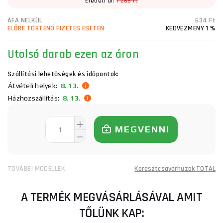
Eredeti ár:
1 265 Ft
ÁFA NÉLKÜL
634 Ft
ELŐRE TÖRTÉNŐ FIZETÉS ESETÉN
KEDVEZMÉNY 1 %
Utolsó darab ezen az áron
Szállítási lehetőségek és időpontok:
Átvételi helyek:
8. 13.
Házhozszállítás:
8. 13.
MEGVENNI
TOVÁBBI MODELLEK
Keresztcsavarhúzók TOTAL
A TERMÉK MEGVÁSÁRLÁSÁVAL AMIT
TŐLÜNK KAP: