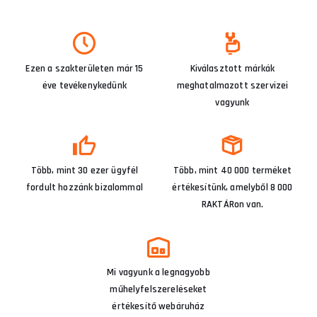
Ezen a szakterületen már 15
Kiválasztott márkák
éve tevékenykedünk
meghatalmazott szervizei
vagyunk
Több, mint 30 ezer ügyfél
Több, mint 40 000 terméket
fordult hozzánk bizalommal
értékesítünk, amelyből 8 000
RAKTÁRon van.
Mi vagyunk a legnagyobb
műhelyfelszereléseket
értékesítő webáruház