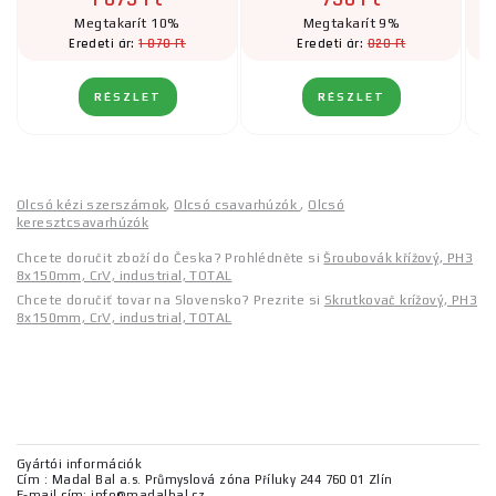
Megtakarít 10%
Megtakarít 9%
1 870 Ft
820 Ft
Eredeti ár:
Eredeti ár:
RÉSZLET
RÉSZLET
Olcsó kézi szerszámok
,
Olcsó csavarhúzók
,
Olcsó
keresztcsavarhúzók
Chcete doručit zboží do Česka? Prohlédněte si
Šroubovák křížový, PH3
8x150mm, CrV, industrial, TOTAL
Chcete doručiť tovar na Slovensko? Prezrite si
Skrutkovač krížový, PH3
8x150mm, CrV, industrial, TOTAL
Gyártói információk
Cím : Madal Bal a.s. Průmyslová zóna Příluky 244 760 01 Zlín
E-mail cím: info@madalbal.cz