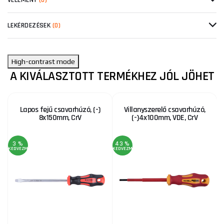
VÉLEMÉNY
(0)
LEKÉRDEZÉSEK
(0)
High-contrast mode
A KIVÁLASZTOTT TERMÉKHEZ JÓL JÖHET
Lapos fejű csavarhúzó, (-)
Villanyszerelő csavarhúzó,
8x150mm, CrV
(-)4x100mm, VDE, CrV
3 %
43 %
KEDVEZMÉNY
KEDVEZMÉNY
KE