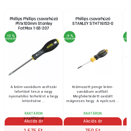
Phillips Phillips csavarhúzó
Phillips csavarhúzó
P
Ph1x100mm Stanley
STANLEY STHT16153-0
FatMax 1-65-207
-10 %
-9 %
-3 
KEDVEZMÉNY
KEDVEZMÉNY
KEDV
A króm-vanádium acélszár
Krómozott penge króm-
lehetővé teszi a nagy
vanádium acélból.
nyomatékú terhelést a hegy
Megfeketedett oxidált
letöréséne ...
mágneses hegy. A nyolcszö ...
fe
RAKTÁRON
RAKTÁRON
a szállítónál
Akciós ár
Akciós ár
1 675 Ft
750 Ft