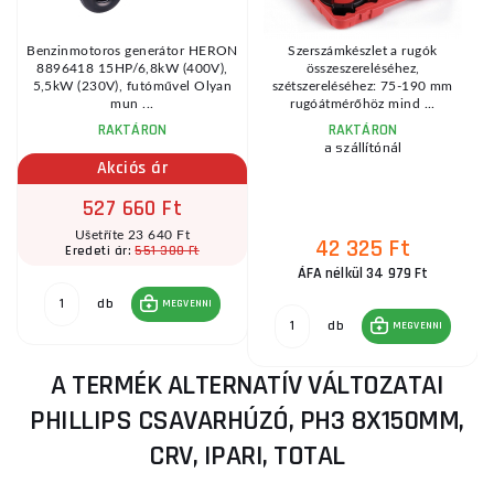
g
Benzinmotoros generátor HERON
Szerszámkészlet a rugók
8896418 15HP/6,8kW (400V),
összeszereléséhez,
.
5,5kW (230V), futóművel Olyan
szétszereléséhez: 75-190 mm
mun ...
rugóátmérőhöz mind ...
RAKTÁRON
RAKTÁRON
a szállítónál
Akciós ár
527 660 Ft
Ušetříte 23 640 Ft
42 325 Ft
551 300 Ft
Eredeti ár:
ÁFA nélkül 34 979 Ft
db
MEGVENNI
db
MEGVENNI
A TERMÉK ALTERNATÍV VÁLTOZATAI
PHILLIPS CSAVARHÚZÓ, PH3 8X150MM,
CRV, IPARI, TOTAL