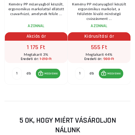
-
Kemény PP műanyagból készült,
Kemény PP műanyagból készült
ergonomikus markolattal ellátott
ergonómikus markolat, a
csavarhúzó, amelynek felüle ...
felületén kiváló minőségű
csúszásment ...
AZONNAL
AZONNAL
Akciós ár
Kiárusítási ár
1 175 Ft
555 Ft
Megtakarít 3%
Megtakarít 44%
1 210 Ft
980 Ft
Eredeti ár:
Eredeti ár:
db
db
MEGVENNI
MEGVENNI
5 OK, HOGY MIÉRT VÁSÁROLJON
NÁLUNK