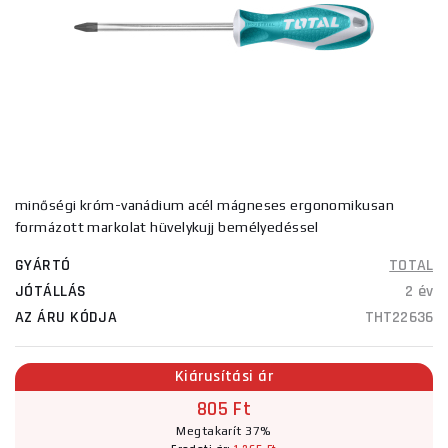
minőségi króm-vanádium acél mágneses ergonomikusan
formázott markolat hüvelykujj bemélyedéssel
GYÁRTÓ
TOTAL
JÓTÁLLÁS
2 év
AZ ÁRU KÓDJA
THT22636
Kiárusítási ár
805 Ft
Megtakarít 37%