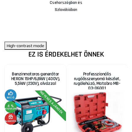
Csehországban és
Szlovákiában
High-contrast mode
EZ IS ÉRDEKELHET ÖNNEK
Benzinmotoros generátor
Professzionális
HERON 15HP/6,8kW (400V),
rugóösszenyomó készlet,
5,5kW (230V), alvázzal
rugólehúzó, Matabro MB-
03-06001
INGYENES AJÁNDÉK
AKCIÓ
A
4 %
8
KEDVEZMÉNY
KE
AJÁNDÉK