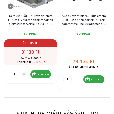
Praktikus GÜDE fűrészlap-élező,
Akciókészlet hidraulikus emelő
HM és CV fűrészlapok fogainak
2,5t + 2 db támaszték 3t Jack
élezésére tervezve, Ø 90 - 4 ...
paraméterei: nélkülözhetetle ...
AZONNAL
AZONNAL
Akciós ár
31 190 Ft
Ušetříte 1 885 Ft
28 430 Ft
33 075 Ft
Eredeti ár:
ÁFA nélkül 23 496 Ft
db
MEGVENNI
db
MEGVENNI
5 OK, HOGY MIÉRT VÁSÁROLJON