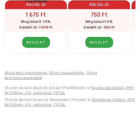
a szállítónál
Akciós ár
Akciós ár
1 675 Ft
750 Ft
Megtakarít 10%
Megtakarít 9%
1 870 Ft
820 Ft
Eredeti ár:
Eredeti ár:
RÉSZLET
RÉSZLET
Olcsó kézi szerszámok
,
Olcsó csavarhúzók
,
Olcsó
keresztcsavarhúzók
Chcete doručit zboží do Česka? Prohlédněte si
Šroubovák křížový, PH3
8x150mm, CrV, industrial, TOTAL
Chcete doručiť tovar na Slovensko? Prezrite si
Skrutkovač krížový, PH3
8x150mm, CrV, industrial, TOTAL