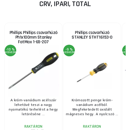
CRV, IPARI, TOTAL
Phillips Phillips csavarhúzó
Phillips csavarhúzó
P
Ph1x100mm Stanley
STANLEY STHT16153-0
FatMax 1-65-207
-10 %
-9 %
-3 
KEDVEZMÉNY
KEDVEZMÉNY
KEDV
A króm-vanádium acélszár
Krómozott penge króm-
lehetővé teszi a nagy
vanádium acélból.
nyomatékú terhelést a hegy
Megfeketedett oxidált
letöréséne ...
mágneses hegy. A nyolcszö ...
cs
RAKTÁRON
RAKTÁRON