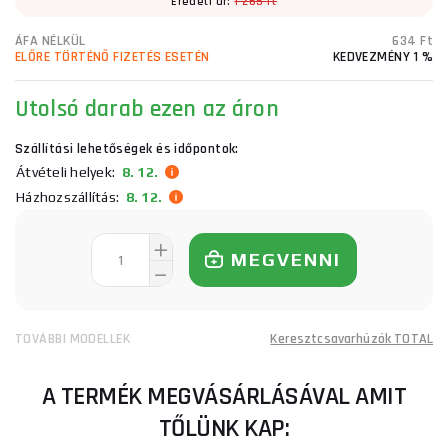
Eredeti ár:
1 265 Ft
ÁFA NÉLKÜL
634 Ft
ELŐRE TÖRTÉNŐ FIZETÉS ESETÉN
KEDVEZMÉNY 1 %
Utolsó darab ezen az áron
Szállítási lehetőségek és időpontok:
Átvételi helyek:
8. 12.
Házhozszállítás:
8. 12.
MEGVENNI
TOVÁBBI MODELLEK
Keresztcsavarhúzók TOTAL
A TERMÉK MEGVÁSÁRLÁSÁVAL AMIT
TŐLÜNK KAP: