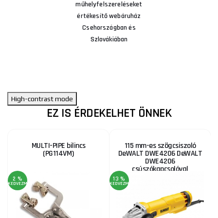
műhelyfelszereléseket
értékesítő webáruház
Csehországban és
Szlovákiában
High-contrast mode
EZ IS ÉRDEKELHET ÖNNEK
MULTI-PIPE bilincs
115 mm-es szögcsiszoló
(PG114VM)
DeWALT DWE4206 DeWALT
DWE4206
csúszókapcsolóval
2 %
13 %
KEDVEZMÉNY
KEDVEZMÉNY
KE
AJ