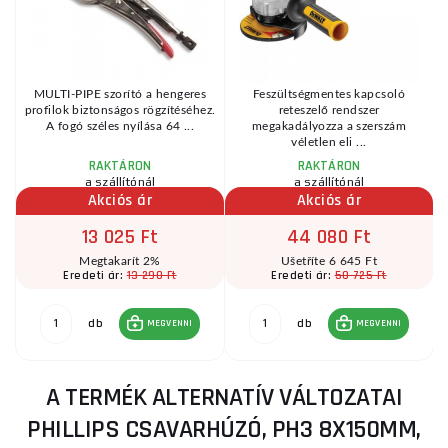
MULTI-PIPE szorító a hengeres
Feszültségmentes kapcsoló
bb
profilok biztonságos rögzítéséhez.
reteszelő rendszer
A fogó széles nyílása 64 ...
megakadályozza a szerszám
véletlen eli ...
RAKTÁRON
RAKTÁRON
a szállítónál
a szállítónál
Akciós ár
Akciós ár
13 025 Ft
44 080 Ft
Megtakarít 2%
Ušetříte 6 645 Ft
13 290 Ft
50 725 Ft
Eredeti ár:
Eredeti ár:
db
db
MEGVENNI
MEGVENNI
A TERMÉK ALTERNATÍV VÁLTOZATAI
PHILLIPS CSAVARHÚZÓ, PH3 8X150MM,