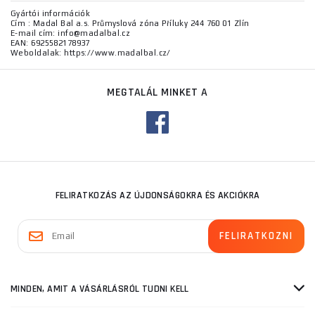
Gyártói információk
Cím : Madal Bal a.s. Průmyslová zóna Příluky 244 760 01 Zlín
E-mail cím: info@madalbal.cz
EAN: 6925582178937
Weboldalak: https://www.madalbal.cz/
MEGTALÁL MINKET A
FELIRATKOZÁS AZ ÚJDONSÁGOKRA ÉS AKCIÓKRA
MINDEN, AMIT A VÁSÁRLÁSRÓL TUDNI KELL