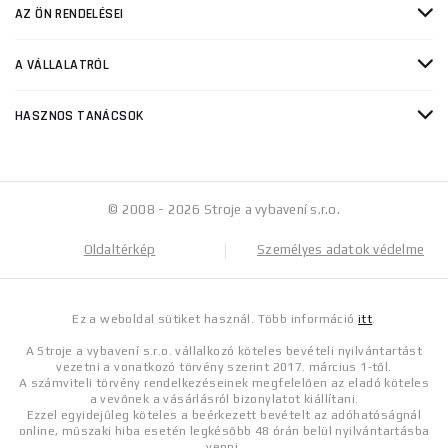
AZ ÖN RENDELÉSEI
A VÁLLALATRÓL
HASZNOS TANÁCSOK
© 2008 - 2026 Stroje a vybavení s.r.o.
Oldaltérkép
Személyes adatok védelme
Ez a weboldal sütiket használ. Több információ
itt
.
A Stroje a vybavení s.r.o. vállalkozó köteles bevételi nyilvántartást
vezetni a vonatkozó törvény szerint 2017. március 1-től.
A számviteli törvény rendelkezéseinek megfelelően az eladó köteles
a vevőnek a vásárlásról bizonylatot kiállítani.
Ezzel egyidejűleg köteles a beérkezett bevételt az adóhatóságnál
online, műszaki hiba esetén legkésőbb 48 órán belül nyilvántartásba
venni.