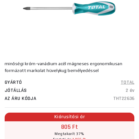
minőségi króm-vanádium acél mágneses ergonomikusan
formázott markolat hüvelykujj bemélyedéssel
GYÁRTÓ
TOTAL
JÓTÁLLÁS
2 év
AZ ÁRU KÓDJA
THT22636
Kiárusítási ár
805 Ft
Megtakarít 37%