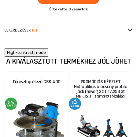
Értékelte
0 vásárlók
LEKÉRDEZÉSEK
(0)
High-contrast mode
A KIVÁLASZTOTT TERMÉKHEZ JÓL JÖHET
Fűrészlap élező GSS 400
PROMÓCIÓS KÉSZLET
Hidraulikus alacsony profilú
jack (hever) 2,5t TA253 3t
MB-JS3T támasztékokkal
6 %
KEDVEZMÉNY
AKCIÓ
A
KE