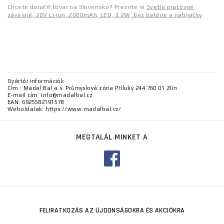
Chcete doručiť tovar na Slovensko? Prezrite si
Svetlo pracovné
závesné, 20V Li-ion, 2000mAh, LED, 3.2W, bez batérie a nabíjačky
Gyártói információk
Cím : Madal Bal a.s. Průmyslová zóna Příluky 244 760 01 Zlín
E-mail cím: info@madalbal.cz
EAN: 6925582191578
Weboldalak: https://www.madalbal.cz/
MEGTALÁL MINKET A
FELIRATKOZÁS AZ ÚJDONSÁGOKRA ÉS AKCIÓKRA