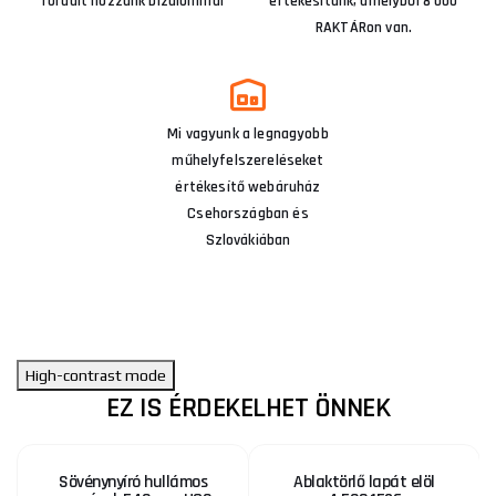
fordult hozzánk bizalommal
értékesítünk, amelyből 8 000
RAKTÁRon van.
Mi vagyunk a legnagyobb
műhelyfelszereléseket
értékesítő webáruház
Csehországban és
Szlovákiában
High-contrast mode
EZ IS ÉRDEKELHET ÖNNEK
Sövénynyíró hullámos
Ablaktörlő lapát elöl