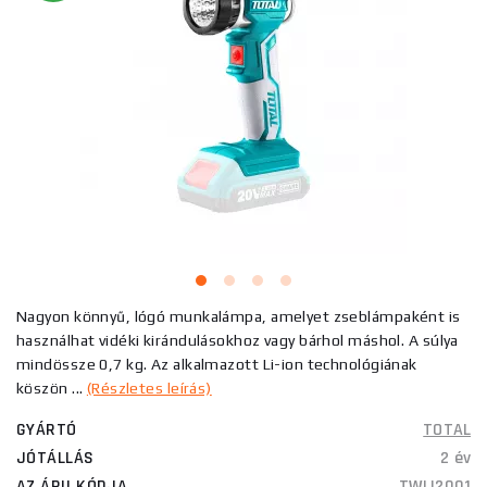
Nagyon könnyű, lógó munkalámpa, amelyet zseblámpaként is
használhat vidéki kirándulásokhoz vagy bárhol máshol. A súlya
mindössze 0,7 kg. Az alkalmazott Li-ion technológiának
köszön ...
(Részletes leírás)
GYÁRTÓ
TOTAL
JÓTÁLLÁS
2 év
AZ ÁRU KÓDJA
TWLI2001