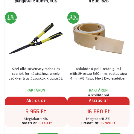
pengével, 540mm, HCS
4.508.1526
3 %
2 %
2
KEDVEZMÉNY
KEDVEZMÉNY
KE
Kézi olló sövénynyíráshoz és
ablaktörlő poliuretán gumi
-
cserjék formázásához, amely
elülsőHossza 860 mm, vastagsága
csökkenti az ágacskák kiugrását.
4 mmA8 Fasa, Next Evo esetében
...
...
RAKTÁRON
RAKTÁRON
a szállítónál
Akciós ár
Akciós ár
5 955 Ft
16 580 Ft
Megtakarít 4%
Megtakarít 3%
6 140 Ft
16 920 Ft
Eredeti ár:
Eredeti ár: