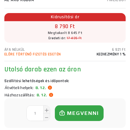
Kiárusítási ár
8 790 Ft
Megtakarít 8 645 Ft
Eredeti ár:
17 435 Ft
ÁFA NÉLKÜL
6 921 Ft
ELŐRE TÖRTÉNŐ FIZETÉS ESETÉN
KEDVEZMÉNY 1 %
Utolsó darab ezen az áron
Szállítási lehetőségek és időpontok:
Átvételi helyek:
8. 12.
Házhozszállítás:
8. 12.
MEGVENNI