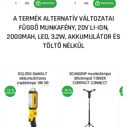
db
db
MEGVENNI
MEGVENNI
A TERMÉK ALTERNATÍV VÁLTOZATAI
FÜGGŐ MUNKAFÉNY, 20V LI-ION,
2000MAH, LED, 3.2W, AKKUMULÁTOR ÉS
TÖLTŐ NÉLKÜL
DCL050 DeWALT
SCANGRIP munkalámpa
akkumulátoros
állvánnyal TOWER
zseblámpa 18V XR
COMPACT CONNECT
akkumulátor nélkül
-13 %
-18 %
-18
KEDVEZMÉNY
KEDVEZMÉNY
KEDV