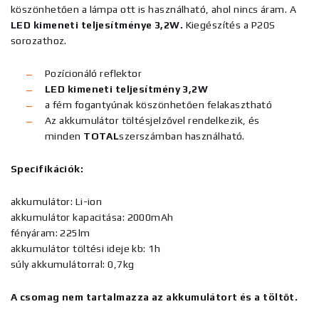
köszönhetően a lámpa ott is használható, ahol nincs áram. A
LED kimeneti teljesítménye 3,2W.
Kiegészítés a P20S
sorozathoz.
Pozícionáló reflektor
LED kimeneti teljesítmény 3,2W
a fém fogantyúnak köszönhetően felakasztható
Az akkumulátor töltésjelzővel rendelkezik, és
minden
TOTAL
szerszámban használható.
Specifikációk:
akkumulátor: Li-ion
akkumulátor kapacitása: 2000mAh
fényáram: 225lm
akkumulátor töltési ideje kb: 1h
súly akkumulátorral: 0,7kg
A csomag nem tartalmazza az akkumulátort és a töltőt.