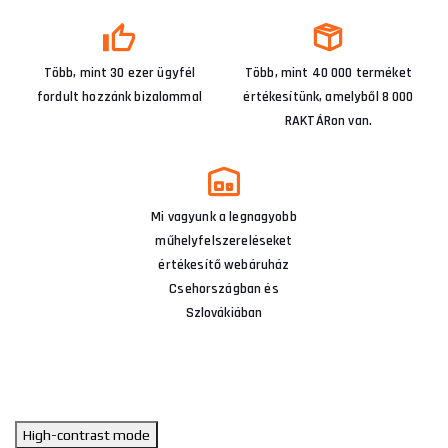
Több, mint 30 ezer ügyfél
Több, mint 40 000 terméket
fordult hozzánk bizalommal
értékesítünk, amelyből 8 000
RAKTÁRon van.
Mi vagyunk a legnagyobb
műhelyfelszereléseket
értékesítő webáruház
Csehországban és
Szlovákiában
High-contrast mode