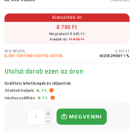
Kiárusítási ár
8 790 Ft
Megtakarít 8 645 Ft
Eredeti ár:
17 435 Ft
ÁFA NÉLKÜL
6 921 Ft
ELŐRE TÖRTÉNŐ FIZETÉS ESETÉN
KEDVEZMÉNY 1 %
Utolsó darab ezen az áron
Szállítási lehetőségek és időpontok:
Átvételi helyek:
8. 11.
Házhozszállítás:
8. 11.
MEGVENNI