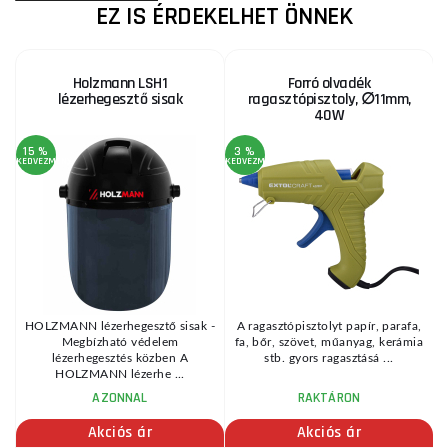
EZ IS ÉRDEKELHET ÖNNEK
Holzmann LSH1
Forró olvadék
lézerhegesztő sisak
ragasztópisztoly, ∅11mm,
40W
15 %
3 %
KEDVEZMÉNY
KEDVEZMÉNY
HOLZMANN lézerhegesztő sisak -
A ragasztópisztolyt papír, parafa,
Megbízható védelem
fa, bőr, szövet, műanyag, kerámia
lézerhegesztés közben A
stb. gyors ragasztásá ...
HOLZMANN lézerhe ...
AZONNAL
RAKTÁRON
Akciós ár
Akciós ár