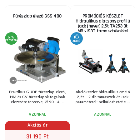
Fűrészlap élező GSS 400
PROMÓCIÓS KÉSZLET
Hidraulikus alacsony profilú
jack (hever) 2,5t TA253 3t
MB-JS3T támasztékokkal
6 %
KEDVEZMÉNY
AKCIÓ
A
KE
Praktikus GÜDE fűrészlap-élező,
Akciókészlet hidraulikus emelő
HM és CV fűrészlapok fogainak
2,5t + 2 db támaszték 3t Jack
élezésére tervezve, Ø 90 - 4 ...
paraméterei: nélkülözhetetle ...
AZONNAL
AZONNAL
Akciós ár
31 190 Ft