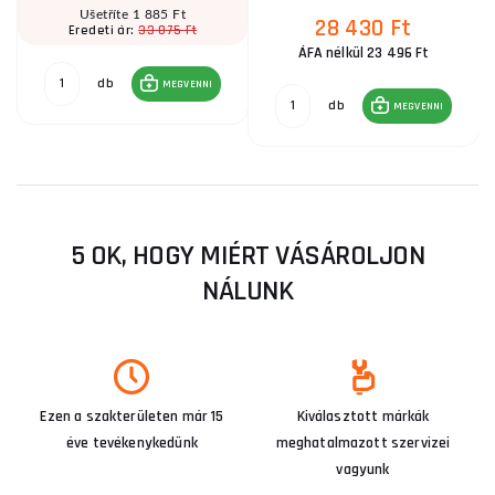
Ušetříte 1 885 Ft
28 430 Ft
33 075 Ft
Eredeti ár:
ÁFA nélkül 23 496 Ft
db
MEGVENNI
db
MEGVENNI
5 OK, HOGY MIÉRT VÁSÁROLJON
NÁLUNK
Ezen a szakterületen már 15
Kiválasztott márkák
éve tevékenykedünk
meghatalmazott szervizei
vagyunk