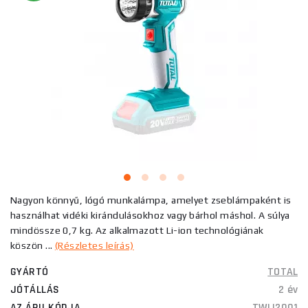
Nagyon könnyű, lógó munkalámpa, amelyet zseblámpaként is
használhat vidéki kirándulásokhoz vagy bárhol máshol. A súlya
mindössze 0,7 kg. Az alkalmazott Li-ion technológiának
köszön ...
(Részletes leírás)
GYÁRTÓ
TOTAL
JÓTÁLLÁS
2 év
AZ ÁRU KÓDJA
TWLI2001