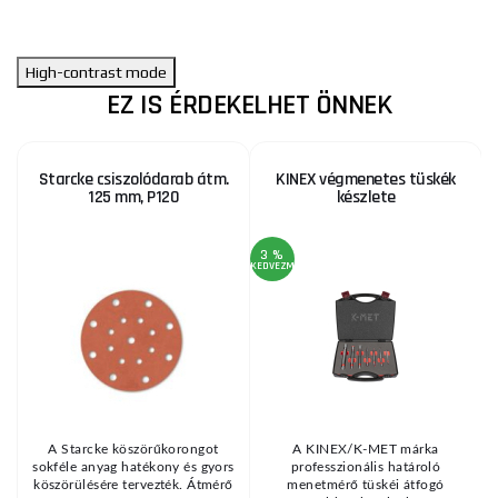
High-contrast mode
EZ IS ÉRDEKELHET ÖNNEK
Starcke csiszolódarab átm.
KINEX végmenetes tüskék
125 mm, P120
készlete
3 %
KEDVEZMÉNY
KE
A Starcke köszörűkorongot
A KINEX/K-MET márka
sokféle anyag hatékony és gyors
professzionális határoló
köszörülésére tervezték. Átmérő
menetmérő tüskéi átfogó