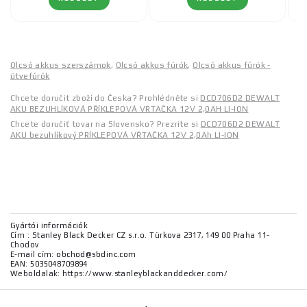
Olcsó akkus szerszámok
,
Olcsó akkus fúrók
,
Olcsó akkus fúrók -
ütvefúrók
Chcete doručit zboží do Česka? Prohlédněte si
DCD706D2 DEWALT
AKU BEZUHLÍKOVÁ PŘÍKLEPOVÁ VRTAČKA 12V 2,0AH LI-ION
Chcete doručiť tovar na Slovensko? Prezrite si
DCD706D2 DEWALT
AKU bezuhlíkový PRÍKLEPOVÁ VŔTAČKA 12V 2,0Ah LI-ION
Gyártói információk
Cím : Stanley Black Decker CZ s.r.o. Türkova 2317, 149 00 Praha 11-
Chodov
E-mail cím: obchod@sbdinc.com
EAN: 5035048709894
Weboldalak: https://www.stanleyblackanddecker.com/