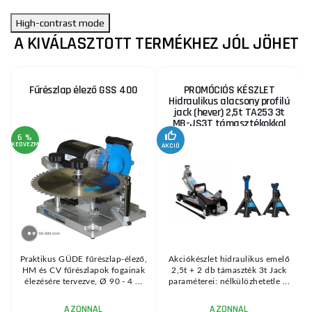
High-contrast mode
A KIVÁLASZTOTT TERMÉKHEZ JÓL JÖHET
Fűrészlap élező GSS 400
PROMÓCIÓS KÉSZLET
Hidraulikus alacsony profilú
jack (hever) 2,5t TA253 3t
MB-JS3T támasztékokkal
6 %
KEDVEZMÉNY
AKCIÓ
A
KE
Praktikus GÜDE fűrészlap-élező,
Akciókészlet hidraulikus emelő
HM és CV fűrészlapok fogainak
2,5t + 2 db támaszték 3t Jack
élezésére tervezve, Ø 90 - 4 ...
paraméterei: nélkülözhetetle ...
AZONNAL
AZONNAL