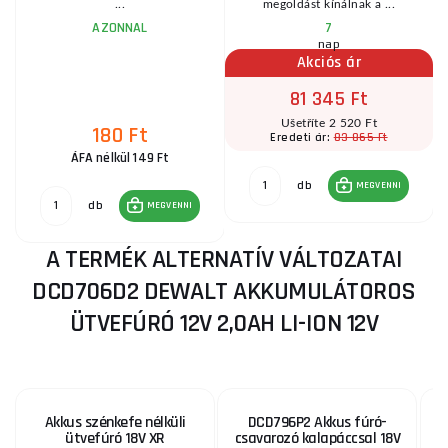
...
megoldást kínálnak a ...
AZONNAL
7
nap
Akciós ár
81 345 Ft
Ušetříte 2 520 Ft
180 Ft
83 865 Ft
Eredeti ár:
ÁFA nélkül 149 Ft
db
MEGVENNI
db
MEGVENNI
A TERMÉK ALTERNATÍV VÁLTOZATAI
DCD706D2 DEWALT AKKUMULÁTOROS
ÜTVEFÚRÓ 12V 2,0AH LI-ION 12V
Akkus szénkefe nélküli
DCD796P2 Akkus fúró-
ütvefúró 18V XR
csavarozó kalapáccsal 18V
D