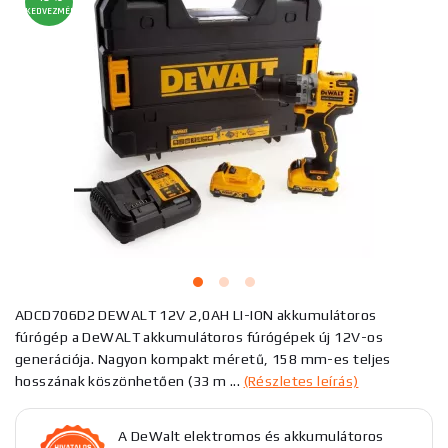
KEDVEZMÉNY
ADCD706D2 DEWALT 12V 2,0AH LI-ION akkumulátoros
fúrógép a DeWALT akkumulátoros fúrógépek új 12V-os
generációja. Nagyon kompakt méretű, 158 mm-es teljes
hosszának köszönhetően (33 m ...
(Részletes leírás)
A DeWalt elektromos és akkumulátoros