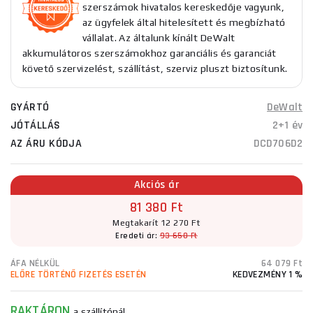
szerszámok hivatalos kereskedője vagyunk,
az ügyfelek által hitelesített és megbízható
vállalat. Az általunk kínált DeWalt
akkumulátoros szerszámokhoz garanciális és garanciát
követő szervizelést, szállítást, szerviz pluszt biztosítunk.
GYÁRTÓ
DeWalt
JÓTÁLLÁS
2+1 év
AZ ÁRU KÓDJA
DCD706D2
Akciós ár
81 380 Ft
Megtakarít 12 270 Ft
Eredeti ár:
93 650 Ft
ÁFA NÉLKÜL
64 079 Ft
ELŐRE TÖRTÉNŐ FIZETÉS ESETÉN
KEDVEZMÉNY 1 %
RAKTÁRON
a szállítónál