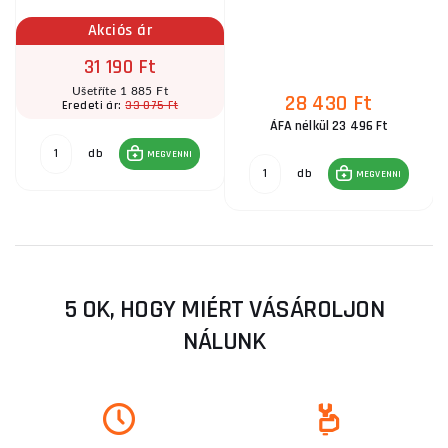
Akciós ár
31 190 Ft
Ušetříte 1 885 Ft
28 430 Ft
33 075 Ft
Eredeti ár:
ÁFA nélkül 23 496 Ft
db
MEGVENNI
db
MEGVENNI
5 OK, HOGY MIÉRT VÁSÁROLJON
NÁLUNK