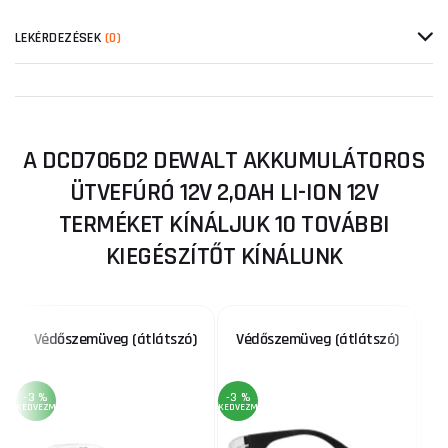
LEKÉRDEZÉSEK
(0)
A DCD706D2 DEWALT AKKUMULÁTOROS
ÜTVEFÚRÓ 12V 2,0AH LI-ION 12V
TERMÉKET KÍNÁLJUK 10 TOVÁBBI
KIEGÉSZÍTŐT KÍNÁLUNK
Védőszemüveg (átlátszó)
Védőszemüveg (átlátszó)
K
-3 %
-3 %
KEDVEZMÉNY
KEDVEZMÉNY