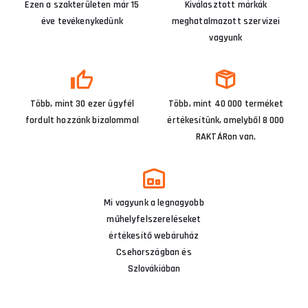
Ezen a szakterületen már 15
Kiválasztott márkák
éve tevékenykedünk
meghatalmazott szervizei
vagyunk
Több, mint 30 ezer ügyfél
Több, mint 40 000 terméket
fordult hozzánk bizalommal
értékesítünk, amelyből 8 000
RAKTÁRon van.
Mi vagyunk a legnagyobb
műhelyfelszereléseket
értékesítő webáruház
Csehországban és
Szlovákiában