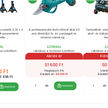
KEDVEZMÉNY
KEDVEZMÉNY
us emelő 2,5t + 2
A professzionális kerti ollóval akár 25
Tartozékok: szór
k paraméterei:
mm átmérőjű fa- és cserjeágak és
akril- és vízbá
tle ...
növényi szárak eg ...
fes
AL
AZONNAL
A
ovi üzletben
raktáron a rozsnovi üzletben
raktáron a 
Akciós ár
Kiár
51 600 Ft
50
0 Ft
Megtakarít 3%
Ušetř
53 195 Ft
Eredeti ár:
Eredeti
3 496 Ft
db
db
MEGVENNI
MEGVENNI