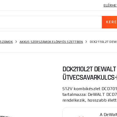
ELÉRHE
RSZÁMOK
AKKUS SZERSZÁMOK ELŐNYÖS SZETTBEN
DCK2110L2T DEW
DCK2110L2T DEWAL
ÜTVECSAVARKULCS-
S12V kombikészlet DCD701
tartalmazza: DeWALT DCD7
rendelkezik, hosszabb élett
A DeWal