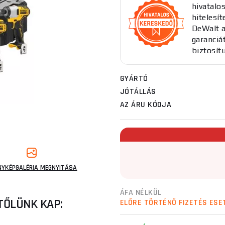
hivatalo
hitelesít
DeWalt a
garanciát
biztosít
GYÁRTÓ
JÓTÁLLÁS
AZ ÁRU KÓDJA
NYKÉPGALÉRIA MEGNYITÁSA
ÁFA NÉLKÜL
TŐLÜNK KAP:
ELŐRE TÖRTÉNŐ FIZETÉS ESE