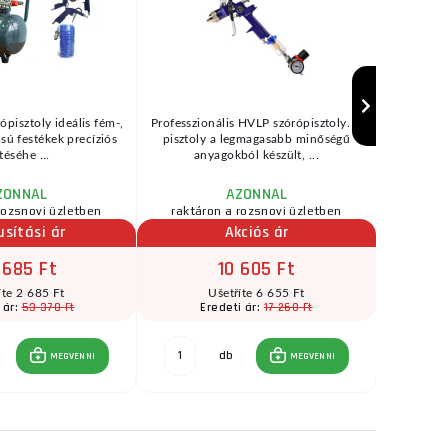
ópisztoly ideális fém-,
Professzionális HVLP szórópisztoly. A
Fűrészl
zisú festékek precíziós
pisztoly a legmagasabb minőségű
bölcsőfűré
téséhe ...
anyagokból készült, ...
(→"H
ZONNAL
AZONNAL
rozsnovi üzletben
raktáron a rozsnovi üzletben
raktár
usítási ár
Akciós ár
 685 Ft
10 605 Ft
íte 2 685 Ft
Ušetříte 6 655 Ft
53 370 Ft
17 260 Ft
 ár:
Eredeti ár:
E
db
MEGVENNI
MEGVENNI