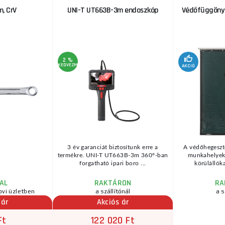
m, CrV
UNI-T UT663B-3m endoszkóp
Védőfüggöny
2 %
KEDVEZMÉNY
AKCIÓ
3 év garanciát biztosítunk erre a
A védőhegeszt
termékre. UNI-T UT663B-3m 360°-ban
munkahelyekr
forgatható ipari boro ...
körülállóka
AL
RAKTÁRON
RA
ovi üzletben
a szállítónál
a s
 ár
Akciós ár
Ft
122 020 Ft