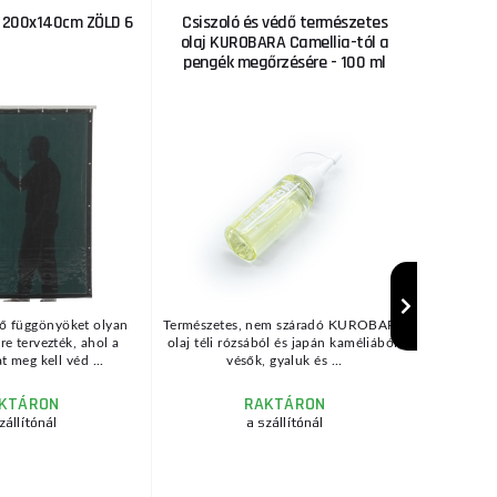
 200x140cm ZÖLD 6
Csiszoló és védő természetes
Mini 
olaj KUROBARA Camellia-tól a
pengék megőrzésére - 100 ml
ő függönyöket olyan
Természetes, nem száradó KUROBARA
Mini for
e tervezték, ahol a
olaj téli rózsából és japán kaméliából,
paramé
t meg kell véd ...
vésők, gyaluk és ...
mmSúly
KTÁRON
RAKTÁRON
zállítónál
a szállítónál
raktár