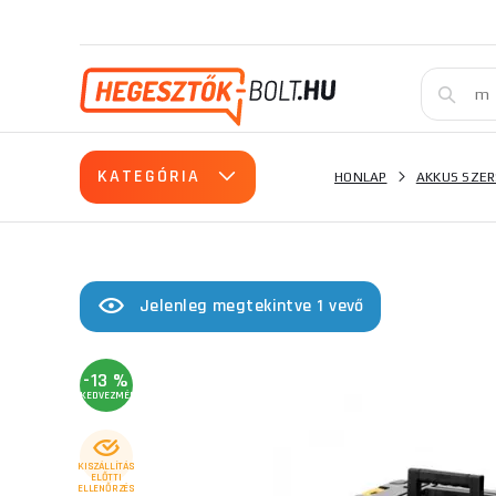
KATEGÓRIA
HONLAP
AKKUS SZE
Jelenleg megtekintve 1 vevő
-13 %
KEDVEZMÉNY
KISZÁLLÍTÁS
ELŐTTI
ELLENŐRZÉS