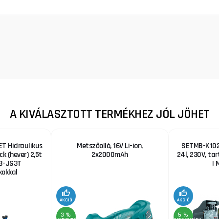
A KIVÁLASZTOTT TERMÉKHEZ JÓL JÖHET
T Hidraulikus
Metszőolló, 16V Li-ion,
SETMB-K102,
ck (hever) 2,5t
2x2000mAh
24l, 230V, ta
B-JS3T
| 
okkal
AKCIÓ
AKCIÓ
3 %
5 %