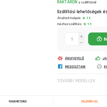
RAKTÁRON
a szállítónál
Szállítási lehetőségek é
Átvételi helyek:
8. 17.
Házhozszállítás:
8. 17.
ÁRUFIGYELŐ
JA
MEGOSZTANI
K
TOVÁBBI MODELLEK
PARAMÉTEREK
VÉLEMÉNY
(0)