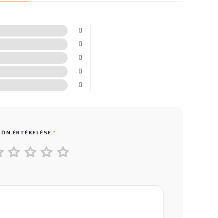
0
0
0
0
0
 ÖN ÉRTÉKELÉSE
*