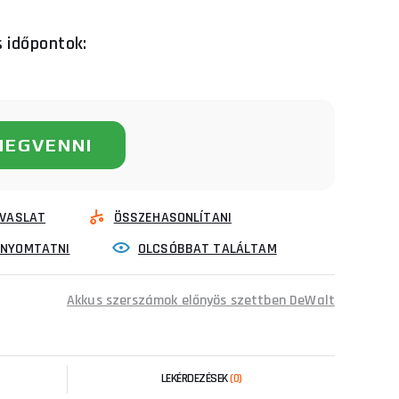
s időpontok:
MEGVENNI
VASLAT
ÖSSZEHASONLÍTANI
INYOMTATNI
OLCSÓBBAT TALÁLTAM
Akkus szerszámok előnyös szettben DeWalt
LEKÉRDEZÉSEK
(0)