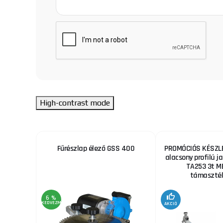
High-contrast mode
ekhez
Fűrészlap élező GSS 400
PROMÓCIÓS KÉSZLE
alacsony profilú ja
TA253 3t M
támaszték
6 %
KEDVEZMÉNY
AKCIÓ