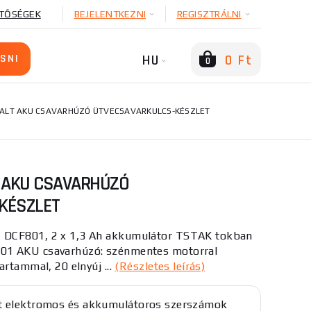
TŐSÉGEK
BEJELENTKEZNI
REGISZTRÁLNI
HU
0 Ft
0
ALT AKU CSAVARHÚZÓ ÜTVECSAVARKULCS-KÉSZLET
T AKU CSAVARHÚZÓ
KÉSZLET
 DCF801, 2 x 1,3 Ah akkumulátor TSTAK tokban
01 AKU csavarhúzó: szénmentes motorral
artammal, 20 elnyúj ...
(Részletes leírás)
t elektromos és akkumulátoros szerszámok