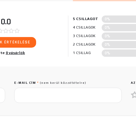
0%
0.0
5 CSILLAGOT
0%
4 CSILLAGOK
0%
3 CSILLAGOK
K ÉRTÉKELÉSE
0%
2 CSILLAGOK
0%
lte
0 vásárlók
1 CSILLAG
E-MAIL CÍM
*
(nem kerül közzétételre)
AZ