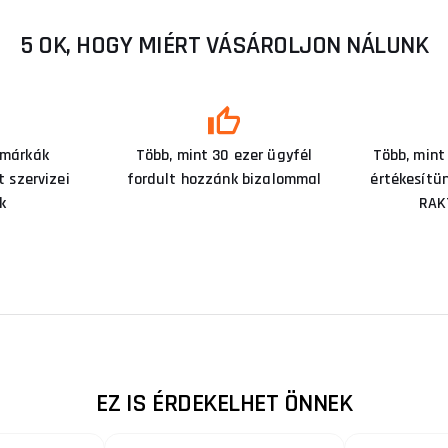
5 OK, HOGY MIÉRT VÁSÁROLJON NÁLUNK
 márkák
Több, mint 30 ezer ügyfél
Több, mint
 szervizei
fordult hozzánk bizalommal
értékesítü
k
RAK
EZ IS ÉRDEKELHET ÖNNEK