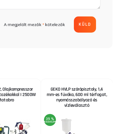
A megjelölt mezők
*
kötelezők
 Olajkompresszor
GEKO HVLP szórópisztoly, 1,4
Fűrészl
rtozékokkal | 2500W
mm-es fúvóka, 600 ml térfogat,
Matabro
nyomásszabályozó és
vízleválasztó
39 %
22 %
KEDVEZMÉNY
KEDVEZMÉNY