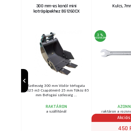
 60 mm
300 mm-es kanál mini
Kulcs, 7m
kotrógépekhez BG1260CX
3 %
KEDVEZMÉNY
. Műszaki
Szélesség 300 mm Vödör térfogata
tás: 50
0,025 m3 Csapátmérő 25 mm Tűköz 85
 sz ...
mm Befogási szélesség ...
RAKTÁRON
AZONN
zletben
a szállítónál
raktáron a rozsn
Akciós
450 