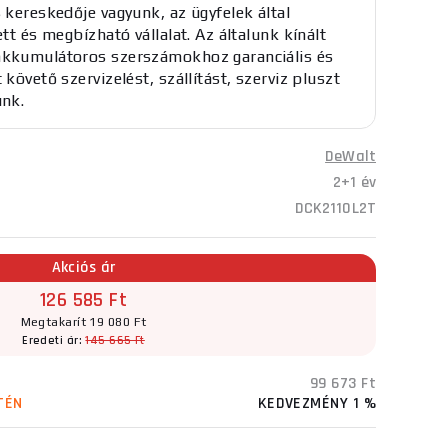
s kereskedője vagyunk, az ügyfelek által
ett és megbízható vállalat. Az általunk kínált
kkumulátoros szerszámokhoz garanciális és
 követő szervizelést, szállítást, szerviz pluszt
unk.
DeWalt
2+1 év
DCK2110L2T
Akciós ár
126 585 Ft
Megtakarít 19 080 Ft
Eredeti ár:
145 665 Ft
99 673 Ft
TÉN
KEDVEZMÉNY 1 %