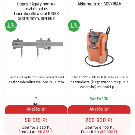
Lapos tégely mm-es
Akkumulátor, 60V/15Ah
osztással és
finombeállítással KINEX
500/0,1mm, DIN 862
3 %
3 %
1
KEDVEZMÉNY
KEDVEZMÉNY
KE
h
Lapos iránytű mm-es beosztással
info: 8795738-as hátizsákkal való
és finombeállítással 500/0,1 mm
használatra (kiegészítően meg kell
 2
...
vásárolni) műszaki p ...
7
RAKTÁRON
nap
Akciós ár
Akciós ár
58 515 Ft
206 900 Ft
Ušetříte 1 810 Ft
Ušetříte 6 400 Ft
60 325 Ft
213 300 Ft
Eredeti ár:
Eredeti ár: