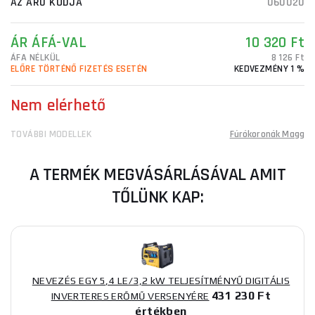
AZ ÁRU KÓDJA
060020
ÁR ÁFÁ-VAL
10 320 Ft
ÁFA NÉLKÜL
8 126 Ft
ELŐRE TÖRTÉNŐ FIZETÉS ESETÉN
KEDVEZMÉNY 1 %
Nem elérhető
TOVÁBBI MODELLEK
Fúrókoronák Magg
A TERMÉK MEGVÁSÁRLÁSÁVAL AMIT
TŐLÜNK KAP:
NEVEZÉS EGY 5,4 LE/3,2 kW TELJESÍTMÉNYŰ DIGITÁLIS
431 230 Ft
INVERTERES ERŐMŰ VERSENYÉRE
értékben