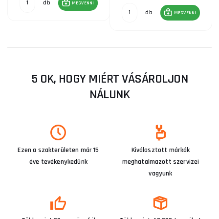
db
MEGVENNI
db
MEGVENNI
5 OK, HOGY MIÉRT VÁSÁROLJON
NÁLUNK
Ezen a szakterületen már 15
Kiválasztott márkák
éve tevékenykedünk
meghatalmazott szervizei
vagyunk