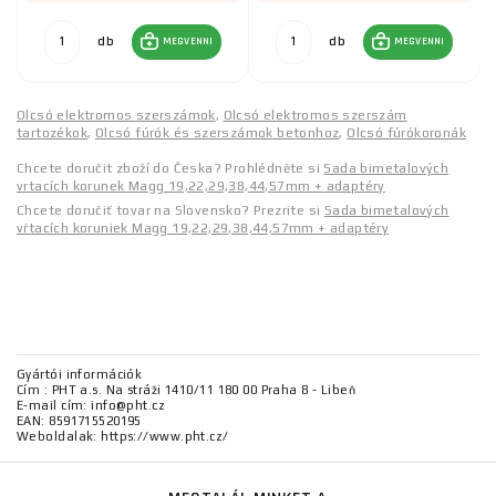
db
db
MEGVENNI
MEGVENNI
Olcsó elektromos szerszámok
,
Olcsó elektromos szerszám
tartozékok
,
Olcsó fúrók és szerszámok betonhoz
,
Olcsó fúrókoronák
Chcete doručit zboží do Česka? Prohlédněte si
Sada bimetalových
vrtacích korunek Magg 19,22,29,38,44,57mm + adaptéry
Chcete doručiť tovar na Slovensko? Prezrite si
Sada bimetalových
vŕtacích koruniek Magg 19,22,29,38,44,57mm + adaptéry
Gyártói információk
Cím : PHT a.s. Na stráži 1410/11 180 00 Praha 8 - Libeň
E-mail cím: info@pht.cz
EAN: 8591715520195
Weboldalak: https://www.pht.cz/