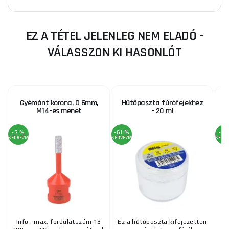
EZ A TÉTEL JELENLEG NEM ELADÓ -
VÁLASSZON KI HASONLÓT
Gyémánt korona, O 6mm,
Hűtőpaszta fúrófejekhez
M14-es menet
- 20 ml
-3 %
-61 %
-3 
KEDVEZMÉNY
KEDVEZMÉNY
KEDV
Info : max. fordulatszám 13
Ez a hűtőpaszta kifejezetten