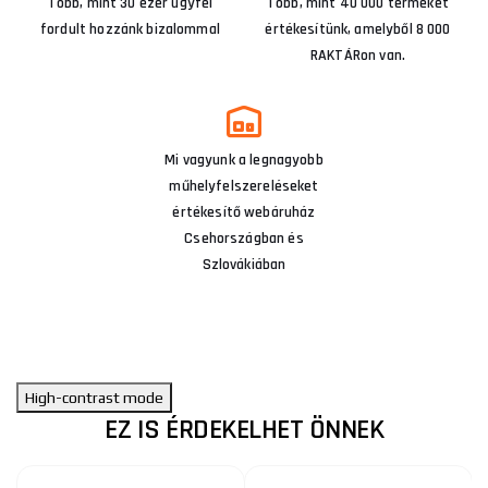
Több, mint 30 ezer ügyfél
Több, mint 40 000 terméket
fordult hozzánk bizalommal
értékesítünk, amelyből 8 000
RAKTÁRon van.
Mi vagyunk a legnagyobb
műhelyfelszereléseket
értékesítő webáruház
Csehországban és
Szlovákiában
High-contrast mode
EZ IS ÉRDEKELHET ÖNNEK