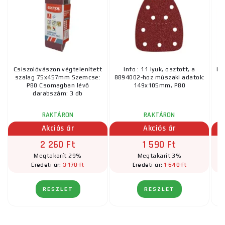
Csiszolóvászon végtelenített
Info : 11 lyuk, osztott, a
HO
szalag 75x457mm Szemcse:
8894002-hoz műszaki adatok:
P80 Csomagban lévő
149x105mm, P80
darabszám: 3 db
RAKTÁRON
RAKTÁRON
Akciós ár
Akciós ár
2 260 Ft
1 590 Ft
Megtakarít 29%
Megtakarít 3%
3 170 Ft
1 640 Ft
Eredeti ár:
Eredeti ár:
RÉSZLET
RÉSZLET