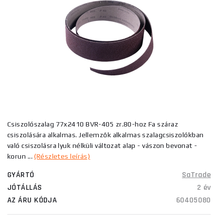
Csiszolószalag 77x2410 BVR-405 zr.80-hoz Fa száraz
csiszolására alkalmas. Jellemzők alkalmas szalagcsiszolókban
való csiszolásra lyuk nélküli változat alap - vászon bevonat -
korun ...
(Részletes leírás)
GYÁRTÓ
SaTrade
JÓTÁLLÁS
2 év
AZ ÁRU KÓDJA
60405080