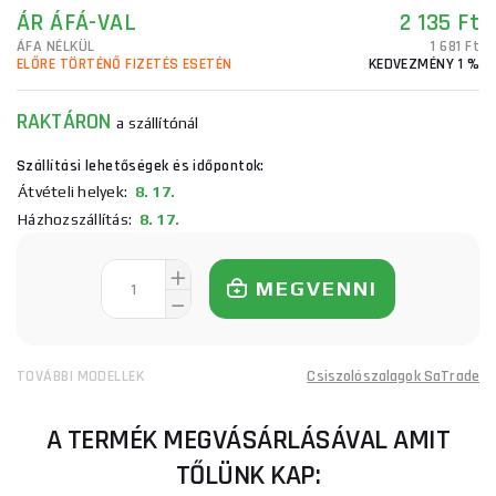
ÁR ÁFÁ-VAL
2 135 Ft
ÁFA NÉLKÜL
1 681 Ft
ELŐRE TÖRTÉNŐ FIZETÉS ESETÉN
KEDVEZMÉNY 1 %
RAKTÁRON
a szállítónál
Szállítási lehetőségek és időpontok:
Átvételi helyek:
8. 17.
Házhozszállítás:
8. 17.
MEGVENNI
TOVÁBBI MODELLEK
Csiszolószalagok SaTrade
A TERMÉK MEGVÁSÁRLÁSÁVAL AMIT
TŐLÜNK KAP: