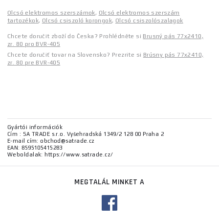
Olcsó elektromos szerszámok
,
Olcsó elektromos szerszám
tartozékok
,
Olcsó csiszoló korongok
,
Olcsó csiszolószalagok
Chcete doručit zboží do Česka? Prohlédněte si
Brusný pás 77x2410,
zr. 80 pro BVR-405
Chcete doručiť tovar na Slovensko? Prezrite si
Brúsny pás 77x2410,
zr. 80 pre BVR-405
Gyártói információk
Cím : SA TRADE s.r.o. Vyšehradská 1349/2 128 00 Praha 2
E-mail cím: obchod@satrade.cz
EAN: 8595105415283
Weboldalak: https://www.satrade.cz/
MEGTALÁL MINKET A