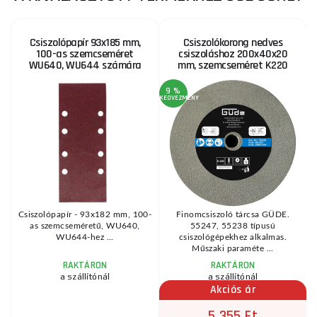
Csiszolópapír 93x185 mm,
Csiszolókorong nedves
100-as szemcseméret
csiszoláshoz 200x40x20
WU640, WU644 számára
mm, szemcseméret K220
9 %
KEDVEZMÉNY
Csiszolópapír - 93x182 mm, 100-
Finomcsiszoló tárcsa GÜDE.
k
as szemcseméretű, WU640,
55247, 55238 típusú
WU644-hez ...
csiszológépekhez alkalmas.
Műszaki paraméte ...
RAKTÁRON
RAKTÁRON
a szállítónál
a szállítónál
Akciós ár
5 355 Ft