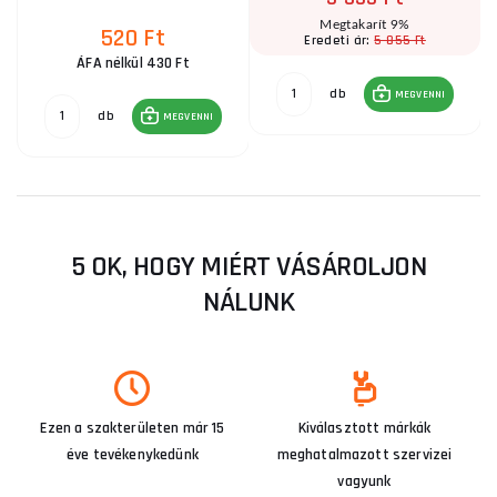
Megtakarít 9%
520 Ft
5 855 Ft
Eredeti ár:
ÁFA nélkül 430 Ft
db
MEGVENNI
db
MEGVENNI
5 OK, HOGY MIÉRT VÁSÁROLJON
NÁLUNK
Ezen a szakterületen már 15
Kiválasztott márkák
éve tevékenykedünk
meghatalmazott szervizei
vagyunk