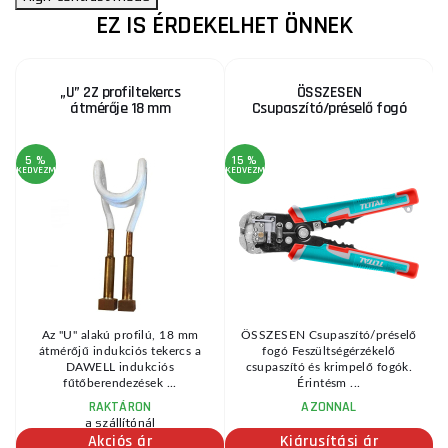
EZ IS ÉRDEKELHET ÖNNEK
„U” 2Z profiltekercs
ÖSSZESEN
átmérője 18 mm
Csupaszító/préselő fogó
5 %
15 %
6
KEDVEZMÉNY
KEDVEZMÉNY
KE
Az "U" alakú profilú, 18 mm
ÖSSZESEN Csupaszító/préselő
átmérőjű indukciós tekercs a
fogó Feszültségérzékelő
DAWELL indukciós
csupaszító és krimpelő fogók.
fűtőberendezések ...
Érintésm ...
RAKTÁRON
AZONNAL
a szállítónál
Akciós ár
Kiárusítási ár