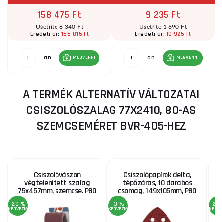
158 475 Ft
9 235 Ft
Ušetříte 8 340 Ft
Ušetříte 1 690 Ft
166 815 Ft
10 925 Ft
Eredeti ár:
Eredeti ár:
db
db
MEGVENNI
MEGVENNI
A TERMÉK ALTERNATÍV VÁLTOZATAI
CSISZOLÓSZALAG 77X2410, 80-AS
SZEMCSEMÉRET BVR-405-HEZ
Csiszolóvászon
Csiszolópapírok delta,
H
végtelenített szalag
tépőzáras, 10 darabos
75x457mm, szemcse. P80
csomag, 149x105mm, P80
- 3 db
-29 %
-3 %
-20
KEDVEZMÉNY
KEDVEZMÉNY
KEDV