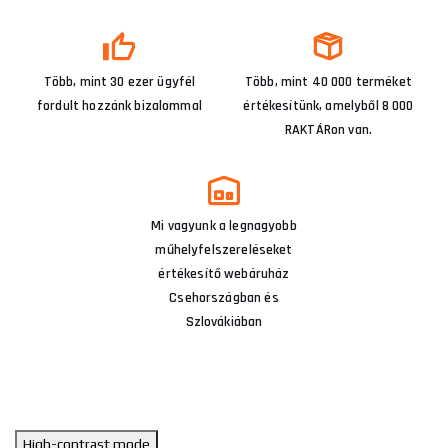
Több, mint 30 ezer ügyfél
Több, mint 40 000 terméket
fordult hozzánk bizalommal
értékesítünk, amelyből 8 000
RAKTÁRon van.
Mi vagyunk a legnagyobb
műhelyfelszereléseket
értékesítő webáruház
Csehországban és
Szlovákiában
High-contrast mode