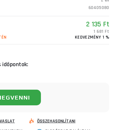
2 év
60405080
2 135 Ft
1 681 Ft
TÉN
KEDVEZMÉNY 1 %
s időpontok:
MEGVENNI
VASLAT
ÖSSZEHASONLÍTANI