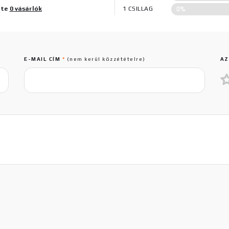
0%
lte
0 vásárlók
1 CSILLAG
E-MAIL CÍM
*
(nem kerül közzétételre)
AZ