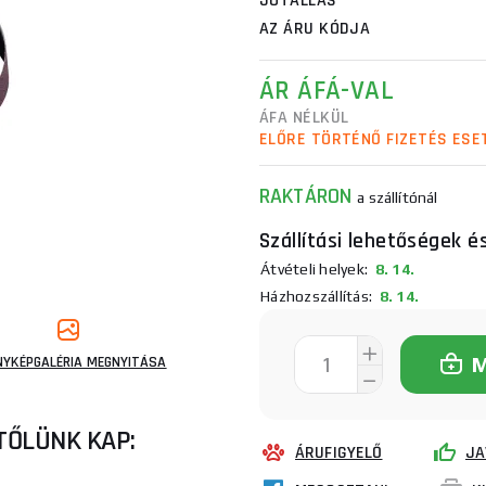
JÓTÁLLÁS
AZ ÁRU KÓDJA
ÁR ÁFÁ-VAL
ÁFA NÉLKÜL
ELŐRE TÖRTÉNŐ FIZETÉS ESE
RAKTÁRON
a szállítónál
Szállítási lehetőségek é
Átvételi helyek:
8. 14.
Házhozszállítás:
8. 14.
NYKÉPGALÉRIA MEGNYITÁSA
TŐLÜNK KAP:
ÁRUFIGYELŐ
JA