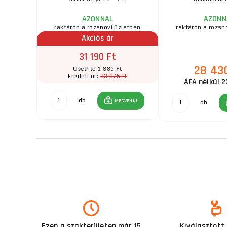
AZONNAL
AZONN
zletben
raktáron a rozsnovi üzletben
raktáron a rozsn
Akciós ár
31 190 Ft
28 43
t
Ušetříte 1 885 Ft
Ft
33 075 Ft
Eredeti ár:
ÁFA nélkül 2
db
GVENNI
MEGVENNI
db
Ezen a szakterületen már 15
Kiválasztott