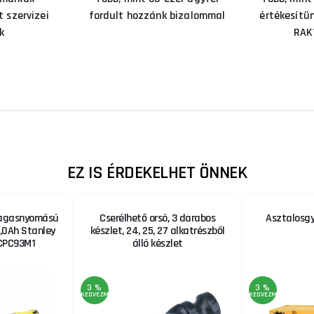
 szervizei
fordult hozzánk bizalommal
értékesítü
k
RAK
EZ IS ÉRDEKELHET ÖNNEK
agasnyomású
Cserélhető orsó, 3 darabos
Asztalosg
,0Ah Stanley
készlet, 24, 25, 27 alkatrészből
CPC93M1
álló készlet
3 %
3 %
KEDVEZMÉNY
KEDVEZMÉNY