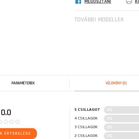
MEGOSZTANI
K
TOVÁBBI MODELLEK
PARAMÉTEREK
VÉLEMÉNY
(0)
0%
0.0
5 CSILLAGOT
0%
4 CSILLAGOK
0%
3 CSILLAGOK
K ÉRTÉKELÉSE
0%
2 CSILLAGOK