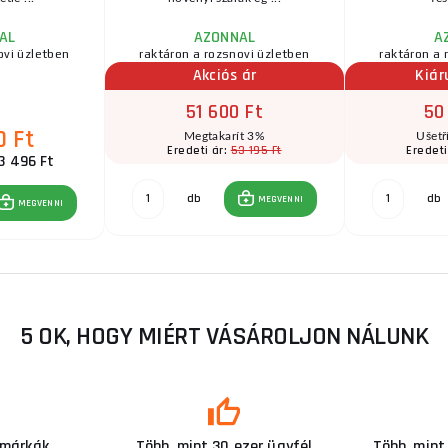
AL
AZONNAL
A
ovi üzletben
raktáron a rozsnovi üzletben
raktáron a 
Akciós ár
Kiár
51 600 Ft
50
0 Ft
Megtakarít 3%
Ušetř
53 195 Ft
Eredeti ár:
Eredeti
3 496 Ft
db
db
MEGVENNI
MEGVENNI
5 OK, HOGY MIÉRT VÁSÁROLJON NÁLUNK
 márkák
Több, mint 30 ezer ügyfél
Több, mint