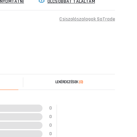
INYOMTATNI
OLCSÓBBAT TALÁLTAM
Csiszolószalagok SaTrade
LEKÉRDEZÉSEK
(0)
0
0
0
0