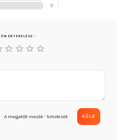
0
 ÖN ÉRTÉKELÉSE
*
A megjelölt mezők
*
kötelezők