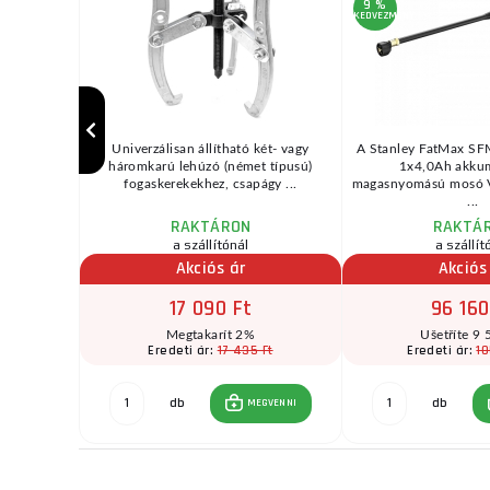
9 %
KEDVEZMÉNY
latformos
Univerzálisan állítható két- vagy
A Stanley FatMax 
l. Ideális
háromkarú lehúzó (német típusú)
1x4,0Ah akku
 ...
fogaskerekekhez, csapágy ...
magasnyomású mosó V
...
RAKTÁRON
RAKTÁ
a szállítónál
a szállít
Akciós ár
Akciós
17 090 Ft
96 160
Ft
Megtakarít 2%
Ušetříte 9 
17 435 Ft
10
Eredeti ár:
Eredeti ár:
1 Ft
db
db
MEGVENNI
GVENNI