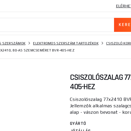
ELÉRHE
S SZERSZÁMOK
ELEKTROMOS SZERSZÁM TARTOZÉKOK
CSISZOLÓ KO
X2410, 80-AS SZEMCSEMÉRET BVR-405-HEZ
CSISZOLÓSZALAG 77
405-HEZ
Csiszolószalag 77x2410 BVR
Jellemzők alkalmas szalagcs
alap - vászon bevonat - koru
GYÁRTÓ