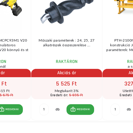
SFMCPC93M1 V20
Műszaki paraméterek : 24, 25, 27
PTH-2100N
mulátoros
alkatrészek összeszerelése ...
konstrukció J
20 könnyű és st
paraméterek: M
RON
RAKTÁRON
RA
ónál
a s
 ár
Akciós ár
Ak
 Ft
5 525 Ft
327
515 Ft
Megtakarít 3%
Ušetří
5 675 Ft
5 695 Ft
Eredeti ár:
Eredeti
db
db
MEGVENNI
MEGVENNI