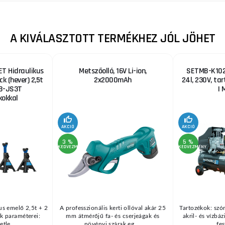
A KIVÁLASZTOTT TERMÉKHEZ JÓL JÖHET
T Hidraulikus
Metszőolló, 16V Li-ion,
SETMB-K102,
ck (hever) 2,5t
2x2000mAh
24l, 230V, ta
B-JS3T
| 
okkal
AKCIÓ
AKCIÓ
3 %
5 %
KEDVEZMÉNY
KEDVEZMÉNY
us emelő 2,5t + 2
A professzionális kerti ollóval akár 25
Tartozékok: szór
k paraméterei:
mm átmérőjű fa- és cserjeágak és
akril- és vízbá
tle ...
növényi szárak eg ...
fes