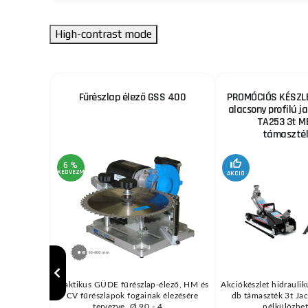
High-contrast mode
ekhez
Fűrészlap élező GSS 400
PROMÓCIÓS KÉSZLE
alacsony profilú ja
TA253 3t M
támaszték
6 %
KEDVEZMÉNY
AKCIÓ
/ MIG vagy
Praktikus GÜDE fűrészlap-élező, HM és
Akciókészlet hidraulik
pcsolódó
CV fűrészlapok fogainak élezésére
db támaszték 3t Jac
d ...
tervezve, Ø 90 - 4 ...
nélkülözhete