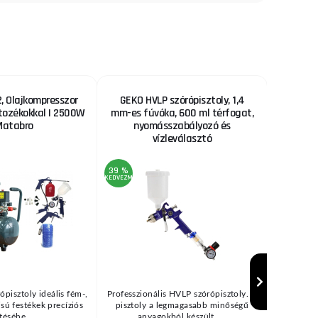
 Olajkompresszor
GEKO HVLP szórópisztoly, 1,4
Fűrészl
rtozékokkal | 2500W
mm-es fúvóka, 600 ml térfogat,
Matabro
nyomásszabályozó és
vízleválasztó
39 %
22 %
KEDVEZMÉNY
KEDVEZMÉNY
ópisztoly ideális fém-,
Professzionális HVLP szórópisztoly. A
Fűrészl
zisú festékek precíziós
pisztoly a legmagasabb minőségű
bölcsőfűré
téséhe ...
anyagokból készült, ...
(→"H