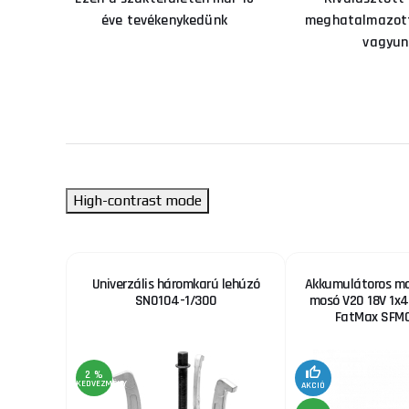
éve tevékenykedünk
meghatalmazott
vagyun
High-contrast mode
tformos
Univerzális háromkarú lehúzó
Akkumulátoros m
SN0104-1/300
mosó V20 18V 1x4
FatMax SFM
2 %
KEDVEZMÉNY
AKCIÓ