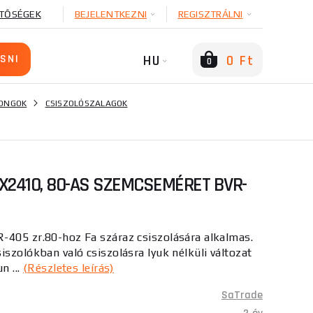
TŐSÉGEK
BEJELENTKEZNI
REGISZTRÁLNI
HU
0 Ft
0
RONGOK
CSISZOLÓSZALAGOK
X2410, 80-AS SZEMCSEMÉRET BVR-
-405 zr.80-hoz Fa száraz csiszolására alkalmas.
iszolókban való csiszolásra lyuk nélküli változat
n ...
(Részletes leírás)
SaTrade