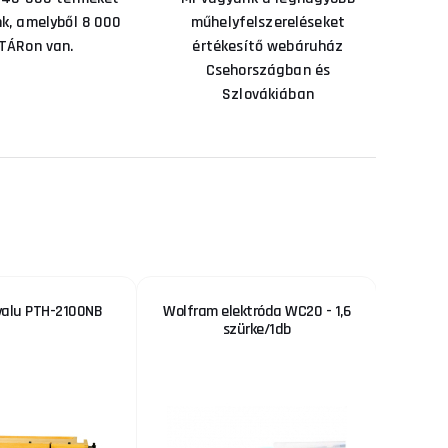
nk, amelyből 8 000
műhelyfelszereléseket
TÁRon van.
értékesítő webáruház
Csehországban és
Szlovákiában
yalu PTH-2100NB
Wolfram elektróda WC20 - 1,6
Alacso
szürke/1db
AKCIÓ