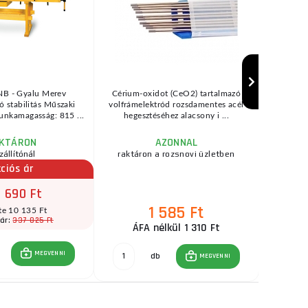
B - Gyalu Merev
Cérium-oxidot (CeO2) tartalmazó
Alacsony
ó stabilitás Műszaki
volfrámelektród rozsdamentes acél
emelő 300
unkamagasság: 815 ...
hegesztéséhez alacsony i ...
gum
KTÁRON
AZONNAL
zállítónál
raktáron a rozsnovi üzletben
ciós ár
 690 Ft
1 585 Ft
1
te 10 135 Ft
337 825 Ft
 ár:
ÁFA nélkül 1 310 Ft
ÁFA
MEGVENNI
db
MEGVENNI