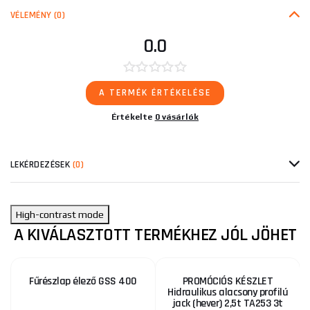
VÉLEMÉNY
(0)
0.0
A TERMÉK ÉRTÉKELÉSE
Értékelte
0 vásárlók
LEKÉRDEZÉSEK
(0)
High-contrast mode
A KIVÁLASZTOTT TERMÉKHEZ JÓL JÖHET
Fűrészlap élező GSS 400
PROMÓCIÓS KÉSZLET
Hidraulikus alacsony profilú
jack (hever) 2,5t TA253 3t