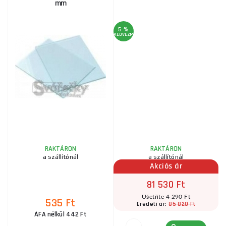
mm
5 %
KEDVEZMÉNY
KE
gy
RAKTÁRON
RAKTÁRON
a szállítónál
a szállítónál
Akciós ár
81 530 Ft
Ušetříte 4 290 Ft
535 Ft
85 820 Ft
Eredeti ár:
ÁFA nélkül 442 Ft