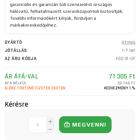
garanciális és garancián túli szervizelést országos
hálózatú, felhatalmazott szervizközpontok biztosítják.
További információkért kérjük, forduljon a
márkakereskedőjéhez.
GYÁRTÓ
Atmos
JÓTÁLLÁS
1-7 let
AZ ÁRU KÓDJA
F02-B-UF
ÁR ÁFÁ-VAL
71 305 Ft
ÁFA NÉLKÜL
56 146 Ft
ELŐRE TÖRTÉNŐ FIZETÉS ESETÉN
KEDVEZMÉNY 1 %
Kérésre
MEGVENNI