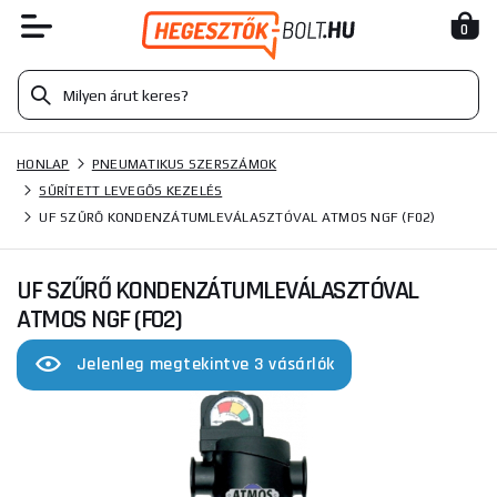
0
HONLAP
PNEUMATIKUS SZERSZÁMOK
SŰRÍTETT LEVEGŐS KEZELÉS
UF SZŰRŐ KONDENZÁTUMLEVÁLASZTÓVAL ATMOS NGF (F02)
UF SZŰRŐ KONDENZÁTUMLEVÁLASZTÓVAL
ATMOS NGF (F02)
Jelenleg megtekintve 3 vásárlók