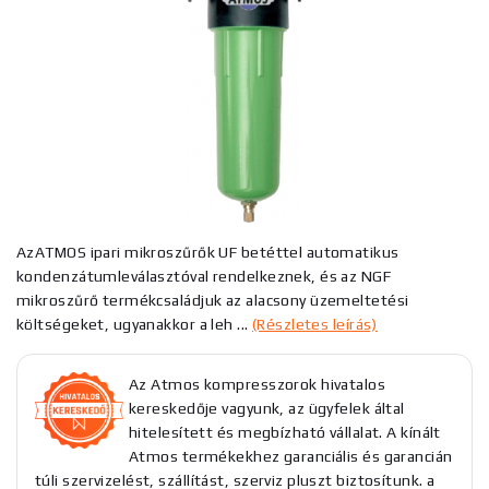
AzATMOS ipari mikroszűrők UF betéttel automatikus
kondenzátumleválasztóval rendelkeznek, és az NGF
mikroszűrő termékcsaládjuk az alacsony üzemeltetési
költségeket, ugyanakkor a leh ...
(Részletes leírás)
Az Atmos kompresszorok hivatalos
kereskedője vagyunk, az ügyfelek által
hitelesített és megbízható vállalat. A kínált
Atmos termékekhez garanciális és garancián
túli szervizelést, szállítást, szerviz pluszt biztosítunk. a