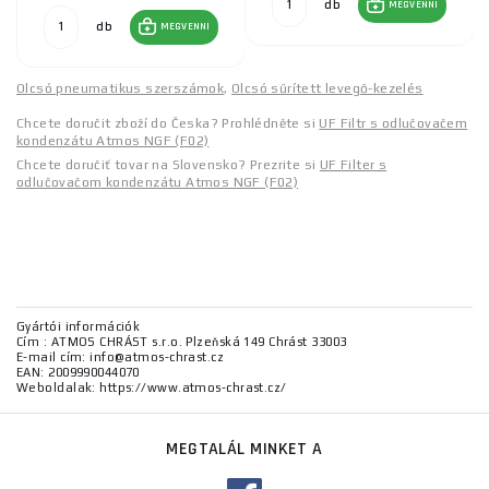
db
MEGVENNI
db
MEGVENNI
Olcsó pneumatikus szerszámok
,
Olcsó sűrített levegő-kezelés
Chcete doručit zboží do Česka? Prohlédněte si
UF Filtr s odlučovačem
kondenzátu Atmos NGF (F02)
Chcete doručiť tovar na Slovensko? Prezrite si
UF Filter s
odlučovačom kondenzátu Atmos NGF (F02)
Gyártói információk
Cím : ATMOS CHRÁST s.r.o. Plzeňská 149 Chrást 33003
E-mail cím: info@atmos-chrast.cz
EAN: 2009990044070
Weboldalak: https://www.atmos-chrast.cz/
MEGTALÁL MINKET A