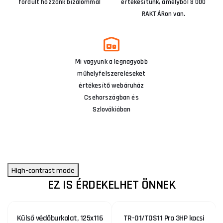
fordult hozzánk bizalommal
értékesítünk, amelyből 8 000
RAKTÁRon van.
Mi vagyunk a legnagyobb
műhelyfelszereléseket
értékesítő webáruház
Csehországban és
Szlovákiában
High-contrast mode
EZ IS ÉRDEKELHET ÖNNEK
Külső védőburkolat, 125x116
TR-01/T0S11 Pro 3HP kocsi