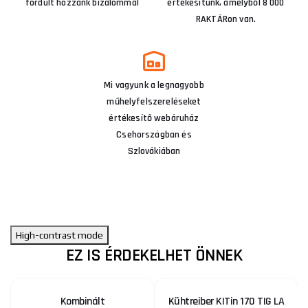
fordult hozzánk bizalommal
értékesítünk, amelyből 8 000
RAKTÁRon van.
Mi vagyunk a legnagyobb
műhelyfelszereléseket
értékesítő webáruház
Csehországban és
Szlovákiában
High-contrast mode
EZ IS ÉRDEKELHET ÖNNEK
Kombinált
Kühtreiber KITin 170 TIG LA