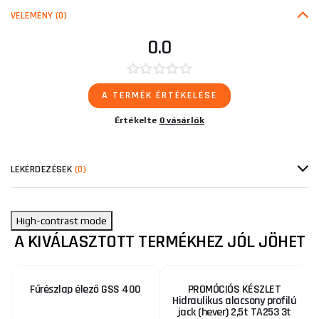
VÉLEMÉNY
(0)
0.0
A TERMÉK ÉRTÉKELÉSE
Értékelte
0 vásárlók
LEKÉRDEZÉSEK
(0)
High-contrast mode
A KIVÁLASZTOTT TERMÉKHEZ JÓL JÖHET
Fűrészlap élező GSS 400
PROMÓCIÓS KÉSZLET
Hidraulikus alacsony profilú
jack (hever) 2,5t TA253 3t