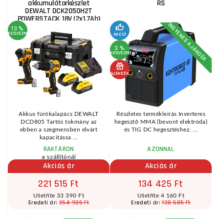
akkumulátorkészlet
RS
DEWALT DCK2050H2T
POWERSTACK 18V (2x1,7Ah)
INGYENES AJÁNDÉK
13 %
KEDVEZMÉNY
KE
AKCIÓ
3 %
KEDVEZMÉNY
AJÁNDÉK
Akkus fúrókalapács DEWALT
Részletes termékleírás Inverteres
DCD805 Tartós tokmány az
hegesztő MMA (bevont elektróda)
mú
ebben a szegmensben elvárt
és TIG DC hegesztéshez. ...
kapacitássa ...
RAKTÁRON
AZONNAL
a szállítónál
Akciós ár
Akciós ár
221 515 Ft
134 425 Ft
Ušetříte 33 390 Ft
Ušetříte 4 160 Ft
254 905 Ft
138 585 Ft
Eredeti ár:
Eredeti ár: