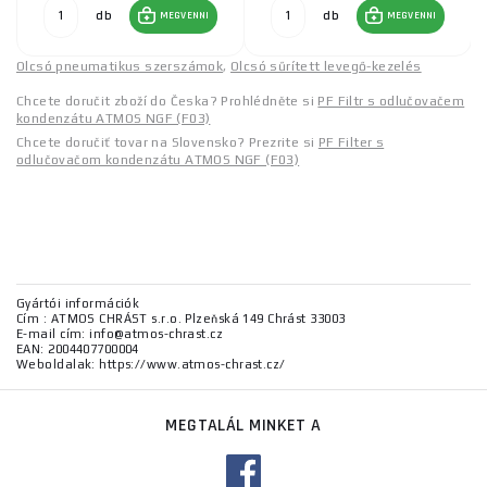
db
db
MEGVENNI
MEGVENNI
Olcsó pneumatikus szerszámok
,
Olcsó sűrített levegő-kezelés
Chcete doručit zboží do Česka? Prohlédněte si
PF Filtr s odlučovačem
kondenzátu ATMOS NGF (F03)
Chcete doručiť tovar na Slovensko? Prezrite si
PF Filter s
odlučovačom kondenzátu ATMOS NGF (F03)
Gyártói információk
Cím : ATMOS CHRÁST s.r.o. Plzeňská 149 Chrást 33003
E-mail cím: info@atmos-chrast.cz
EAN: 2004407700004
Weboldalak: https://www.atmos-chrast.cz/
MEGTALÁL MINKET A