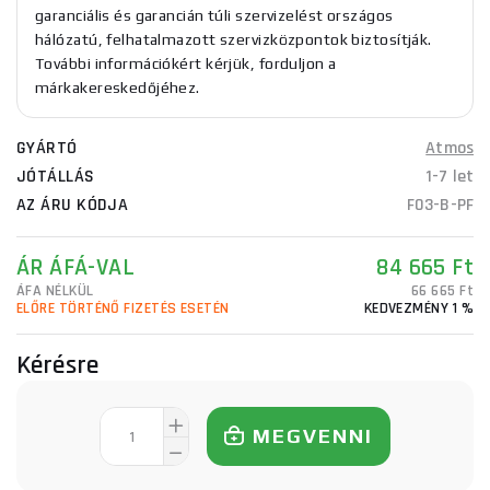
garanciális és garancián túli szervizelést országos
hálózatú, felhatalmazott szervizközpontok biztosítják.
További információkért kérjük, forduljon a
márkakereskedőjéhez.
GYÁRTÓ
Atmos
JÓTÁLLÁS
1-7 let
AZ ÁRU KÓDJA
F03-B-PF
ÁR ÁFÁ-VAL
84 665 Ft
ÁFA NÉLKÜL
66 665 Ft
ELŐRE TÖRTÉNŐ FIZETÉS ESETÉN
KEDVEZMÉNY 1 %
Kérésre
MEGVENNI