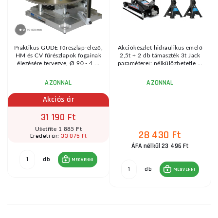
Praktikus GÜDE fűrészlap-élező,
Akciókészlet hidraulikus emelő
HM és CV fűrészlapok fogainak
2,5t + 2 db támaszték 3t Jack
élezésére tervezve, Ø 90 - 4 ...
paraméterei: nélkülözhetetle ...
AZONNAL
AZONNAL
Akciós ár
31 190 Ft
Ušetříte 1 885 Ft
28 430 Ft
33 075 Ft
Eredeti ár:
ÁFA nélkül 23 496 Ft
db
MEGVENNI
db
MEGVENNI