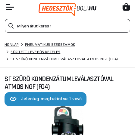
0
HONLAP
PNEUMATIKUS SZERSZÁMOK
SŰRÍTETT LEVEGŐS KEZELÉS
SF SZŰRŐ KONDENZÁTUMLEVÁLASZTÓVAL ATMOS NGF (F04)
SF SZŰRŐ KONDENZÁTUMLEVÁLASZTÓVAL
ATMOS NGF (F04)
Jelenleg megtekintve 1 vevő