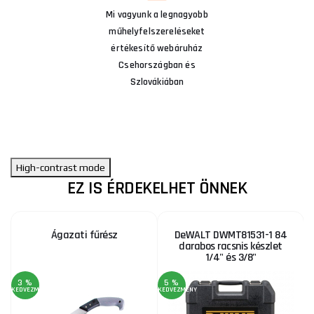
Mi vagyunk a legnagyobb
műhelyfelszereléseket
értékesítő webáruház
Csehországban és
Szlovákiában
High-contrast mode
EZ IS ÉRDEKELHET ÖNNEK
Ágazati fűrész
DeWALT DWMT81531-1 84
darabos racsnis készlet
1/4" és 3/8"
3 %
5 %
KEDVEZMÉNY
KEDVEZMÉNY
A