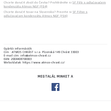
Chcete doručit zboží do Česka? Prohlédněte si
SF Filtr s odlučovačem
kondenzátu Atmos NGF (F04)
Chcete doručiť tovar na Slovensko? Prezrite si
SF Filter s
odlučovačom kondenzátu Atmos NGF (F04)
Gyártói információk
Cím : ATMOS CHRÁST s.r.o. Plzeňská 149 Chrást 33003
E-mail cím: info@atmos-chrast.cz
EAN: 2004408700003
Weboldalak: https://www.atmos-chrast.cz/
MEGTALÁL MINKET A