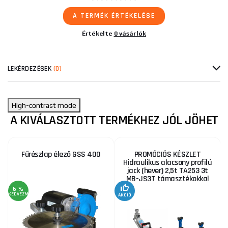
A TERMÉK ÉRTÉKELÉSE
Értékelte
0 vásárlók
LEKÉRDEZÉSEK
(0)
High-contrast mode
A KIVÁLASZTOTT TERMÉKHEZ JÓL JÖHET
Fűrészlap élező GSS 400
PROMÓCIÓS KÉSZLET
Hidraulikus alacsony profilú
jack (hever) 2,5t TA253 3t
MB-JS3T támasztékokkal
6 %
KEDVEZMÉNY
AKCIÓ
A
KE