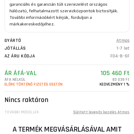
garanciális és garancián túli szervizelést országos
hálózatú, felhatalmazott szervizközpontok biztosítják.
További információkért kérjük, forduljon a
márkakereskedőjéhez.
GYÁRTÓ
Atmos
JÓTÁLLÁS
1-7 let
AZ ÁRU KÓDJA
F04-B-SF
ÁR ÁFÁ-VAL
105 460 Ft
ÁFA NÉLKÜL
83 039 Ft
ELŐRE TÖRTÉNŐ FIZETÉS ESETÉN
KEDVEZMÉNY 1 %
Nincs raktáron
TOVÁBBI MODELLEK
Sűrített levegős kezelés Atmos
A TERMÉK MEGVÁSÁRLÁSÁVAL AMIT