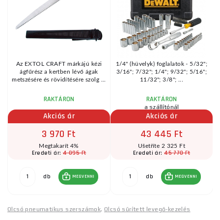
p
Az EXTOL CRAFT márkájú kézi
1/4" (hüvelyk) foglalatok - 5/32";
ágfűrész a kertben lévő ágak
3/16"; 7/32"; 1/4"; 9/32"; 5/16";
metszésére és rövidítésére szolg ...
11/32"; 3/8"; ...
RAKTÁRON
RAKTÁRON
a szállítónál
Akciós ár
Akciós ár
3 970 Ft
43 445 Ft
Megtakarít 4%
Ušetříte 2 325 Ft
4 095 Ft
45 770 Ft
Eredeti ár:
Eredeti ár:
db
db
MEGVENNI
MEGVENNI
Olcsó pneumatikus szerszámok
,
Olcsó sűrített levegő-kezelés