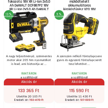
fokozatú 18V XR Li-Ion 2x5.0
működtetett
Ah DeWALT DCF887P2 18V
akkumulátoros
XR Li-Ion 2x5.0 Ah DeWALT
kirakósfűrész V20 18V
DCF887P2
2x4,0Ah Stanley FatMax
13 %
9 %
SFMCS650M2K
KEDVEZMÉNY
KEDVEZMÉNY
A nagy teljesítményű, szénmentes
A szerszám nélküli fűrészlapcsere
motor akár 205 Nm nyomatékot
gyors és egyszerű fűrészlapcserét
é
is lead, ami biztosítja az ...
tesz lehetővé ...
RAKTÁRON
RAKTÁRON
a szállítónál
a szállítónál
Akciós ár
Akciós ár
133 365 Ft
115 590 Ft
Ušetříte 20 105 Ft
Ušetříte 11 430 Ft
153 470 Ft
127 020 Ft
Eredeti ár:
Eredeti ár: