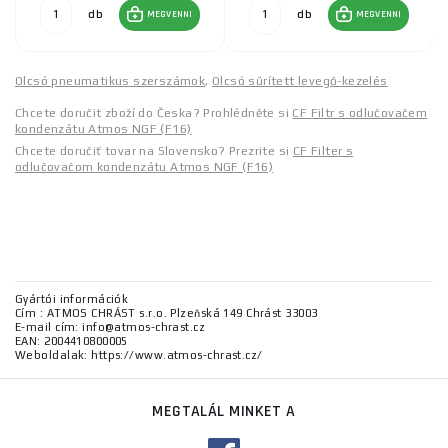
db
db
MEGVENNI
MEGVENNI
Olcsó pneumatikus szerszámok
,
Olcsó sűrített levegő-kezelés
Chcete doručit zboží do Česka? Prohlédněte si
CF Filtr s odlučovačem
kondenzátu Atmos NGF (F16)
Chcete doručiť tovar na Slovensko? Prezrite si
CF Filter s
odlučovačom kondenzátu Atmos NGF (F16)
Gyártói információk
Cím : ATMOS CHRÁST s.r.o. Plzeňská 149 Chrást 33003
E-mail cím: info@atmos-chrast.cz
EAN: 2004410800005
Weboldalak: https://www.atmos-chrast.cz/
MEGTALÁL MINKET A