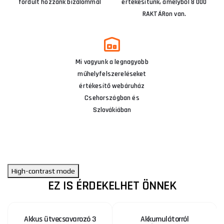
fordult hozzánk bizalommal
értékesítünk, amelyből 8 000
RAKTÁRon van.
Mi vagyunk a legnagyobb
műhelyfelszereléseket
értékesítő webáruház
Csehországban és
Szlovákiában
High-contrast mode
EZ IS ÉRDEKELHET ÖNNEK
Akkus ütvecsavarozó 3
Akkumulátorról