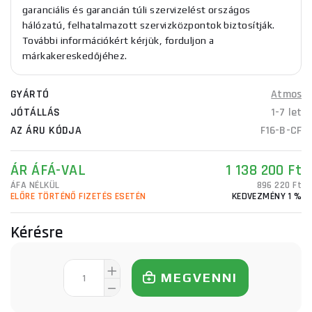
garanciális és garancián túli szervizelést országos
hálózatú, felhatalmazott szervizközpontok biztosítják.
További információkért kérjük, forduljon a
márkakereskedőjéhez.
GYÁRTÓ
Atmos
JÓTÁLLÁS
1-7 let
AZ ÁRU KÓDJA
F16-B-CF
ÁR ÁFÁ-VAL
1 138 200 Ft
ÁFA NÉLKÜL
896 220 Ft
ELŐRE TÖRTÉNŐ FIZETÉS ESETÉN
KEDVEZMÉNY 1 %
Kérésre
MEGVENNI