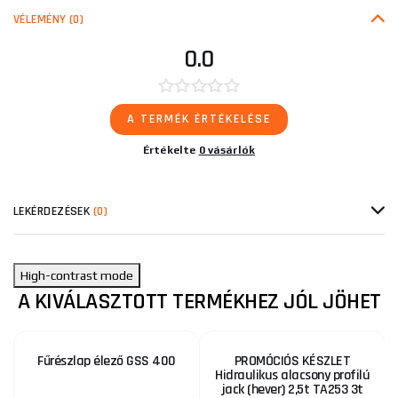
VÉLEMÉNY
(0)
0.0
A TERMÉK ÉRTÉKELÉSE
Értékelte
0 vásárlók
LEKÉRDEZÉSEK
(0)
High-contrast mode
A KIVÁLASZTOTT TERMÉKHEZ JÓL JÖHET
Fűrészlap élező GSS 400
PROMÓCIÓS KÉSZLET
Hidraulikus alacsony profilú
jack (hever) 2,5t TA253 3t