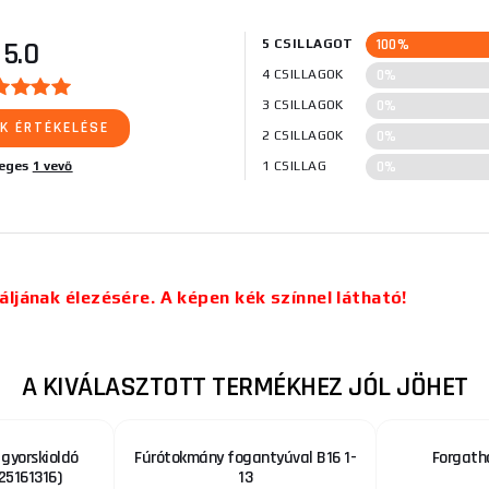
100%
5.0
5 CSILLAGOT
0%
4 CSILLAGOK
0%
3 CSILLAGOK
K ÉRTÉKELÉSE
0%
2 CSILLAGOK
0%
leges
1 vevő
1 CSILLAG
áljának élezésére. A képen kék színnel látható!
A KIVÁLASZTOTT TERMÉKHEZ JÓL JÖHET
 gyorskioldó
Fúrótokmány fogantyúval B16 1-
Forgath
25161316)
13