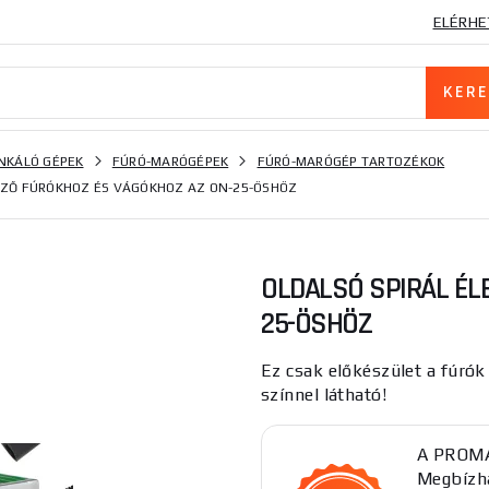
ELÉRHE
KÁLÓ GÉPEK
FÚRÓ-MARÓGÉPEK
FÚRÓ-MARÓGÉP TARTOZÉKOK
EZŐ FÚRÓKHOZ ÉS VÁGÓKHOZ AZ ON-25-ÖSHÖZ
OLDALSÓ SPIRÁL ÉL
25-ÖSHÖZ
Ez csak előkészület a fúrók
színnel látható!
A PROMA 
Megbízha