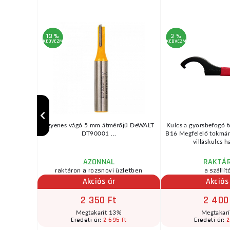
13 %
3 %
KEDVEZMÉNY
KEDVEZMÉNY
3mmTovábbi
Egyenes vágó 5 mm átmérőjű DeWALT
Kulcs a gyorsbefogó
"-20UNF,
DT90001 ...
B16 Megfelelő tokmá
, ...
villáskulcs h
AZONNAL
RAKTÁ
zletben
raktáron a rozsnovi üzletben
a szállít
Akciós ár
Akciós
2 350 Ft
2 400
Megtakarít 13%
Megtakar
Ft
2 695 Ft
2
Eredeti ár:
Eredeti ár: