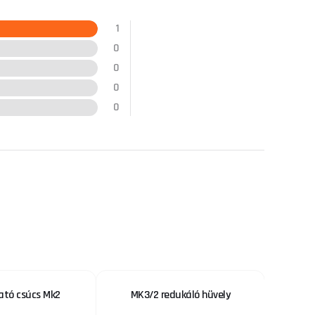
1
0
0
0
0
ató csúcs Mk2
MK3/2 redukáló hüvely
For
pengékke