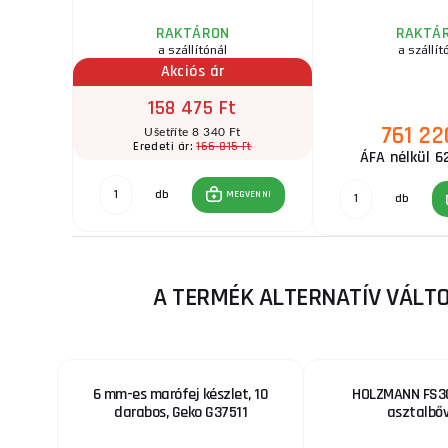
RAKTÁRON
RAKTÁ
a szállítónál
a szállít
Akciós ár
158 475 Ft
761 22
Ušetříte 8 340 Ft
Ft
166 815 Ft
Eredeti ár:
ÁFA nélkül 6
db
GVENNI
MEGVENNI
db
A TERMÉK ALTERNATÍV VÁLT
6 mm-es marófej készlet, 10
HOLZMANN FS3
darabos, Geko G37511
asztalbőv