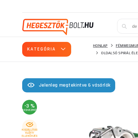
HONLAP
FÉMMEGMUN
KATEGÓRIA
OLDALSÓ SPIRÁL ÉL
Jelenleg megtekintve 6 vásárlók
-3 %
KEDVEZMÉNY
KISZÁLLÍTÁS
ELŐTTI
ELLENŐRZÉS