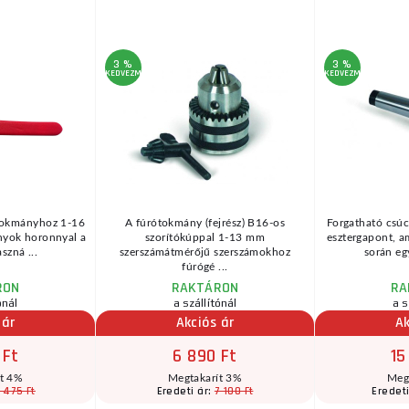
3 %
3 %
KEDVEZMÉNY
KEDVEZMÉNY
 tokmányhoz 1-16
A fúrótokmány (fejrész) B16-os
Forgatható cs
nyok horonnyal a
szorítókúppal 1-13 mm
esztergapont, 
aszná ...
szerszámátmérőjű szerszámokhoz
során eg
fúrógé ...
RON
RAKTÁRON
RA
ónál
a szállítónál
a s
 ár
Akciós ár
Ak
 Ft
6 890 Ft
15
ít 4%
Megtakarít 3%
Meg
 475 Ft
7 100 Ft
Eredeti ár:
Eredeti