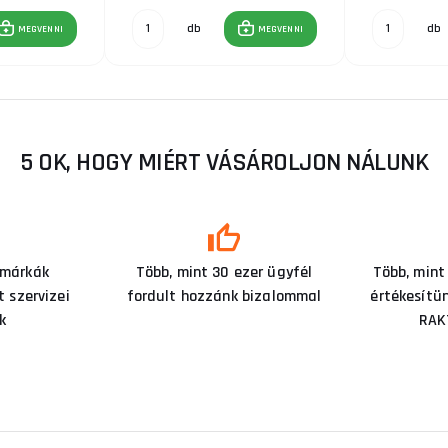
db
db
MEGVENNI
MEGVENNI
5 OK, HOGY MIÉRT VÁSÁROLJON NÁLUNK
 márkák
Több, mint 30 ezer ügyfél
Több, mint
 szervizei
fordult hozzánk bizalommal
értékesítü
k
RAK