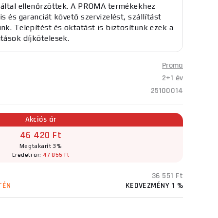
 által ellenőrzöttek. A PROMA termékekhez
is és garanciát követő szervizelést, szállítást
unk. Telepítést és oktatást is biztosítunk ezek a
atások díjkötelesek.
Proma
2+1 év
25100014
Akciós ár
46 420 Ft
Megtakarít 3%
Eredeti ár:
47 855 Ft
36 551 Ft
TÉN
KEDVEZMÉNY 1 %