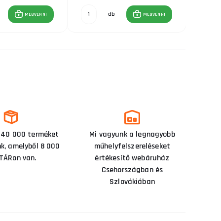
db
MEGVENNI
MEGVENNI
 40 000 terméket
Mi vagyunk a legnagyobb
nk, amelyből 8 000
műhelyfelszereléseket
TÁRon van.
értékesítő webáruház
Csehországban és
Szlovákiában