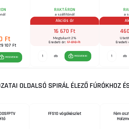
RON
RAKTÁRON
RA
ónál
a szállítónál
a s
Akciós ár
Ak
16 670 Ft
460
0 Ft
Megtakarít 2%
Ušetř
17 010 Ft
Eredeti ár:
Eredeti 
29 107 Ft
db
db
MEGVENNI
MEGVENNI
OZATAI OLDALSÓ SPIRÁL ÉLEZŐ FÚRÓKHOZ É
00SFPTV
FFS10 vágókészlet
Fém asz
ítő
Holzm