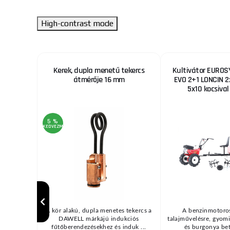
High-contrast mode
kal
Kerek, dupla menetű tekercs
Kultivátor EURO
átmérője 16 mm
EVO 2+1 LONCIN 2x
5x10 kocsiva
5 %
KEDVEZMÉNY
Kiegészítő
A kör alakú, dupla menetes tekercs a
A benzinmotoros
s 31 tételek
DAWELL márkájú indukciós
talajművelésre, gyomi
fűtőberendezésekhez és induk ...
és burgonya beta