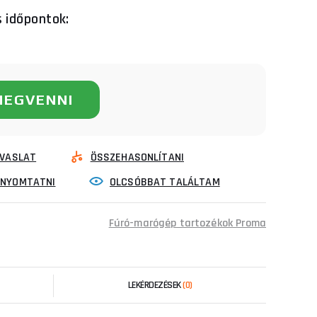
s időpontok:
MEGVENNI
VASLAT
ÖSSZEHASONLÍTANI
INYOMTATNI
OLCSÓBBAT TALÁLTAM
Fúró-marógép tartozékok Proma
LEKÉRDEZÉSEK
(0)