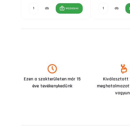
db
db
GVENNI
MEGVENNI
Ezen a szakterületen már 15
Kiválasztott
éve tevékenykedünk
meghatalmazott
vagyun