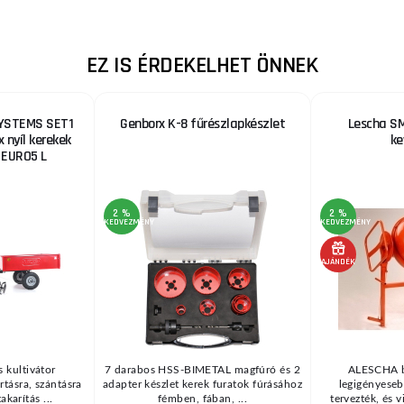
EZ IS ÉRDEKELHET ÖNNEK
SYSTEMS SET1
Genborx K-8 fűrészlapkészlet
Lescha SM
 nyíl kerekek
ke
l EURO5 L
2 %
2 %
KEDVEZMÉNY
KEDVEZMÉNY
AJÁNDÉK
 kultivátor
7 darabos HSS-BIMETAL magfúró és 2
ALESCHA b
rtásra, szántásra
adapter készlet kerek furatok fúrásához
legigényese
karítás ...
fémben, fában, ...
tervezték, és v