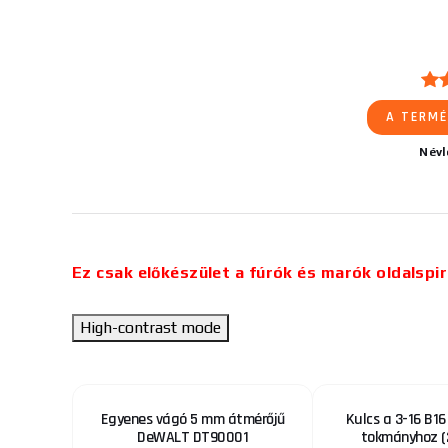
A TERMÉ
Név
Ez csak előkészület a fúrók és marók oldalspir
High-contrast mode
nyfej, 2-
Egyenes vágó 5 mm átmérőjű
Kulcs a 3-16 B16
DeWALT DT90001
tokmányhoz (