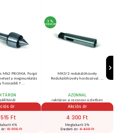
mm-es 
3 %
11 %
KEDVEZMÉNY
KEDVEZMÉNY
úcs Mk2 PROMA. Forgó
MK3/2 redukálóhüvely
35 darabos
amelyet a megmunkálás
Redukálóhüvely hordozóval. ...
darabos,
y hosszabb f ...
pr
KTÁRON
AZONNAL
zállítónál
raktáron a rozsnovi üzletben
raktár
ciós ár
Akciós ár
 515 Ft
4 300 Ft
takarít 4%
Megtakarít 3%
15 995 Ft
4 430 Ft
 ár:
Eredeti ár:
E