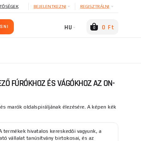
TŐSÉGEK
BEJELENTKEZNI
REGISZTRÁLNI
HU
0 Ft
0
EZŐ FÚRÓKHOZ ÉS VÁGÓKHOZ AZ ON-
 és marók oldalspiráljának élezésére. A képen kék
termékek hivatalos kereskedői vagyunk, a
tó vállalat tanúsítvány birtokosai, és az