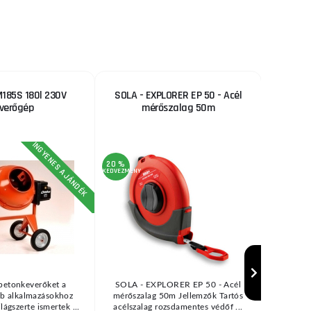
185S 180l 230V
SOLA - EXPLORER EP 50 - Acél
Cs
verőgép
mérőszalag 50m
INGYENES AJÁNDÉK
20 %
3 %
KEDVEZMÉNY
KEDVEZMÉNY
etonkeverőket a
SOLA - EXPLORER EP 50 - Acél
Márka: EX
bb alkalmazásokhoz
mérőszalag 50m Jellemzők Tartós
paraméter:
ilágszerte ismertek ...
acélszalag rozsdamentes védőf ...