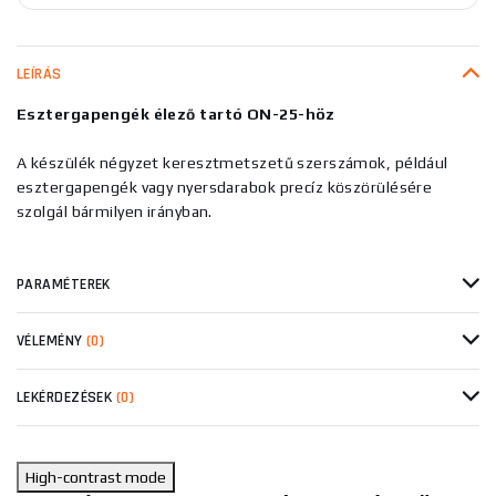
LEÍRÁS
Esztergapengék élező tartó ON-25-höz
A készülék négyzet keresztmetszetű szerszámok, például
esztergapengék vagy nyersdarabok precíz köszörülésére
szolgál bármilyen irányban.
PARAMÉTEREK
VÉLEMÉNY
(0)
LEKÉRDEZÉSEK
(0)
High-contrast mode