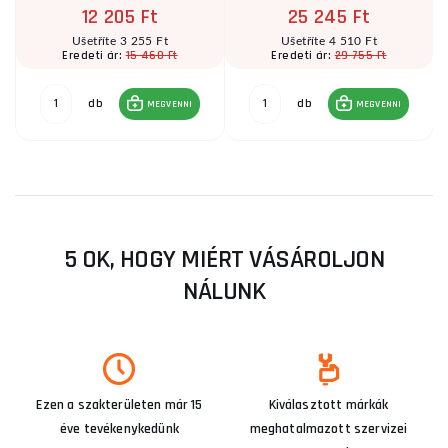
12 205 Ft
25 245 Ft
Ušetříte 3 255 Ft
Ušetříte 4 510 Ft
15 460 Ft
29 755 Ft
Eredeti ár:
Eredeti ár:
db
db
MEGVENNI
MEGVENNI
5 OK, HOGY MIÉRT VÁSÁROLJON
NÁLUNK
Ezen a szakterületen már 15
Kiválasztott márkák
éve tevékenykedünk
meghatalmazott szervizei