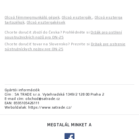
Olcsó fémmegmunkáló gépek
,
Olcsó esztergák
,
Olcsó eszterga
tartozékok
,
Olcsó esztergakések
Chcete doručit zboží do Česka? Prohlédněte si
Držák pro ostření
soustružnických nožů pro ON-25
Chcete doručiť tovar na Slovensko? Prezrite si
Držiak pre ostrenie
sústružníckych nožov pre ON-25
Gyártói információk
Cím : SA TRADE s.r.o. Vyšehradská 1349/2 128 00 Praha 2
E-mail cím: obchod@satrade.cz
EAN: 8595105426111
Weboldalak: https://www.satrade.cz/
MEGTALÁL MINKET A