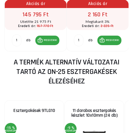
Akciós ár
Akciós ár
145 795 Ft
2 160 Ft
Ušetříte 21 975 Ft
Megtakarít 3%
167 770 Ft
2 225 Ft
Eredeti ár:
Eredeti ár:
db
db
MEGVENNI
MEGVENNI
A TERMÉK ALTERNATÍV VÁLTOZATAI
TARTÓ AZ ON-25 ESZTERGAKÉSEK
ÉLEZÉSÉHEZ
Esztergakések 9TLG10
11 darabos esztergakés
készlet 10x10mm (24 db)
-15 %
-9 %
KEDVEZMÉNY
KEDVEZMÉNY