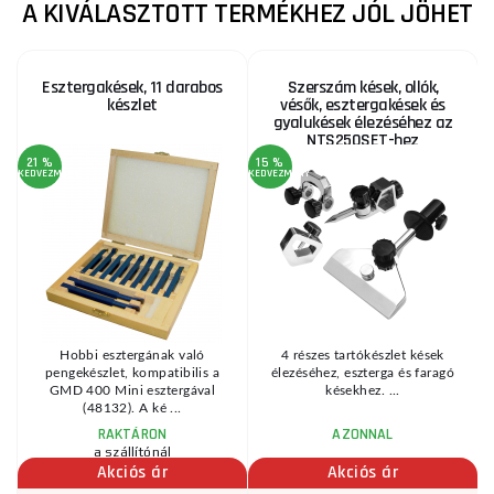
A KIVÁLASZTOTT TERMÉKHEZ JÓL JÖHET
Esztergakések, 11 darabos
Szerszám kések, ollók,
készlet
vésők, esztergakések és
gyalukések élezéséhez az
NTS250SET-hez
21 %
15 %
KEDVEZMÉNY
KEDVEZMÉNY
KE
Hobbi esztergának való
4 részes tartókészlet kések
pengekészlet, kompatibilis a
élezéséhez, eszterga és faragó
GMD 400 Mini esztergával
késekhez. ...
(48132). A ké ...
RAKTÁRON
AZONNAL
a szállítónál
Akciós ár
Akciós ár