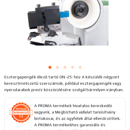
Esztergapengék élező tartó ON-25-höz A készülék négyzet
keresztmetszetű szerszámok, például esztergapengék vagy
nyersdarabok precíz köszörülésére szolgál bármilyen irányban.
A PROMA termékek hivatalos kereskedői
vagyunk, a Megbízható vállalat tanúsítvány
birtokosai, és az ügyfelek által ellenőrzöttek.
A PROMA termékekhez garanciális és