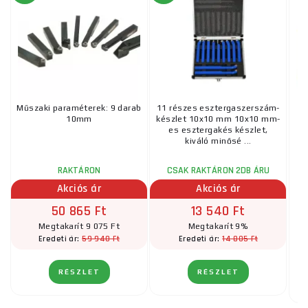
Műszaki paraméterek: 9 darab
11 részes esztergaszerszám-
10mm
készlet 10x10 mm 10x10 mm-
es esztergakés készlet,
kiváló minősé ...
RAKTÁRON
CSAK RAKTÁRON 2DB ÁRU
Akciós ár
Akciós ár
50 865 Ft
13 540 Ft
Megtakarít 9 075 Ft
Megtakarít 9%
59 940 Ft
14 805 Ft
Eredeti ár:
Eredeti ár:
RÉSZLET
RÉSZLET