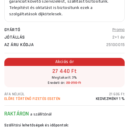
garanciát követő szervizelést, szállítást biztosítunk.
Telepítést és oktatást is biztosítunk ezek a
szolgáltatások díjkötelesek.
GYÁRTÓ
Proma
JÓTÁLLÁS
2+1 év
AZ ÁRU KÓDJA
25100015
Akciós ár
27 440 Ft
Megtakarít 3%
Eredeti ár:
28 290 Ft
ÁFA NÉLKÜL
21 606 Ft
ELŐRE TÖRTÉNŐ FIZETÉS ESETÉN
KEDVEZMÉNY 1 %
RAKTÁRON
a szállítónál
Szállítási lehetőségek és időpontok: