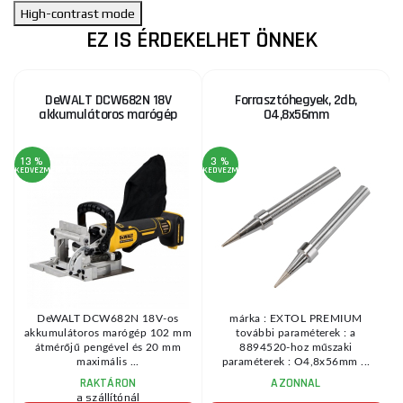
High-contrast mode
EZ IS ÉRDEKELHET ÖNNEK
DeWALT DCW682N 18V
Forrasztóhegyek, 2db,
akkumulátoros marógép
O4,8x56mm
13 %
3 %
1
KEDVEZMÉNY
KEDVEZMÉNY
KE
DeWALT DCW682N 18V-os
márka : EXTOL PREMIUM
akkumulátoros marógép 102 mm
további paraméterek : a
átmérőjű pengével és 20 mm
8894520-hoz műszaki
maximális ...
paraméterek : O4,8x56mm ...
RAKTÁRON
AZONNAL
a szállítónál