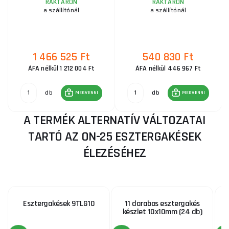
RAKTÁRON
RAKTÁRON
a szállítónál
a szállítónál
1 466 525 Ft
540 830 Ft
ÁFA nélkül 1 212 004 Ft
ÁFA nélkül 446 967 Ft
db
db
MEGVENNI
MEGVENNI
A TERMÉK ALTERNATÍV VÁLTOZATAI
TARTÓ AZ ON-25 ESZTERGAKÉSEK
ÉLEZÉSÉHEZ
Esztergakések 9TLG10
11 darabos esztergakés
készlet 10x10mm (24 db)