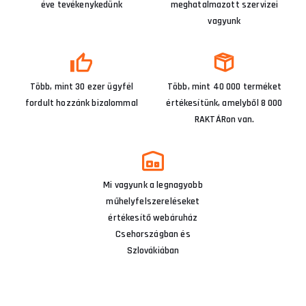
éve tevékenykedünk
meghatalmazott szervizei
vagyunk
Több, mint 30 ezer ügyfél
Több, mint 40 000 terméket
fordult hozzánk bizalommal
értékesítünk, amelyből 8 000
RAKTÁRon van.
Mi vagyunk a legnagyobb
műhelyfelszereléseket
értékesítő webáruház
Csehországban és
Szlovákiában