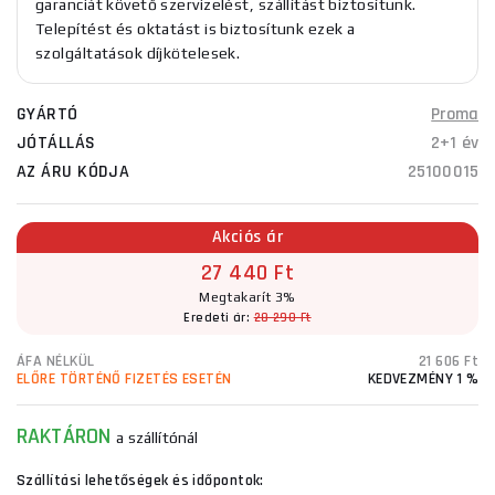
garanciát követő szervizelést, szállítást biztosítunk.
Telepítést és oktatást is biztosítunk ezek a
szolgáltatások díjkötelesek.
GYÁRTÓ
Proma
JÓTÁLLÁS
2+1 év
AZ ÁRU KÓDJA
25100015
Akciós ár
27 440 Ft
Megtakarít 3%
Eredeti ár:
28 290 Ft
ÁFA NÉLKÜL
21 606 Ft
ELŐRE TÖRTÉNŐ FIZETÉS ESETÉN
KEDVEZMÉNY 1 %
RAKTÁRON
a szállítónál
Szállítási lehetőségek és időpontok: