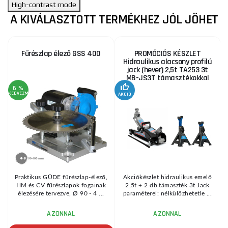
High-contrast mode
A KIVÁLASZTOTT TERMÉKHEZ JÓL JÖHET
Fűrészlap élező GSS 400
PROMÓCIÓS KÉSZLET
Hidraulikus alacsony profilú
jack (hever) 2,5t TA253 3t
MB-JS3T támasztékokkal
6 %
KEDVEZMÉNY
AKCIÓ
A
KE
Praktikus GÜDE fűrészlap-élező,
Akciókészlet hidraulikus emelő
HM és CV fűrészlapok fogainak
2,5t + 2 db támaszték 3t Jack
élezésére tervezve, Ø 90 - 4 ...
paraméterei: nélkülözhetetle ...
AZONNAL
AZONNAL