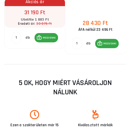
Akciós ár
31 190 Ft
Ušetříte 1 885 Ft
28 430 Ft
33 075 Ft
Eredeti ár:
ÁFA nélkül 23 496 Ft
db
MEGVENNI
db
MEGVENNI
5 OK, HOGY MIÉRT VÁSÁROLJON
NÁLUNK
Ezen a szakterületen már 15
Kiválasztott márkák