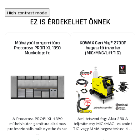
High-contrast mode
EZ IS ÉRDEKELHET ÖNNEK
Műhelybútor-garnitúra
KOWAX GeniMig® 270DP
Procarosa PROFI XL 1390
hegesztő inverter
Munkalap: fa
(MIG/MAG/LiftTIG)
KE
A Procarosa PROFI XL 1390
Ami tetszeni fog: Akár 250 A
műhelybútor-garnitúra alkalmas
teljesítmény MIG/MAG, valamint
professzionális műhelyekbe és sze
TIG vagy MMA hegesztéshez. 4 ...
...