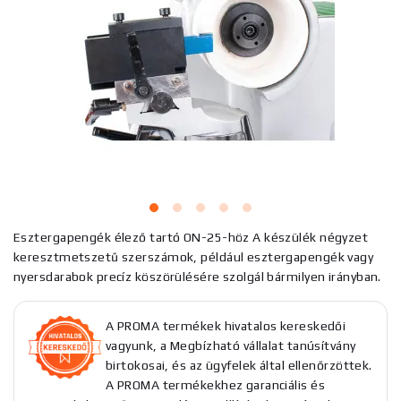
Esztergapengék élező tartó ON-25-höz A készülék négyzet
keresztmetszetű szerszámok, például esztergapengék vagy
nyersdarabok precíz köszörülésére szolgál bármilyen irányban.
A PROMA termékek hivatalos kereskedői
vagyunk, a Megbízható vállalat tanúsítvány
birtokosai, és az ügyfelek által ellenőrzöttek.
A PROMA termékekhez garanciális és