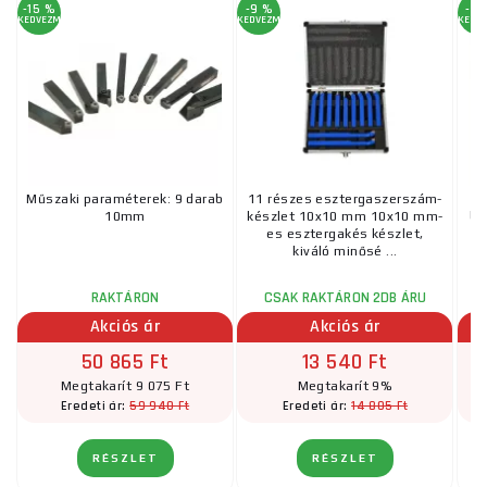
-15 %
-9 %
-4 
KEDVEZMÉNY
KEDVEZMÉNY
KEDV
Műszaki paraméterek: 9 darab
11 részes esztergaszerszám-
10mm
készlet 10x10 mm 10x10 mm-
be
es esztergakés készlet,
kiváló minősé ...
RAKTÁRON
CSAK RAKTÁRON 2DB ÁRU
Akciós ár
Akciós ár
50 865 Ft
13 540 Ft
Megtakarít 9 075 Ft
Megtakarít 9%
59 940 Ft
14 805 Ft
Eredeti ár:
Eredeti ár:
RÉSZLET
RÉSZLET