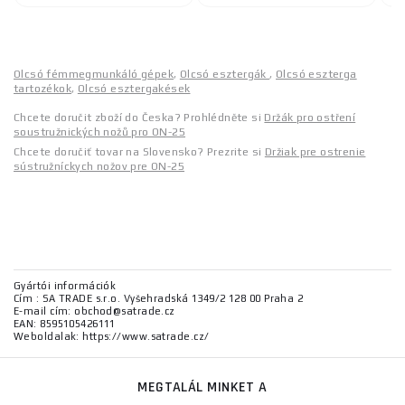
Olcsó fémmegmunkáló gépek
,
Olcsó esztergák
,
Olcsó eszterga
tartozékok
,
Olcsó esztergakések
Chcete doručit zboží do Česka? Prohlédněte si
Držák pro ostření
soustružnických nožů pro ON-25
Chcete doručiť tovar na Slovensko? Prezrite si
Držiak pre ostrenie
sústružníckych nožov pre ON-25
Gyártói információk
Cím : SA TRADE s.r.o. Vyšehradská 1349/2 128 00 Praha 2
E-mail cím: obchod@satrade.cz
EAN: 8595105426111
Weboldalak: https://www.satrade.cz/
MEGTALÁL MINKET A