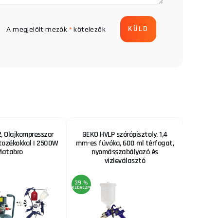
A megjelölt mezők
*
kötelezők
 Olajkompresszor
GEKO HVLP szórópisztoly, 1,4
Fűrészl
rtozékokkal | 2500W
mm-es fúvóka, 600 ml térfogat,
Matabro
nyomásszabályozó és
vízleválasztó
39 %
22 %
KEDVEZMÉNY
KEDVEZMÉNY