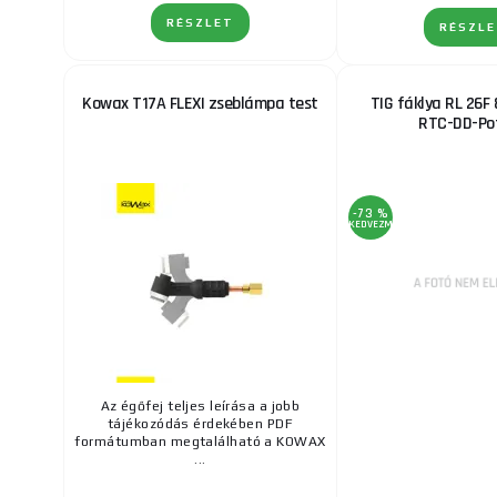
RÉSZLET
RÉSZL
Kowax T17A FLEXI zseblámpa test
TIG fáklya RL 26F
RTC-DD-Pot
-73 %
KEDVEZMÉNY
Az égőfej teljes leírása a jobb
tájékozódás érdekében PDF
formátumban megtalálható a KOWAX
...