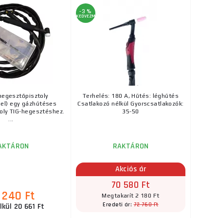
-3 %
KEDVEZMÉNY
hegesztőpisztoly
Terhelés: 180 A, Hűtés: léghűtés
el) egy gázhűtéses
Csatlakozó nélkül Gyorscsatlakozók:
oly TIG-hegesztéshez.
35-50
...
AKTÁRON
RAKTÁRON
Akciós ár
70 580 Ft
 240 Ft
Megtakarít 2 180 Ft
72 760 Ft
Eredeti ár:
lkül 20 661 Ft