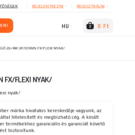
TŐSÉGEK
BEJELENTKEZNI
REGISZTRÁLNI
HU
0 Ft
0
ÉGŐ 26/4M UP/DOWN FX/FLEXI NYAK/
 FX/FLEXI NYAK/
xi nyak/
iber márka hivatalos kereskedője vagyunk, az
által hitelesített és megbízható cég. A kínált
er termékekhez garanciális és garanciát követő
ést biztosítunk.