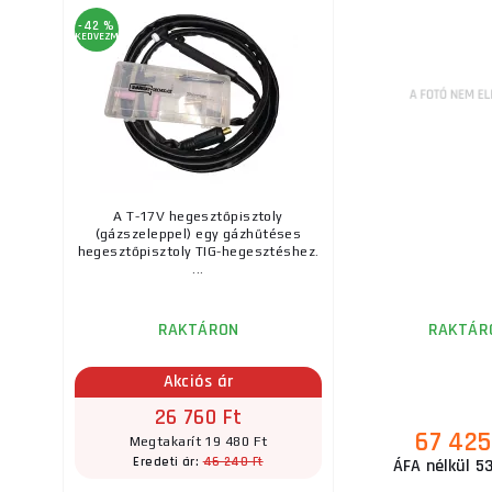
-42 %
KEDVEZMÉNY
A T-17V hegesztőpisztoly
(gázszeleppel) egy gázhűtéses
hegesztőpisztoly TIG-hegesztéshez.
...
RAKTÁRON
RAKTÁR
Akciós ár
26 760 Ft
67 425
Megtakarít 19 480 Ft
46 240 Ft
Eredeti ár:
ÁFA nélkül 53