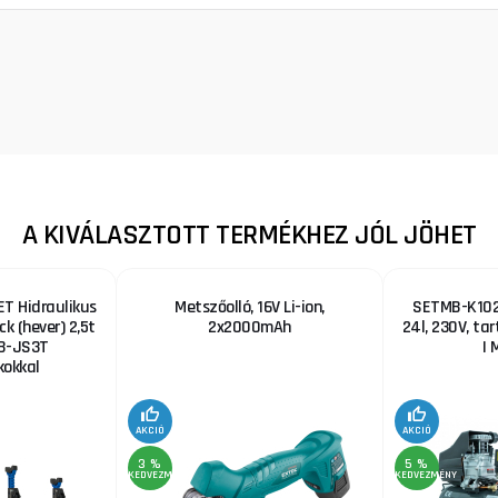
A KIVÁLASZTOTT TERMÉKHEZ JÓL JÖHET
T Hidraulikus
Metszőolló, 16V Li-ion,
SETMB-K102,
ck (hever) 2,5t
2x2000mAh
24l, 230V, ta
B-JS3T
| 
okkal
AKCIÓ
AKCIÓ
3 %
5 %
KEDVEZMÉNY
KEDVEZMÉNY