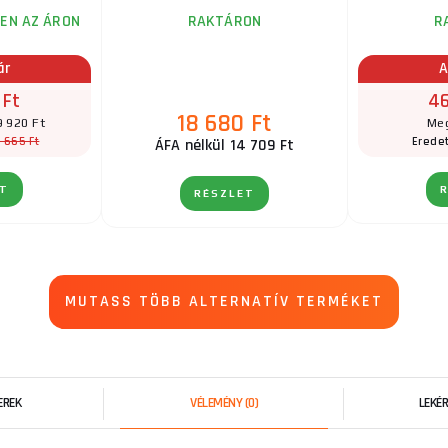
EN AZ ÁRON
RAKTÁRON
R
ár
A
 Ft
46
18 680 Ft
9 920 Ft
Meg
 665 Ft
Eredet
ÁFA nélkül 14 709 Ft
ET
RÉSZLET
MUTASS TÖBB ALTERNATÍV TERMÉKET
EREK
VÉLEMÉNY
(0)
LEKÉ