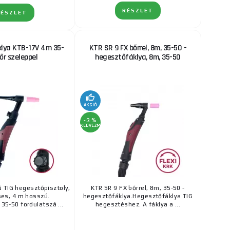
RÉSZLET
RÉSZLET
lya KTB-17V 4m 35-
KTR SR 9 FX bőrrel, 8m, 35-50 -
őr szeleppel
hegesztőfáklya, 8m, 35-50
AKCIÓ
-3 %
KEDVEZMÉNY
 TIG hegesztőpisztoly,
KTR SR 9 FX bőrrel, 8m, 35-50 -
es, 4 m hosszú.
hegesztőfáklya.Hegesztőfáklya TIG
35-50 fordulatszá ...
hegesztéshez. A fáklya a ...