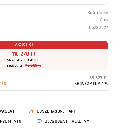
Kühtreiber
2 év
05220527
Akciós ár
110 270 Ft
Megtakarít 3 410 Ft
Eredeti ár:
113 680 Ft
86 827 Ft
TÉN
KEDVEZMÉNY 1 %
VASLAT
ÖSSZEHASONLÍTANI
INYOMTATNI
OLCSÓBBAT TALÁLTAM