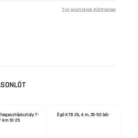
Tig-pisztolyok Kühtreiber
HASONLÓT
hegesztőpisztoly T-
Égő KTB 26, 4 m, 35-50 bőr
V 4m 10-25