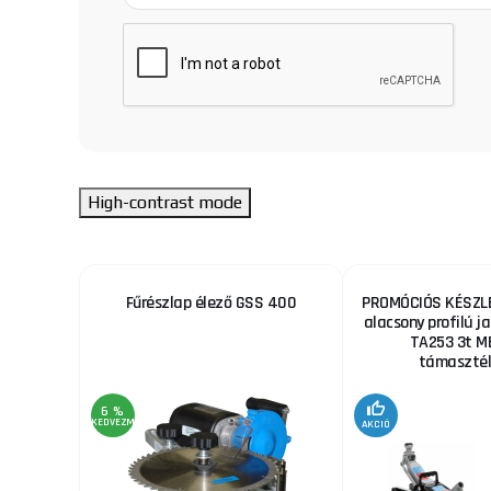
High-contrast mode
ekhez
Fűrészlap élező GSS 400
PROMÓCIÓS KÉSZLE
alacsony profilú ja
TA253 3t M
támaszték
6 %
KEDVEZMÉNY
AKCIÓ