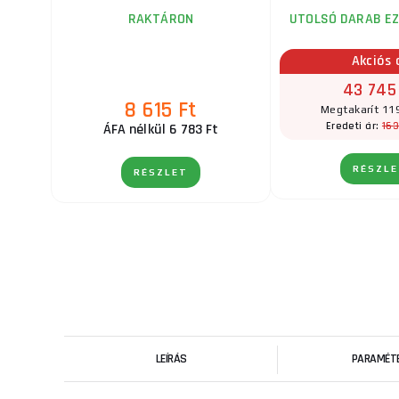
RAKTÁRON
UTOLSÓ DARAB EZ
Akciós 
43 745
8 615 Ft
Megtakarít 11
163
Eredeti ár:
ÁFA nélkül 6 783 Ft
RÉSZL
RÉSZLET
LEÍRÁS
PARAMÉT