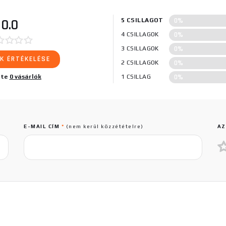
0%
0.0
5 CSILLAGOT
0%
4 CSILLAGOK
0%
3 CSILLAGOK
K ÉRTÉKELÉSE
0%
2 CSILLAGOK
0%
lte
0 vásárlók
1 CSILLAG
E-MAIL CÍM
*
(nem kerül közzétételre)
AZ