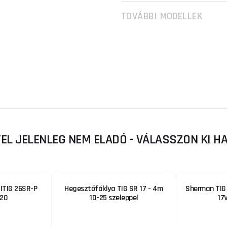
TOVÁBBI MODELLEK
TEL JELENLEG NEM ELADÓ - VÁLASSZON KI 
ITIG 26SR-P
Hegesztőfáklya TIG SR 17 - 4m
Sherman TIG 
20
10-25 szeleppel
17