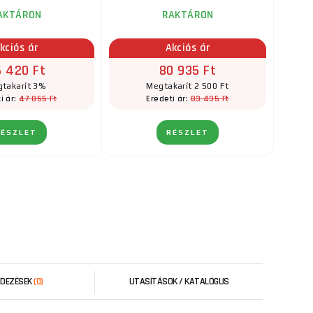
AKTÁRON
RAKTÁRON
kciós ár
Akciós ár
 420 Ft
80 935 Ft
takarít 3%
Megtakarít 2 500 Ft
47 855 Ft
83 435 Ft
i ár:
Eredeti ár:
RÉSZLET
RÉSZLET
RDEZÉSEK
(0)
UTASÍTÁSOK / KATALÓGUS