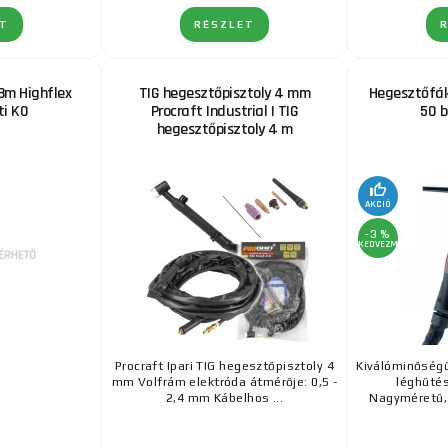
ET
RÉSZLET
 8m Highflex
TIG hegesztőpisztoly 4 mm
Hegesztőfák
i K0
Procraft Industrial | TIG
50 b
hegesztőpisztoly 4 m
AKCIÓ
-3 %
KEDVEZMÉNY
Procraft Ipari TIG hegesztőpisztoly 4
Kiválóminőségű
mm Volfrám elektróda átmérője: 0,5 -
léghűtés
2,4 mm Kábelhos ...
Nagyméretű, 