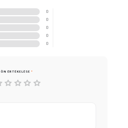
0
0
0
0
0
 ÖN ÉRTÉKELÉSE
*