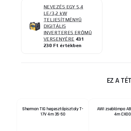
NEVEZÉS EGY 5,4
LE/3,2 kW
TELJESÍTMÉNYŰ
DIGITÁLIS
INVERTERES ERŐMŰ
VERSENYÉRE
431
230 Ft értékben
EZ A TÉ
Sherman TIG hegesztőpisztoly T-
AWI zseblámpa AB
17V 4m 35-50
4m CX00