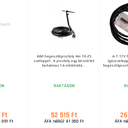
AWI hegesztőpisztoly 4m 10-25
A T-17V 
szeleppel . A pisztoly egy készletet
(gázszelepp
tartalmaz 1,6 elektródá ...
hegesztőpiszt
ON
RAKTÁRON
R
 Ft
52 515 Ft
26
 091 Ft
ÁFA nélkül 41 350 Ft
ÁFA né