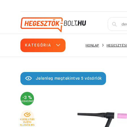
KATEGÓRIA
HONLAP
HEGESZTÉSI
Jelenleg megtekintve 5 vásárlók
-3 %
KEDVEZMÉNY
KISZÁLLÍTÁS
ELŐTTI
ELLENŐRZÉS