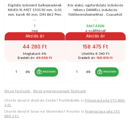
Digitális tolómérő balkezeseknek
Kör alakú, egyfordulatú indukciós
r
KINEX/K-MET 150150 mm, 0,01
tekercs DAWELL indukciós
mm, karok 40 mm, DIN 862 Prec
fűtőberendezésekhez . Csavarköt
...
...
7
RAKTÁRON
nap
a szállítónál
Akciós ár
Akciós ár
44 280 Ft
158 475 Ft
Megtakarít 4%
Ušetříte 8 340 Ft
45 650 Ft
166 815 Ft
Eredeti ár:
Eredeti ár:
db
db
MEGVENNI
MEGVENNI
Olcsó fűrészek
,
Olcsó egyenesvonalú fűrészek
Chcete doručit zboží do Česka? Prohlédněte si
Přímočará pila STS 800-
2 EL
Chcete doručiť tovar na Slovensko? Prezrite si
Priamočiara píla STS
800-2 EL