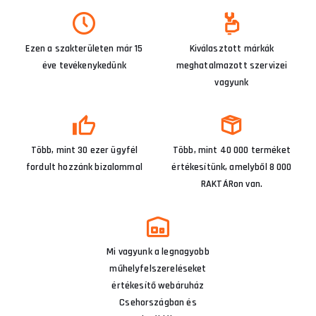
Ezen a szakterületen már 15
Kiválasztott márkák
éve tevékenykedünk
meghatalmazott szervizei
vagyunk
Több, mint 30 ezer ügyfél
Több, mint 40 000 terméket
fordult hozzánk bizalommal
értékesítünk, amelyből 8 000
RAKTÁRon van.
Mi vagyunk a legnagyobb
műhelyfelszereléseket
értékesítő webáruház
Csehországban és