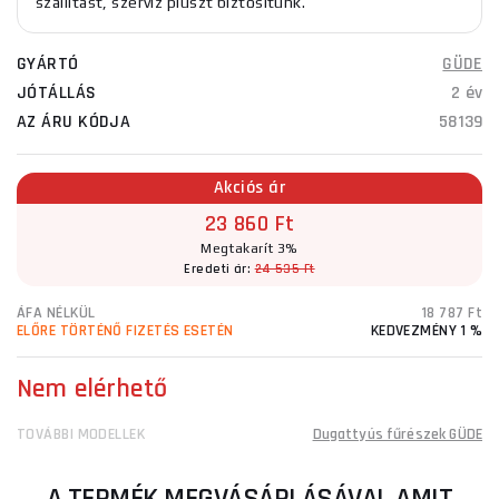
szállítást, szerviz pluszt biztosítunk.
GYÁRTÓ
GÜDE
JÓTÁLLÁS
2 év
AZ ÁRU KÓDJA
58139
Akciós ár
23 860 Ft
Megtakarít 3%
Eredeti ár:
24 535 Ft
ÁFA NÉLKÜL
18 787 Ft
ELŐRE TÖRTÉNŐ FIZETÉS ESETÉN
KEDVEZMÉNY 1 %
Nem elérhető
TOVÁBBI MODELLEK
Dugattyús fűrészek GÜDE
A TERMÉK MEGVÁSÁRLÁSÁVAL AMIT