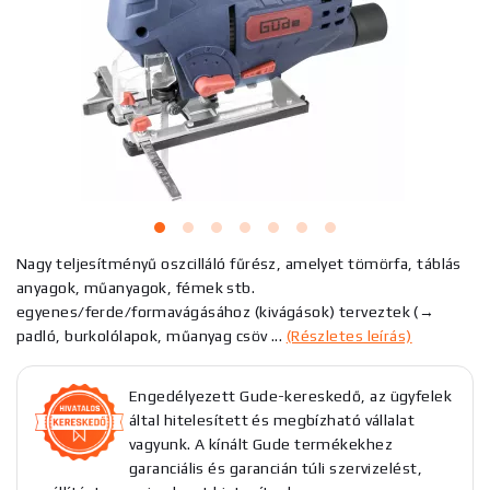
Nagy teljesítményű oszcilláló fűrész, amelyet tömörfa, táblás
anyagok, műanyagok, fémek stb.
egyenes/ferde/formavágásához (kivágások) terveztek (→
padló, burkolólapok, műanyag csöv ...
(Részletes leírás)
Engedélyezett Gude-kereskedő, az ügyfelek
által hitelesített és megbízható vállalat
vagyunk. A kínált Gude termékekhez
garanciális és garancián túli szervizelést,