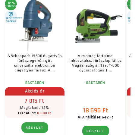
-12 %
-12
KEDVEZMÉNY
KEDV
ENGEDÉLYEZETT
ENGEDÉL
SZERVIZ
SZER
A Scheppach JS600 dugattyús
A csomag tartalma:
A 
fűrész egy könnyű ,
Imbuszkulcs, fűrészlap fához.
univerzális elektromos
Vágási szög állítás, T-LOC
dugattyús fűrész. A ...
gyorsbefogás T ...
RAKTÁRON
RAKTÁRON
Akciós ár
7 815 Ft
Megtakarít 12%
18 595 Ft
8 880 Ft
Eredeti ár:
ÁFA nélkül 14 642 Ft
RÉSZLET
RÉSZLET