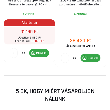
HM és CV fűrészlapok fogainak
2,5t + 2 db támaszték 3t Jack
élezésére tervezve, Ø 90 - 4 ...
paraméterei: nélkülözhetetle ...
AZONNAL
AZONNAL
Akciós ár
31 190 Ft
Ušetříte 1 885 Ft
28 430 Ft
33 075 Ft
Eredeti ár:
ÁFA nélkül 23 496 Ft
db
MEGVENNI
db
MEGVENNI
5 OK, HOGY MIÉRT VÁSÁROLJON
NÁLUNK