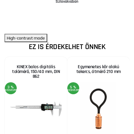
Szlovákiában
High-contrast mode
EZ IS ÉRDEKELHET ÖNNEK
KINEX balos digitális
Egymenetes kör alakú
tolómérő, 150/40 mm, DIN
tekercs, átmérő 210 mm
862
3 %
5 %
KEDVEZMÉNY
KEDVEZMÉNY