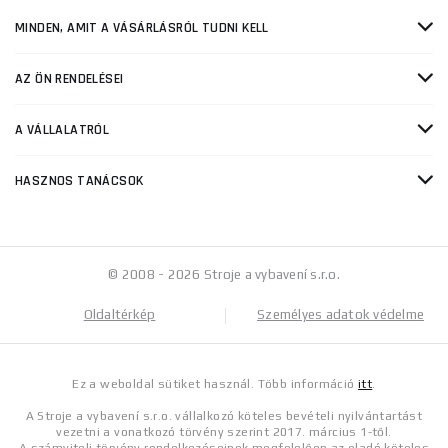
MINDEN, AMIT A VÁSÁRLÁSRÓL TUDNI KELL
AZ ÖN RENDELÉSEI
A VÁLLALATRÓL
HASZNOS TANÁCSOK
© 2008 - 2026 Stroje a vybavení s.r.o.
Oldaltérkép
Személyes adatok védelme
Ez a weboldal sütiket használ. Több információ
itt
.
A Stroje a vybavení s.r.o. vállalkozó köteles bevételi nyilvántartást
vezetni a vonatkozó törvény szerint 2017. március 1-től.