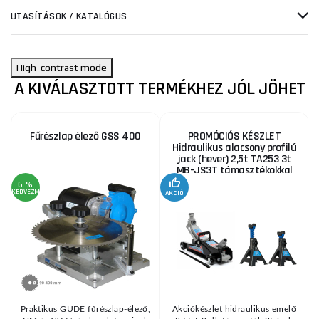
UTASÍTÁSOK / KATALÓGUS
High-contrast mode
A KIVÁLASZTOTT TERMÉKHEZ JÓL JÖHET
Fűrészlap élező GSS 400
PROMÓCIÓS KÉSZLET
Hidraulikus alacsony profilú
jack (hever) 2,5t TA253 3t
MB-JS3T támasztékokkal
6 %
KEDVEZMÉNY
AKCIÓ
A
KE
Praktikus GÜDE fűrészlap-élező,
Akciókészlet hidraulikus emelő