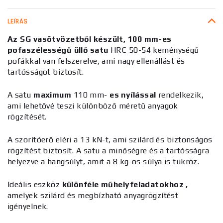
LEÍRÁS
Az SG vasötvözetből készült, 100 mm-es
pofaszélességű üllő satu
HRC 50-54 keménységű
pofákkal van felszerelve, ami nagy ellenállást és
tartósságot biztosít.
A satu
maximum
110 mm-
es nyílással
rendelkezik,
ami lehetővé teszi különböző méretű anyagok
rögzítését.
A szorítóerő eléri a 13 kN-t, ami szilárd és biztonságos
rögzítést biztosít. A satu a minőségre és a tartósságra
helyezve a hangsúlyt, amit a 8 kg-os súlya is tükröz.
Ideális eszköz
különféle
műhelyfeladatokhoz
,
amelyek szilárd és megbízható anyagrögzítést
igényelnek.