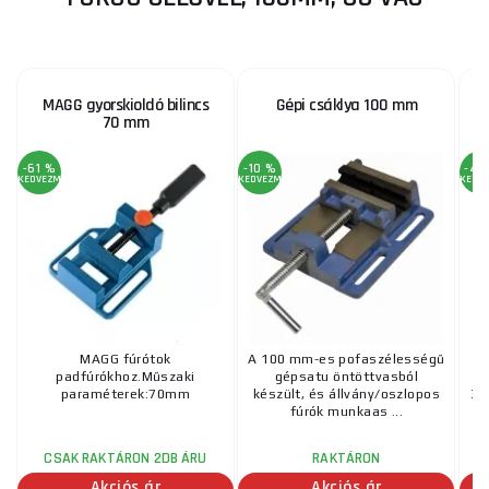
MAGG gyorskioldó bilincs
Gépi csáklya 100 mm
70 mm
-61 %
-10 %
-41
KEDVEZMÉNY
KEDVEZMÉNY
KEDV
MAGG fúrótok
A 100 mm-es pofaszélességű
Te
padfúrókhoz.Műszaki
gépsatu öntöttvasból
t
paraméterek:70mm
készült, és állvány/oszlopos
36
fúrók munkaas ...
CSAK RAKTÁRON 2DB ÁRU
RAKTÁRON
Akciós ár
Akciós ár