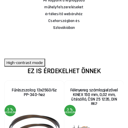
Mi vagyunk a legnagyobb
műhelyfelszereléseket
értékesítő webáruház
Csehországban és
Szlovákiában
High-contrast mode
EZ IS ÉRDEKELHET ÖNNEK
Fűrészszalag 13x2560/6z
Féknyereg számlapjelzővel
PP-340-hez
KINEX 150 mm, 0,02 mm,
ütésálló, ČSN 25 1235, DIN
862
3 %
3 %
KEDVEZMÉNY
KEDVEZMÉNY