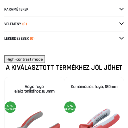
PARAMÉTEREK
VÉLEMÉNY
(0)
LEKÉRDEZÉSEK
(0)
High-contrast mode
A KIVÁLASZTOTT TERMÉKHEZ JÓL JÖHET
Vágó fogó
Kombinációs fogó, 180mm
elektronikához,100mm
5 %
5 %
KEDVEZMÉNY
KEDVEZMÉNY
KE