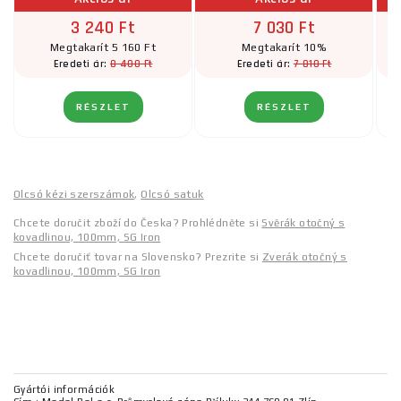
3 240 Ft
7 030 Ft
Megtakarít 5 160 Ft
Megtakarít 10%
8 400 Ft
7 810 Ft
Eredeti ár:
Eredeti ár:
RÉSZLET
RÉSZLET
Olcsó kézi szerszámok
,
Olcsó satuk
Chcete doručit zboží do Česka? Prohlédněte si
Svěrák otočný s
kovadlinou, 100mm, SG Iron
Chcete doručiť tovar na Slovensko? Prezrite si
Zverák otočný s
kovadlinou, 100mm, SG Iron
Gyártói információk