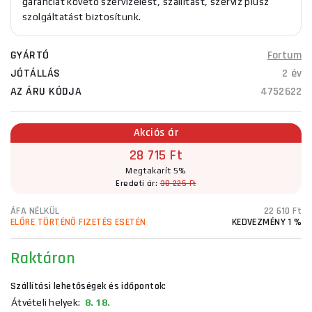
garanciát követő szervizelést, szállítást, szerviz plusz
szolgáltatást biztosítunk.
GYÁRTÓ
Fortum
JÓTÁLLÁS
2 év
AZ ÁRU KÓDJA
4752622
Akciós ár
28 715 Ft
Megtakarít 5%
Eredeti ár:
30 225 Ft
ÁFA NÉLKÜL
22 610 Ft
ELŐRE TÖRTÉNŐ FIZETÉS ESETÉN
KEDVEZMÉNY 1 %
Raktáron
Szállítási lehetőségek és időpontok:
Átvételi helyek:
8. 18.