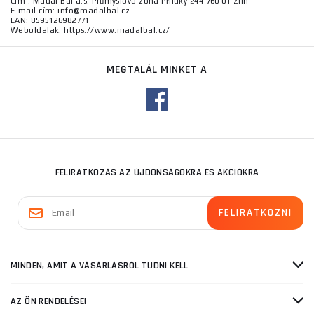
Cím : Madal Bal a.s. Průmyslová zóna Příluky 244 760 01 Zlín
E-mail cím: info@madalbal.cz
EAN: 8595126982771
Weboldalak: https://www.madalbal.cz/
MEGTALÁL MINKET A
FELIRATKOZÁS AZ ÚJDONSÁGOKRA ÉS AKCIÓKRA
MINDEN, AMIT A VÁSÁRLÁSRÓL TUDNI KELL
AZ ÖN RENDELÉSEI