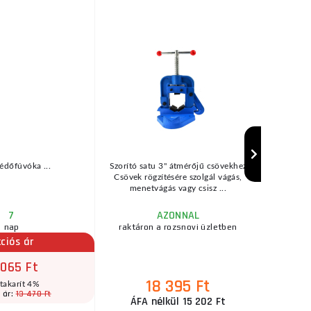
3 %
KEDVEZMÉNY
édőfúvóka ...
Szorító satu 3" átmérőjű csövekhez
a 
Csövek rögzítésére szolgál vágás,
menetvágás vagy csisz ...
7
AZONNAL
nap
raktáron a rozsnovi üzletben
ciós ár
 065 Ft
18 395 Ft
takarít 4%
13 470 Ft
 ár:
ÁFA nélkül 15 202 Ft