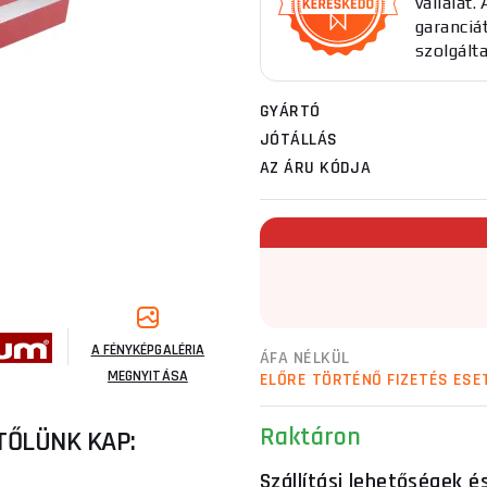
vállalat
garanciát
szolgált
GYÁRTÓ
JÓTÁLLÁS
AZ ÁRU KÓDJA
A FÉNYKÉPGALÉRIA
ÁFA NÉLKÜL
MEGNYITÁSA
ELŐRE TÖRTÉNŐ FIZETÉS ESE
Raktáron
TŐLÜNK KAP:
Szállítási lehetőségek é