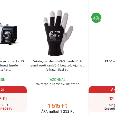
3 %
KEDVEZMÉNY
fúrókhoz ø 2 - 13
Fekete, rugalmas kötött kézhátú és
PT60 v
ezett fúrófej
gumírozott csuklójú kesztyű. Ajánlott
tt Re ...
felhasználási t ...
RON
AZONNAL
raktáron a rozsnovi üzletben
 ár
Ak
5 Ft
13
1 515 Ft
230 Ft
Meg
7 605 Ft
Eredeti
ÁFA nélkül 1 252 Ft