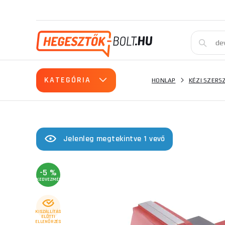
KATEGÓRIA
HONLAP
KÉZI SZER
Jelenleg megtekintve 1 vevő
-5 %
KEDVEZMÉNY
KISZÁLLÍTÁS
ELŐTTI
ELLENŐRZÉS