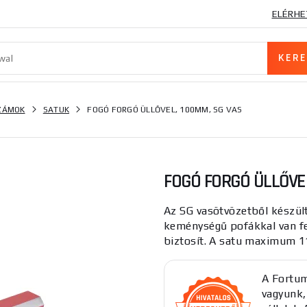
ELÉRHE
SZÁMOK
SATUK
FOGÓ FORGÓ ÜLLŐVEL, 100MM, SG VAS
FOGÓ FORGÓ ÜLLŐVEL
Az SG vasötvözetből készül
keménységű pofákkal van fel
biztosít. A satu maximum 1
A Fortum
vagyunk,