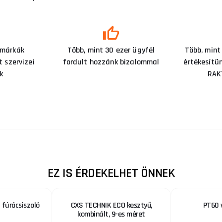
 márkák
Több, mint 30 ezer ügyfél
Több, mint
 szervizei
fordult hozzánk bizalommal
értékesítü
k
RAK
EZ IS ÉRDEKELHET ÖNNEK
 fúrócsiszoló
CXS TECHNIK ECO kesztyű,
PT60 
kombinált, 9-es méret