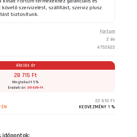
. A kínált Fortum termékekhez garanciális és
 követő szervizelést, szállítást, szerviz plusz
atást biztosítunk.
Fortum
2 év
4752622
Akciós ár
28 715 Ft
Megtakarít 5%
Eredeti ár:
30 225 Ft
22 610 Ft
TÉN
KEDVEZMÉNY 1 %
s időpontok: