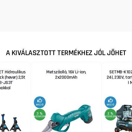
A KIVÁLASZTOTT TERMÉKHEZ JÓL JÖHET
T Hidraulikus
Metszőolló, 16V Li-ion,
SETMB-K102,
ck (hever) 2,5t
2x2000mAh
24l, 230V, ta
B-JS3T
| 
okkal
AKCIÓ
AKCIÓ
3 %
2 %
KEDVEZMÉNY
KEDVEZMÉNY