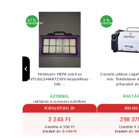
67 %
3 %
KEDVEZMÉNY
KEDVEZMÉNY
...
Holzmann HEPA szűrő az
Csiszoló jobbos csiga
NTS30LSMART230V készülékhez -
mm. Tökéletesen él
1db. ...
pillanatok ala
AZONNAL
RAKTÁ
raktáron a rozsnovi üzletben
Kiárusítási ár
Akciós
2 245 Ft
298 37
Ušetříte 4 500 Ft
Ušetříte 9 
Ft
6 745 Ft
30
Eredeti ár:
Eredeti ár: