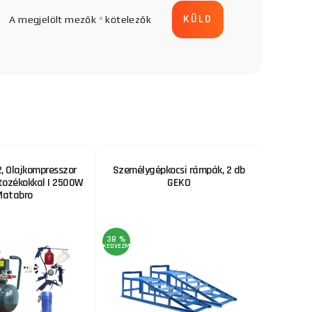
A megjelölt mezők
*
kötelezők
 Olajkompresszor
Személygépkocsi rámpák, 2 db
GEKO H
rtozékokkal | 2500W
GEKO
mm-es f
Matabro
ny
38 %
39 %
KEDVEZMÉNY
KEDVEZMÉNY