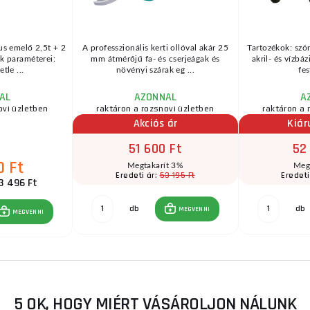
us emelő 2,5t + 2
A professzionális kerti ollóval akár 25
Tartozékok: szór
k paraméterei:
mm átmérőjű fa- és cserjeágak és
akril- és vízbá
tle ...
növényi szárak eg ...
fes
AL
AZONNAL
A
ovi üzletben
raktáron a rozsnovi üzletben
raktáron a 
Akciós ár
Kiár
51 600 Ft
52
0 Ft
Megtakarít 3%
Meg
53 195 Ft
Eredeti ár:
Eredeti
3 496 Ft
db
db
MEGVENNI
MEGVENNI
5 OK, HOGY MIÉRT VÁSÁROLJON NÁLUNK