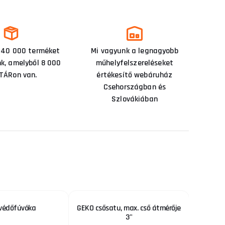
 40 000 terméket
Mi vagyunk a legnagyobb
nk, amelyből 8 000
műhelyfelszereléseket
TÁRon van.
értékesítő webáruház
Csehországban és
Szlovákiában
védőfúvóka
GEKO csősatu, max. cső átmérője
Fejke
3"