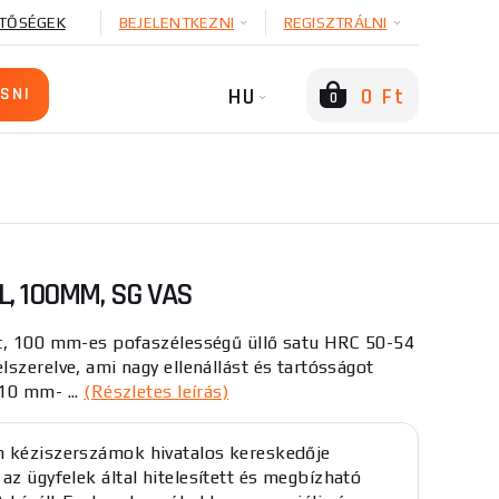
TŐSÉGEK
BEJELENTKEZNI
REGISZTRÁLNI
HU
0 Ft
0
, 100MM, SG VAS
t, 100 mm-es pofaszélességű üllő satu HRC 50-54
szerelve, ami nagy ellenállást és tartósságot
10 mm- ...
(Részletes leírás)
 kéziszerszámok hivatalos kereskedője
 az ügyfelek által hitelesített és megbízható