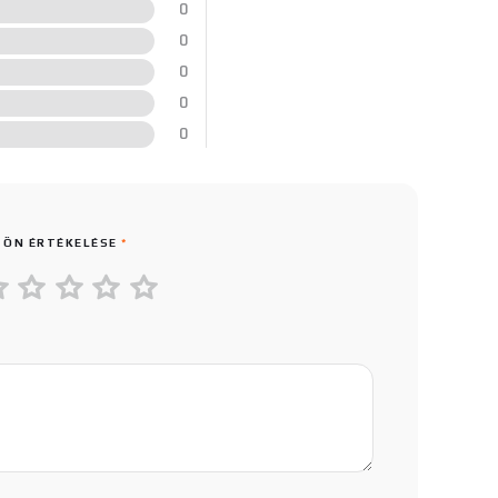
0
0
0
0
0
 ÖN ÉRTÉKELÉSE
*