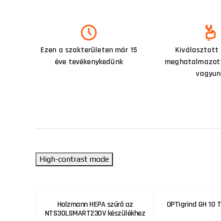
Ezen a szakterületen már 15
Kiválasztott
éve tevékenykedünk
meghatalmazott
vagyun
High-contrast mode
26-hoz
Holzmann HEPA szűrő az
OPTIgrind GH 10 T
NTS30LSMART230V készülékhez