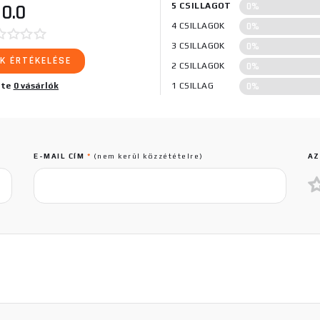
0%
0.0
5 CSILLAGOT
0%
4 CSILLAGOK
0%
3 CSILLAGOK
K ÉRTÉKELÉSE
0%
2 CSILLAGOK
0%
lte
0 vásárlók
1 CSILLAG
E-MAIL CÍM
*
(nem kerül közzétételre)
AZ