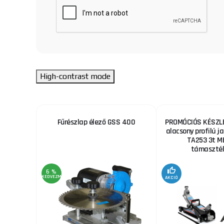
High-contrast mode
őgép -
Fűrészlap élező GSS 400
PROMÓCIÓS KÉSZLE
alacsony profilú ja
TA253 3t M
támaszték
6 %
KEDVEZMÉNY
AKCIÓ