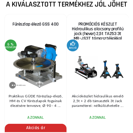
A KIVÁLASZTOTT TERMÉKHEZ JÓL JÖHET
Fűrészlap élező GSS 400
PROMÓCIÓS KÉSZLET
Hidraulikus alacsony profilú
jack (hever) 2,5t TA253 3t
MB-JS3T támasztékokkal
6 %
KEDVEZMÉNY
AKCIÓ
A
KE
Praktikus GÜDE fűrészlap-élező,
Akciókészlet hidraulikus emelő
HM és CV fűrészlapok fogainak
2,5t + 2 db támaszték 3t Jack
élezésére tervezve, Ø 90 - 4 ...
paraméterei: nélkülözhetetle ...
AZONNAL
AZONNAL
Akciós ár