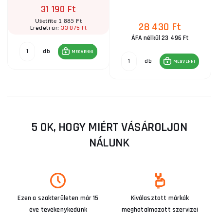
31 190 Ft
Ušetříte 1 885 Ft
28 430 Ft
33 075 Ft
Eredeti ár:
ÁFA nélkül 23 496 Ft
db
MEGVENNI
db
MEGVENNI
5 OK, HOGY MIÉRT VÁSÁROLJON
NÁLUNK
Ezen a szakterületen már 15
Kiválasztott márkák
éve tevékenykedünk
meghatalmazott szervizei