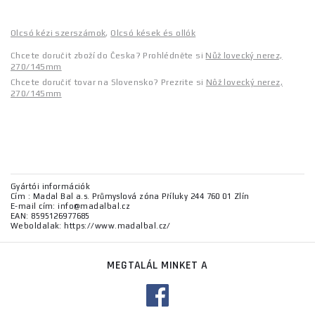
Olcsó kézi szerszámok
,
Olcsó kések és ollók
Chcete doručit zboží do Česka? Prohlédněte si
Nůž lovecký nerez,
270/145mm
Chcete doručiť tovar na Slovensko? Prezrite si
Nôž lovecký nerez,
270/145mm
Gyártói információk
Cím : Madal Bal a.s. Průmyslová zóna Příluky 244 760 01 Zlín
E-mail cím: info@madalbal.cz
EAN: 8595126977685
Weboldalak: https://www.madalbal.cz/
MEGTALÁL MINKET A