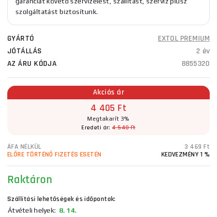
garanciát követő szervizelést, szállítást, szerviz plusz
szolgáltatást biztosítunk.
GYÁRTÓ
EXTOL PREMIUM
JÓTÁLLÁS
2 év
AZ ÁRU KÓDJA
8855320
Akciós ár
4 405 Ft
Megtakarít 3%
Eredeti ár:
4 540 Ft
ÁFA NÉLKÜL
3 469 Ft
ELŐRE TÖRTÉNŐ FIZETÉS ESETÉN
KEDVEZMÉNY 1 %
Raktáron
Szállítási lehetőségek és időpontok:
Átvételi helyek:
8. 14.