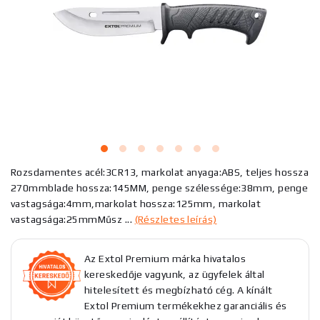
Rozsdamentes acél:3CR13, markolat anyaga:ABS, teljes hossza
270mmblade hossza:145MM, penge szélessége:38mm, penge
vastagsága:4mm,markolat hossza:125mm, markolat
vastagsága:25mmMűsz ...
(Részletes leírás)
Az Extol Premium márka hivatalos
kereskedője vagyunk, az ügyfelek által
hitelesített és megbízható cég. A kínált
Extol Premium termékekhez garanciális és