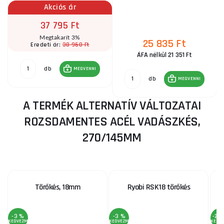
Akciós ár
37 795 Ft
Megtakarít 3%
25 835 Ft
38 960 Ft
Eredeti ár:
ÁFA nélkül 21 351 Ft
db
MEGVENNI
db
MEGVENNI
A TERMÉK ALTERNATÍV VÁLTOZATAI
ROZSDAMENTES ACÉL VADÁSZKÉS,
270/145MM
Törőkés, 18mm
Ryobi RSK18 törőkés
-3 %
-3 %
-29
KEDVEZMÉNY
KEDVEZMÉNY
KEDV