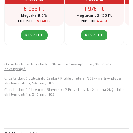
5 955 Ft
1 975 Ft
Megtakarít 3%
Megtakarít 2 455 Ft
6 140 Ft
4 430 Ft
Eredeti ár:
Eredeti ár:
RÉSZLET
RÉSZLET
Olcsó kertészeti technika
,
Olcsó sövényvágó ollók
,
Olcsó kézi
sövényvágó
Chcete doručit zboží do Česka? Prohlédněte si
Nůžky na živý plot s
vlnitým ostřím, 540mm, HCS
Chcete doručiť tovar na Slovensko? Prezrite si
Nožnice na živý plot s
vlnitým ostrím, 540mm, HCS