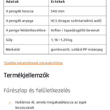
Adatok
Értékek
A pengék hossza
540 mm
A pengék anyaga
HCS (magas széntartalmú acél)
A penge felületkezelése
teflon / tapadásgátló bevonat
Súly
1,16–1,20 kg
Markolat
gumírozott, szilárd PP műanyag
További paraméterek megjelenítése
Termékjellemzők
Fűrészlap és felületkezelés
Hullámos él, amely megakadályozza az ágak
kicsúszását