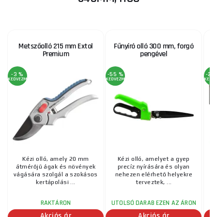
Metszőolló 215 mm Extol
Fűnyíró olló 300 mm, forgó
Premium
pengével
-3 %
-55 %
-23
KEDVEZMÉNY
KEDVEZMÉNY
KEDV
Kézi olló, amely 20 mm
Kézi olló, amelyet a gyep
K
átmérőjű ágak és növények
precíz nyírására és olyan
vágására szolgál a szokásos
nehezen elérhető helyekre
v
kertápolási ...
terveztek, ...
RAKTÁRON
UTOLSÓ DARAB EZEN AZ ÁRON
UT
Akciós ár
Akciós ár