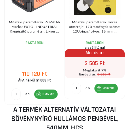
Műszaki paraméterek: 60V/8Ah
Műszaki paraméterek:Tárcsa
Márka: EXTOL INDUSTRIAL
átmérője: 170 mmFogak száma:
.
Kiegészítő paraméter: Li-ion ...
12Upínací otvor: 16 mm ...
RAKTÁRON
RAKTÁRON
a szállítónál
Akciós ár
3 505 Ft
Megtakarít 9%
110 120 Ft
3 825 Ft
Eredeti ár:
ÁFA nélkül 91 008 Ft
db
MEGVENNI
db
MEGVENNI
A TERMÉK ALTERNATÍV VÁLTOZATAI
SÖVÉNYNYÍRÓ HULLÁMOS PENGÉVEL,
540MM, HCS