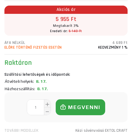
Akciós ár
5 955 Ft
Megtakarít 3%
Eredeti ár:
6 140 Ft
ÁFA NÉLKÜL
4 689 Ft
ELŐRE TÖRTÉNŐ FIZETÉS ESETÉN
KEDVEZMÉNY 1 %
Raktáron
Szállítási lehetőségek és időpontok:
Átvételi helyek:
8. 17.
Házhozszállítás:
8. 17.
MEGVENNI
TOVÁBBI MODELLEK
Kézi sövényvágó EXTOL CRAFT