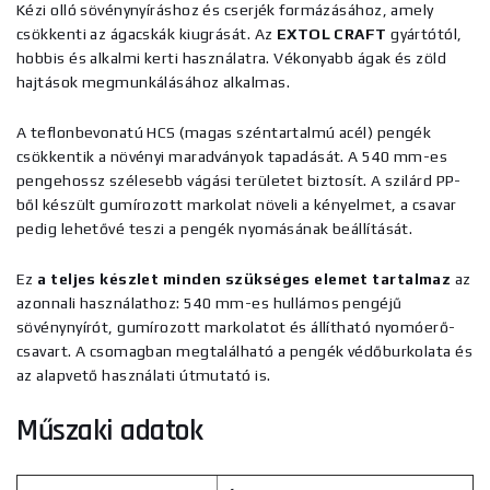
Kézi olló sövénynyíráshoz és cserjék formázásához, amely
csökkenti az ágacskák kiugrását. Az
EXTOL CRAFT
gyártótól,
hobbis és alkalmi kerti használatra. Vékonyabb ágak és zöld
hajtások megmunkálásához alkalmas.
A teflonbevonatú HCS (magas széntartalmú acél) pengék
csökkentik a növényi maradványok tapadását. A 540 mm-es
pengehossz szélesebb vágási területet biztosít. A szilárd PP-
ből készült gumírozott markolat növeli a kényelmet, a csavar
pedig lehetővé teszi a pengék nyomásának beállítását.
Ez
a teljes készlet minden szükséges elemet tartalmaz
az
azonnali használathoz: 540 mm-es hullámos pengéjű
sövénynyírót, gumírozott markolatot és állítható nyomóerő-
csavart. A csomagban megtalálható a pengék védőburkolata és
az alapvető használati útmutató is.
Műszaki adatok