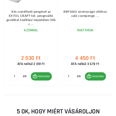
Kés cserélhető pengével az
8895602 sövényvágó ollóhoz
,
EXTOL CRAFT-tól, pengeváltó
való cserepenge. ...
gombbal.Szállítási terjedelem:5db
c ...
AZONNAL
RAKTÁRON
2 530 Ft
4 450 Ft
ÁFA nélkül 2 091 Ft
ÁFA nélkül 3 678 Ft
db
db
MEGVENNI
MEGVENNI
5 OK, HOGY MIÉRT VÁSÁROLJON