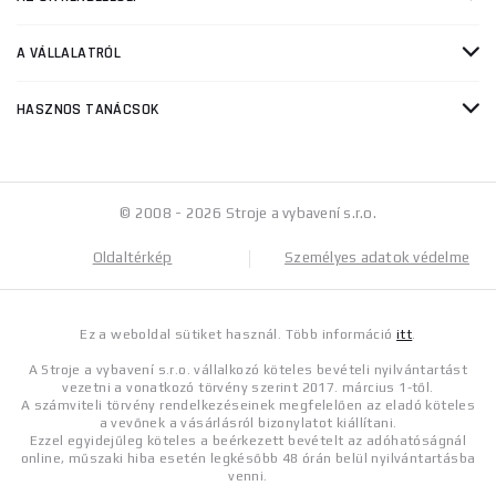
A VÁLLALATRÓL
HASZNOS TANÁCSOK
© 2008 - 2026 Stroje a vybavení s.r.o.
Oldaltérkép
Személyes adatok védelme
Ez a weboldal sütiket használ. Több információ
itt
.
A Stroje a vybavení s.r.o. vállalkozó köteles bevételi nyilvántartást
vezetni a vonatkozó törvény szerint 2017. március 1-től.
A számviteli törvény rendelkezéseinek megfelelően az eladó köteles
a vevőnek a vásárlásról bizonylatot kiállítani.
Ezzel egyidejűleg köteles a beérkezett bevételt az adóhatóságnál
online, műszaki hiba esetén legkésőbb 48 órán belül nyilvántartásba
venni.