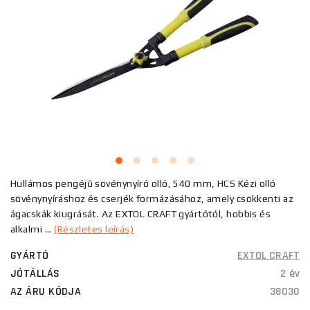
Hullámos pengéjű sövénynyíró olló, 540 mm, HCS Kézi olló
sövénynyíráshoz és cserjék formázásához, amely csökkenti az
ágacskák kiugrását. Az EXTOL CRAFT gyártótól, hobbis és
alkalmi ...
(Részletes leírás)
GYÁRTÓ
EXTOL CRAFT
JÓTÁLLÁS
2 év
AZ ÁRU KÓDJA
38030