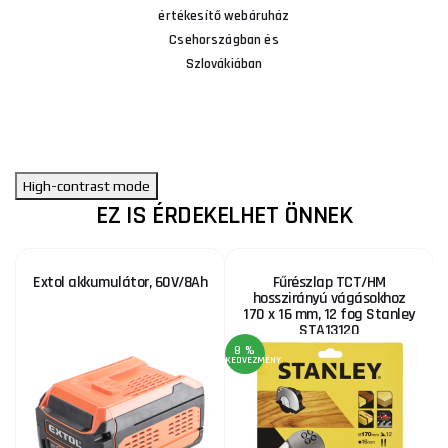
értékesítő webáruház
Csehországban és
Szlovákiában
High-contrast mode
EZ IS ÉRDEKELHET ÖNNEK
Extol akkumulátor, 60V/8Ah
Fűrészlap TCT/HM
hosszirányú vágásokhoz
170 x 16 mm, 12 fog Stanley
STA13120
8 %
6
KEDVEZMÉNY
KE