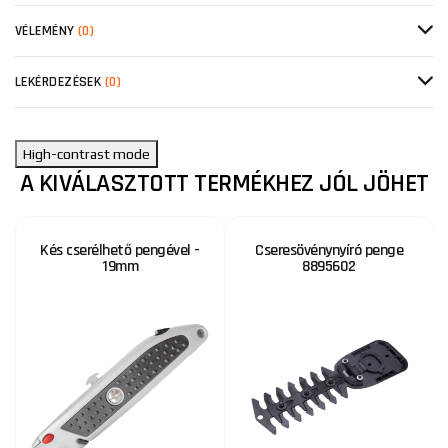
VÉLEMÉNY
(0)
LEKÉRDEZÉSEK
(0)
High-contrast mode
A KIVÁLASZTOTT TERMÉKHEZ JÓL JÖHET
Kés cserélhető pengével -
Cseresövénynyíró penge
19mm
8895602
KE