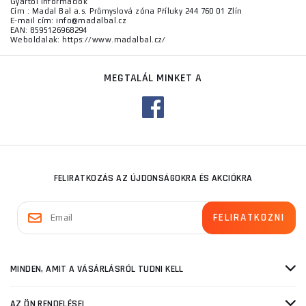
Gyártói információk
Cím : Madal Bal a.s. Průmyslová zóna Příluky 244 760 01 Zlín
E-mail cím: info@madalbal.cz
EAN: 8595126968294
Weboldalak: https://www.madalbal.cz/
MEGTALÁL MINKET A
FELIRATKOZÁS AZ ÚJDONSÁGOKRA ÉS AKCIÓKRA
MINDEN, AMIT A VÁSÁRLÁSRÓL TUDNI KELL
AZ ÖN RENDELÉSEI