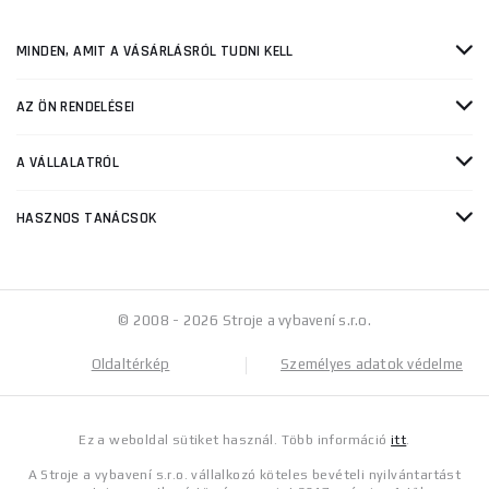
MINDEN, AMIT A VÁSÁRLÁSRÓL TUDNI KELL
AZ ÖN RENDELÉSEI
A VÁLLALATRÓL
HASZNOS TANÁCSOK
© 2008 - 2026 Stroje a vybavení s.r.o.
Oldaltérkép
Személyes adatok védelme
Ez a weboldal sütiket használ. Több információ
itt
.
A Stroje a vybavení s.r.o. vállalkozó köteles bevételi nyilvántartást