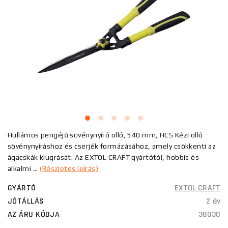
Hullámos pengéjű sövénynyíró olló, 540 mm, HCS Kézi olló
sövénynyíráshoz és cserjék formázásához, amely csökkenti az
ágacskák kiugrását. Az EXTOL CRAFT gyártótól, hobbis és
alkalmi ...
(Részletes leírás)
GYÁRTÓ
EXTOL CRAFT
JÓTÁLLÁS
2 év
AZ ÁRU KÓDJA
38030