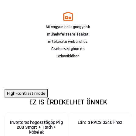
Mi vagyunk a legnagyobb
műhelyfelszereléseket
értékesítő webáruház
Csehországban és
Szlovákiában
High-contrast mode
EZ IS ÉRDEKELHET ÖNNEK
Inverteres hegesztőgép Mig
Lánc a RACS 3540i-hez
200 Smart + Torch +
kábelek