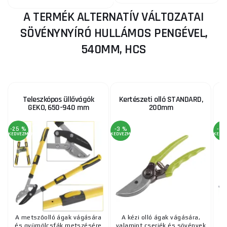
A TERMÉK ALTERNATÍV VÁLTOZATAI
SÖVÉNYNYÍRÓ HULLÁMOS PENGÉVEL,
540MM, HCS
Teleszkópos üllővágók
Kertészeti olló STANDARD,
GEKO, 650-940 mm
200mm
-25 %
-3 %
-3 
KEDVEZMÉNY
KEDVEZMÉNY
KEDV
A metszőolló ágak vágására
A kézi olló ágak vágására,
és gyümölcsfák metszésére
valamint cserjék és sövények