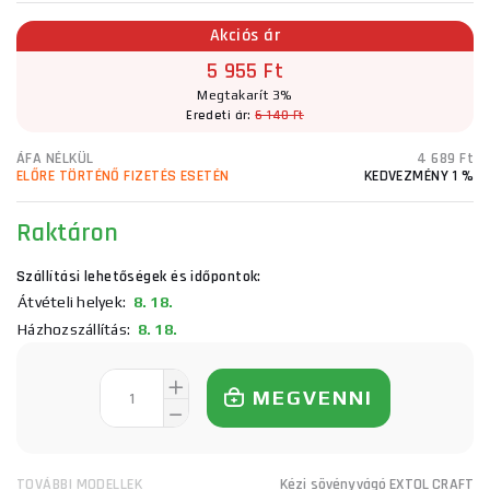
Akciós ár
5 955 Ft
Megtakarít 3%
Eredeti ár:
6 140 Ft
ÁFA NÉLKÜL
4 689 Ft
ELŐRE TÖRTÉNŐ FIZETÉS ESETÉN
KEDVEZMÉNY 1 %
Raktáron
Szállítási lehetőségek és időpontok:
Átvételi helyek:
8. 18.
Házhozszállítás:
8. 18.
MEGVENNI
TOVÁBBI MODELLEK
Kézi sövényvágó EXTOL CRAFT