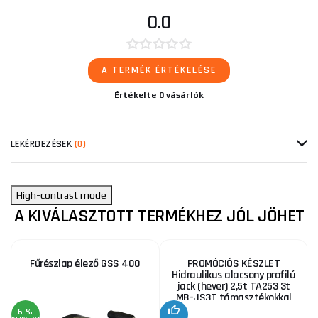
0.0
A TERMÉK ÉRTÉKELÉSE
Értékelte
0 vásárlók
LEKÉRDEZÉSEK
(0)
High-contrast mode
A KIVÁLASZTOTT TERMÉKHEZ JÓL JÖHET
Fűrészlap élező GSS 400
PROMÓCIÓS KÉSZLET
Hidraulikus alacsony profilú
jack (hever) 2,5t TA253 3t
MB-JS3T támasztékokkal
6 %