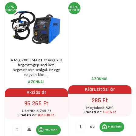
7 %
82 %
2
KEDVEZMÉNY
KEDVEZMÉNY
KE
al
A Mig 200 SMART szinergikus
.
hegesztőgép acél kézi
hegesztésére szolgál. Ez egy
nagyon kön ...
AZONNAL
AZONNAL
Kiárusítási ár
Akciós ár
285 Ft
95 265 Ft
Megtakarít 83%
Ušetříte 6 745 Ft
1 605 Ft
Eredeti ár:
102 010 Ft
Eredeti ár:
db
MEGVENNI
db
MEGVENNI