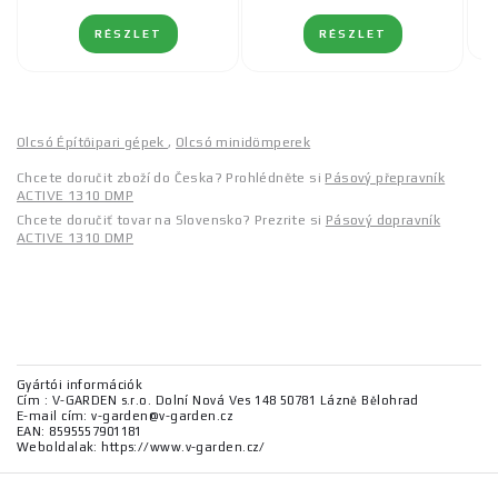
RÉSZLET
RÉSZLET
Olcsó Építőipari gépek
,
Olcsó minidömperek
Chcete doručit zboží do Česka? Prohlédněte si
Pásový přepravník
ACTIVE 1310 DMP
Chcete doručiť tovar na Slovensko? Prezrite si
Pásový dopravník
ACTIVE 1310 DMP
Gyártói információk
Cím : V-GARDEN s.r.o. Dolní Nová Ves 148 50781 Lázně Bělohrad
E-mail cím: v-garden@v-garden.cz
EAN: 8595557901181
Weboldalak: https://www.v-garden.cz/