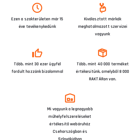
Ezen a szakterületen már 15
Kiválasztott márkák
éve tevékenykedünk
meghatalmazott szervizei
vagyunk
Több, mint 30 ezer ügyfél
Több, mint 40 000 terméket
fordult hozzánk bizalommal
értékesítünk, amelyből 8 000
RAKTÁRon van.
Mi vagyunk a legnagyobb
műhelyfelszereléseket
értékesítő webáruház
Csehországban és
Szlovákiában