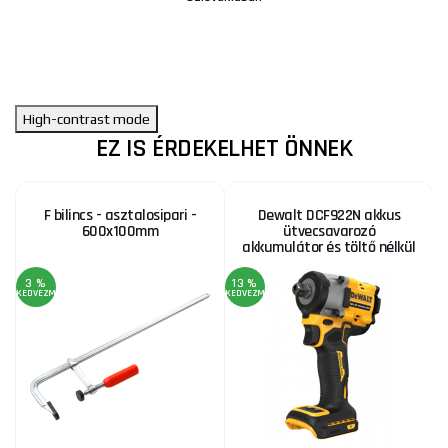
High-contrast mode
EZ IS ÉRDEKELHET ÖNNEK
F bilincs - asztalosipari -
Dewalt DCF922N akkus
600x100mm
ütvecsavarozó
akkumulátor és töltő nélkül
3 %
13 %
1
KEDVEZMÉNY
KEDVEZMÉNY
KE