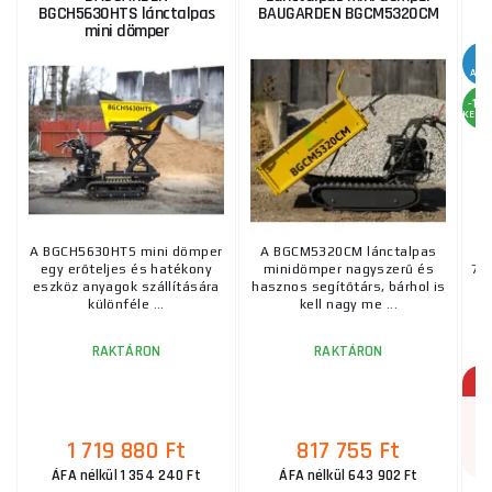
BGCH5630HTS lánctalpas
BAUGARDEN BGCM5320CM
mini dömper
AKC
-18
KEDV
A BGCH5630HTS mini dömper
A BGCM5320CM lánctalpas
A
egy erőteljes és hatékony
minidömper nagyszerű és
73
eszköz anyagok szállítására
hasznos segítőtárs, bárhol is
b
különféle ...
kell nagy me ...
RAKTÁRON
RAKTÁRON
1 719 880 Ft
817 755 Ft
ÁFA nélkül 1 354 240 Ft
ÁFA nélkül 643 902 Ft