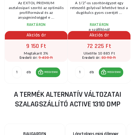
n
Az EXTOL PREMIUM
A 1/2”-os szorítónégyzet egy
ó
asztalosipari szorító az optimális
reteszelő golyóval lehetővé teszi a
profilformával és az
dugókulcs gyors cseréjét ...
anyagminőséggel e ...
RAKTÁRON
RAKTÁRON
a szállítónál
Akciós ár
Akciós ár
9 150 Ft
72 225 Ft
Megtakarít 3%
Ušetříte 10 885 Ft
9 430 Ft
83 110 Ft
Eredeti ár:
Eredeti ár:
db
db
MEGVENNI
MEGVENNI
A TERMÉK ALTERNATÍV VÁLTOZATAI
SZALAGSZÁLLÍTÓ ACTIVE 1310 DMP
BAUGARDEN
Lánctalpas mini dömper