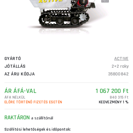
GYÁRTÓ
ACTIVE
JÓTÁLLÁS
2+2 roky
AZ ÁRU KÓDJA
35800842
ÁR ÁFÁ-VAL
1 067 200 Ft
ÁFA NÉLKÜL
840 315 Ft
ELŐRE TÖRTÉNŐ FIZETÉS ESETÉN
KEDVEZMÉNY 1 %
RAKTÁRON
a szállítónál
Szállítási lehetőségek és időpontok: