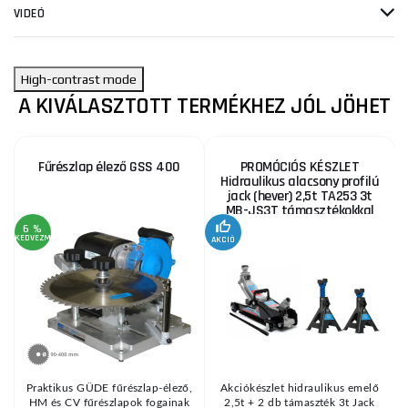
VIDEÓ
High-contrast mode
A KIVÁLASZTOTT TERMÉKHEZ JÓL JÖHET
Fűrészlap élező GSS 400
PROMÓCIÓS KÉSZLET
Hidraulikus alacsony profilú
jack (hever) 2,5t TA253 3t
MB-JS3T támasztékokkal
6 %
KEDVEZMÉNY
AKCIÓ
A
KE
Praktikus GÜDE fűrészlap-élező,
Akciókészlet hidraulikus emelő
HM és CV fűrészlapok fogainak
2,5t + 2 db támaszték 3t Jack