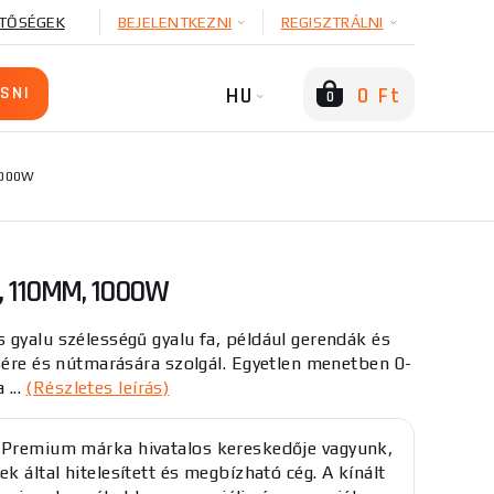
TŐSÉGEK
BEJELENTKEZNI
REGISZTRÁLNI
HU
0 Ft
0
1000W
 110MM, 1000W
gyalu szélességű gyalu fa, például gerendák és
sére és nútmarására szolgál. Egyetlen menetben 0-
 ...
(Részletes leírás)
 Premium márka hivatalos kereskedője vagyunk,
ek által hitelesített és megbízható cég. A kínált