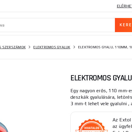
ELÉRHE
S SZERSZÁMOK
ELEKTROMOS GYALUK
ELEKTROMOS GYALU, 110MM, 
ELEKTROMOS GYALU,
Egy nagyon erős, 110 mm-es 
deszkák gyalulására, letöré
3 mm-t lehet vele gyalulni , a
Az Extol
az ügyfel