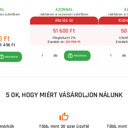
AL
AZONNAL
A
ovi üzletben
raktáron a rozsnovi üzletben
raktáron a 
Akciós ár
Kiár
51 600 Ft
50
0 Ft
Megtakarít 3%
Ušetř
53 195 Ft
Eredeti ár:
Eredeti
3 496 Ft
db
db
MEGVENNI
MEGVENNI
5 OK, HOGY MIÉRT VÁSÁROLJON NÁLUNK
 márkák
Több, mint 30 ezer ügyfél
Több, mint