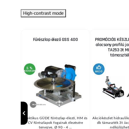
High-contrast mode
ekhez
Fűrészlap élező GSS 400
PROMÓCIÓS KÉSZLE
alacsony profilú ja
TA253 3t M
támaszték
6 %
KEDVEZMÉNY
AKCIÓ
/ MIG vagy
Praktikus GÜDE fűrészlap-élező, HM és
Akciókészlet hidraulik
pcsolódó
CV fűrészlapok fogainak élezésére
db támaszték 3t Jac
d ...
tervezve, Ø 90 - 4 ...
nélkülözhete