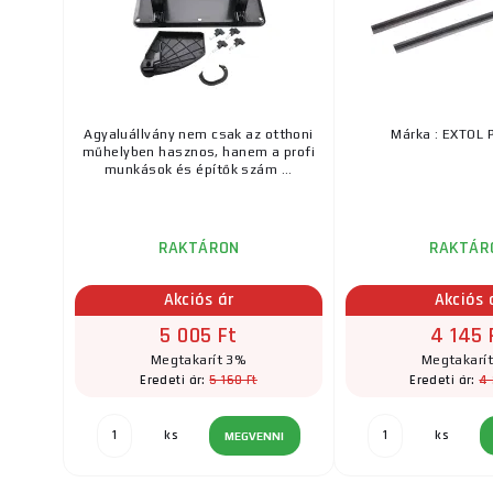
Agyaluállvány nem csak az otthoni
Márka : EXTOL
műhelyben hasznos, hanem a profi
munkások és építők szám ...
RAKTÁRON
RAKTÁR
Akciós ár
Akciós 
5 005 Ft
4 145 
Megtakarít 3%
Megtakarí
5 160 Ft
4 
Eredeti ár:
Eredeti ár:
ks
ks
MEGVENNI