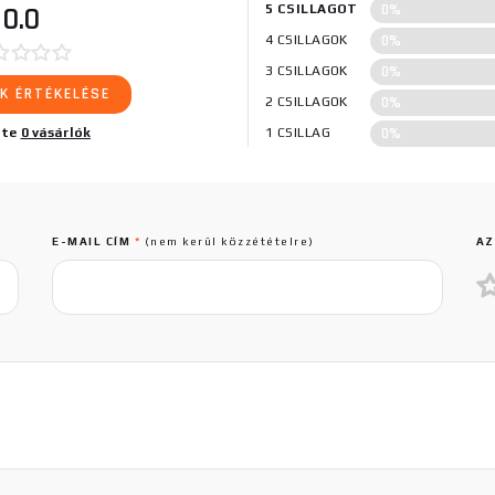
0%
0.0
5 CSILLAGOT
0%
4 CSILLAGOK
0%
3 CSILLAGOK
K ÉRTÉKELÉSE
0%
2 CSILLAGOK
0%
lte
0 vásárlók
1 CSILLAG
E-MAIL CÍM
*
(nem kerül közzétételre)
AZ