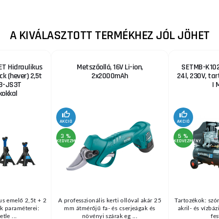
A KIVÁLASZTOTT TERMÉKHEZ JÓL JÖHET
T Hidraulikus
Metszőolló, 16V Li-ion,
SETMB-K102,
ck (hever) 2,5t
2x2000mAh
24l, 230V, ta
B-JS3T
| 
okkal
AKCIÓ
AKCIÓ
3 %
5 %
KEDVEZMÉNY
KEDVEZMÉNY
us emelő 2,5t + 2
A professzionális kerti ollóval akár 25
Tartozékok: szór
k paraméterei:
mm átmérőjű fa- és cserjeágak és
akril- és vízbá
tle ...
növényi szárak eg ...
fes