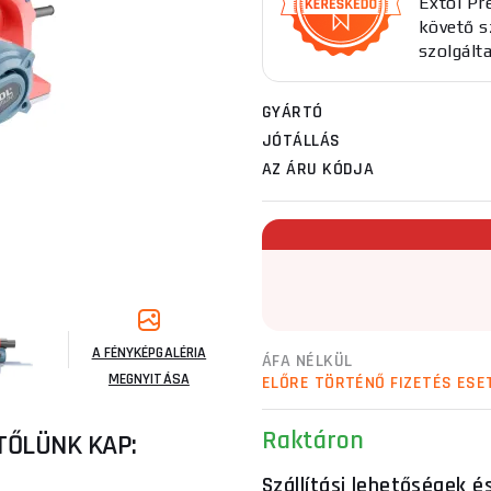
Extol Pr
követő sz
szolgált
GYÁRTÓ
JÓTÁLLÁS
AZ ÁRU KÓDJA
A FÉNYKÉPGALÉRIA
ÁFA NÉLKÜL
MEGNYITÁSA
ELŐRE TÖRTÉNŐ FIZETÉS ESE
Raktáron
TŐLÜNK KAP:
Szállítási lehetőségek é