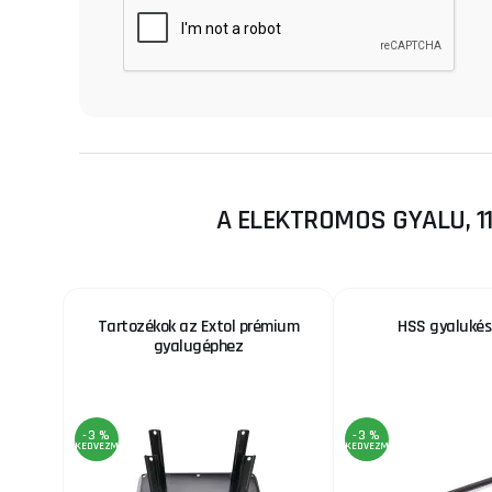
A ELEKTROMOS GYALU, 1
Tartozékok az Extol prémium
HSS gyalukés
gyalugéphez
-3 %
-3 %
KEDVEZMÉNY
KEDVEZMÉNY