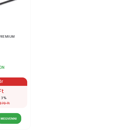
 PREMIUM
ON
ár
Ft
t 3%
270 Ft
MEGVENNI