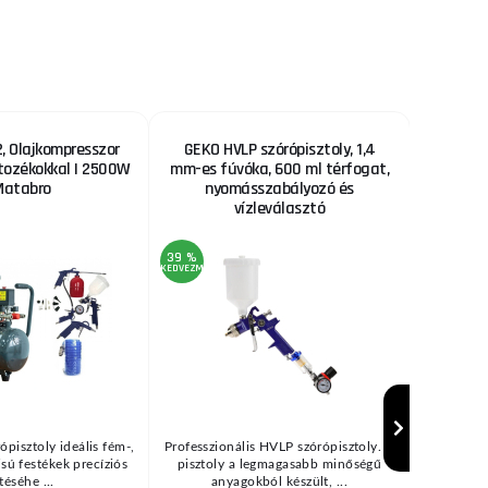
 Olajkompresszor
GEKO HVLP szórópisztoly, 1,4
Fűrészl
rtozékokkal | 2500W
mm-es fúvóka, 600 ml térfogat,
Matabro
nyomásszabályozó és
vízleválasztó
39 %
22 %
KEDVEZMÉNY
KEDVEZMÉNY
ópisztoly ideális fém-,
Professzionális HVLP szórópisztoly. A
Fűrészl
zisú festékek precíziós
pisztoly a legmagasabb minőségű
bölcsőfűré
téséhe ...
anyagokból készült, ...
(→"H