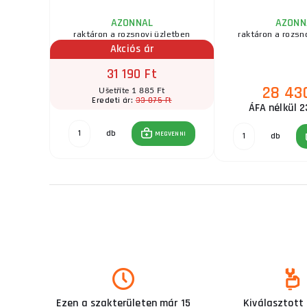
AZONNAL
AZONN
zletben
raktáron a rozsnovi üzletben
raktáron a rozsn
Akciós ár
31 190 Ft
28 43
t
Ušetříte 1 885 Ft
Ft
33 075 Ft
Eredeti ár:
ÁFA nélkül 2
db
GVENNI
MEGVENNI
db
Ezen a szakterületen már 15
Kiválasztott