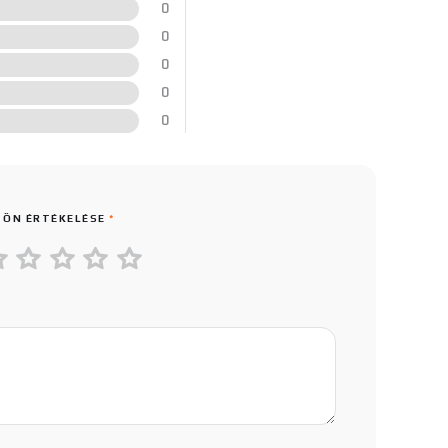
0
0
0
0
0
 ÖN ÉRTÉKELÉSE
*