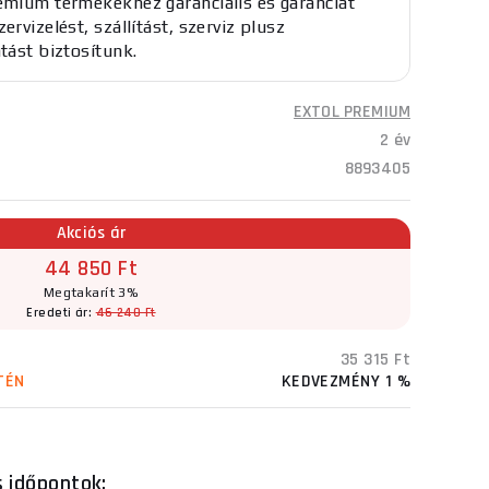
emium termékekhez garanciális és garanciát
ervizelést, szállítást, szerviz plusz
atást biztosítunk.
EXTOL PREMIUM
2 év
8893405
Akciós ár
44 850 Ft
Megtakarít 3%
Eredeti ár:
46 240 Ft
35 315 Ft
TÉN
KEDVEZMÉNY 1 %
s időpontok: