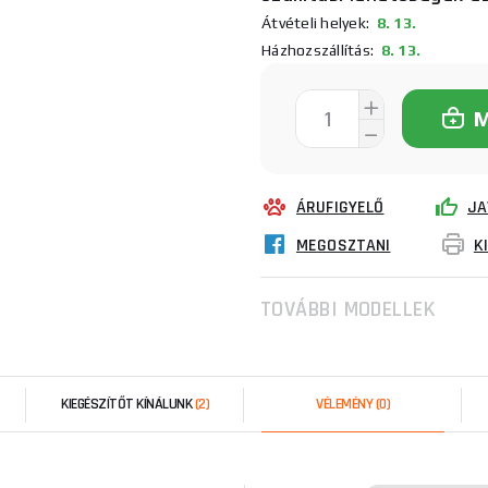
Átvételi helyek:
8. 13.
Házhozszállítás:
8. 13.
ÁRUFIGYELŐ
JA
MEGOSZTANI
K
TOVÁBBI MODELLEK
KIEGÉSZÍTŐT KÍNÁLUNK
(2)
VÉLEMÉNY
(0)